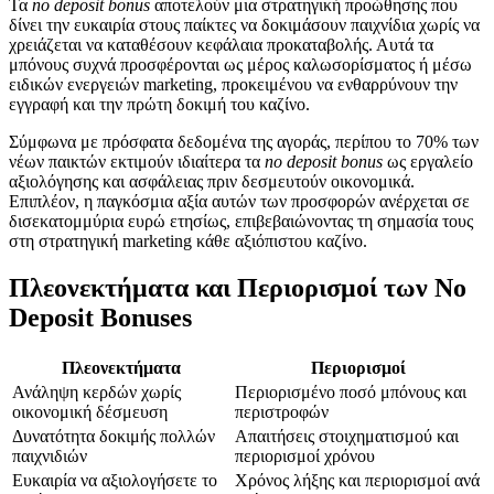
Τα
no deposit bonus
αποτελούν μια στρατηγική προώθησης που
δίνει την ευκαιρία στους παίκτες να δοκιμάσουν παιχνίδια χωρίς να
Hacklink panel
χρειάζεται να καταθέσουν κεφάλαια προκαταβολής. Αυτά τα
μπόνους συχνά προσφέρονται ως μέρος καλωσορίσματος ή μέσω
Hacklink panel
ειδικών ενεργειών marketing, προκειμένου να ενθαρρύνουν την
εγγραφή και την πρώτη δοκιμή του καζίνο.
Hacklink panel
Σύμφωνα με πρόσφατα δεδομένα της αγοράς, περίπου το 70% των
Hacklink panel
νέων παικτών εκτιμούν ιδιαίτερα τα
no deposit bonus
ως εργαλείο
Hacklink panel
αξιολόγησης και ασφάλειας πριν δεσμευτούν οικονομικά.
Επιπλέον, η παγκόσμια αξία αυτών των προσφορών ανέρχεται σε
Hacklink panel
δισεκατομμύρια ευρώ ετησίως, επιβεβαιώνοντας τη σημασία τους
στη στρατηγική marketing κάθε αξιόπιστου καζίνο.
Hacklink panel
Πλεονεκτήματα και Περιορισμοί των No
Hacklink panel
Deposit Bonuses
Hacklink panel
Πλεονεκτήματα
Περιορισμοί
Hacklink panel
Ανάληψη κερδών χωρίς
Περιορισμένο ποσό μπόνους και
Hacklink panel
οικονομική δέσμευση
περιστροφών
Δυνατότητα δοκιμής πολλών
Απαιτήσεις στοιχηματισμού και
Hacklink panel
παιχνιδιών
περιορισμοί χρόνου
Ευκαιρία να αξιολογήσετε το
Χρόνος λήξης και περιορισμοί ανά
Hacklink panel