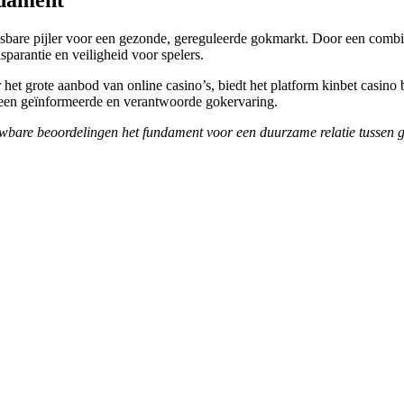
are pijler voor een gezonde, gereguleerde gokmarkt. Door een combinat
parantie en veiligheid voor spelers.
 het grote aanbod van online casino’s, biedt het platform kinbet casin
an een geïnformeerde en verantwoorde gokervaring.
ouwbare beoordelingen het fundament voor een duurzame relatie tussen g
Thiết
 Đồng.