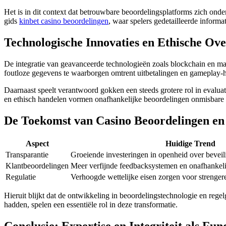
Het is in dit context dat betrouwbare beoordelingsplatforms zich onde
nk panel
gids
kinbet casino beoordelingen
, waar spelers gedetailleerde informa
nk panel
Technologische Innovaties en Ethische Ov
nk panel
De integratie van geavanceerde technologieën zoals blockchain en m
nk panel
foutloze gegevens te waarborgen omtrent uitbetalingen en gameplay-hi
nk panel
Daarnaast speelt verantwoord gokken een steeds grotere rol in evaluati
en ethisch handelen vormen onafhankelijke beoordelingen onmisbare g
nk panel
nk panel
De Toekomst van Casino Beoordelingen en
nk panel
Aspect
Huidige Trend
nk panel
Transparantie
Groeiende investeringen in openheid over beveil
Klantbeoordelingen
Meer verfijnde feedbacksystemen en onafhankelij
nk panel
Regulatie
Verhoogde wettelijke eisen zorgen voor strenger
nk panel
Hieruit blijkt dat de ontwikkeling in beoordelingstechnologie en rege
nk panel
hadden, spelen een essentiële rol in deze transformatie.
nk panel
Conclusie: Expertise en Integriteit als Fu