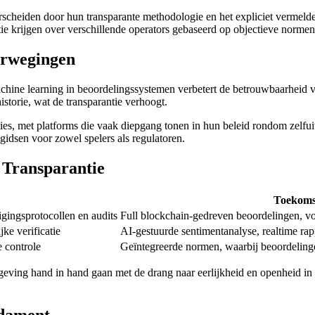
rscheiden door hun transparante methodologie en het expliciet vermelde
tie krijgen over verschillende operators gebaseerd op objectieve normen
erwegingen
achine learning in beoordelingssystemen verbetert de betrouwbaarheid 
storie, wat de transparantie verhoogt.
es, met platforms die vaak diepgang tonen in hun beleid rondom zelfuits
idsen voor zowel spelers als regulatoren.
 Transparantie
Toekoms
igingsprotocollen en audits
Full blockchain-gedreven beoordelingen, vo
ke verificatie
AI-gestuurde sentimentanalyse, realtime ra
e controle
Geïntegreerde normen, waarbij beoordelinge
lgeving hand in hand gaan met de drang naar eerlijkheid en openheid in
ndament