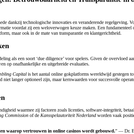
mede dankzij technologische innovaties en veranderende regelgeving. Voo
formatie voordat zij een weloverwogen keuze maken. Een fundamenteel o
latform, maar ook in de mate van transparantie en klantgerichtheid.
ken
rdeling als een soort ‘due diligence’ voor spelers. Given de overvloed 
en op onafhankelijke en uitgebreide evaluaties.
bling Capital
is het aantal online gokplatforms wereldwijd gestegen t
id niet langer optioneel zijn, maar kernwaarden voor succesvolle operato
en
gheid waarmee zij factoren zoals licenties, software-integriteit, beta
ng Commission
of de
Kansspelautoriteit Nederland
worden vaak positie
ten waarop vertrouwen in online casinos wordt gebouwd.
” — Dr. Ev