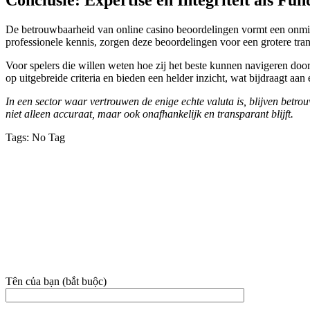
nk panel
De betrouwbaarheid van online casino beoordelingen vormt een onmisb
nk panel
professionele kennis, zorgen deze beoordelingen voor een grotere trans
nk panel
Voor spelers die willen weten hoe zij het beste kunnen navigeren door
op uitgebreide criteria en bieden een helder inzicht, wat bijdraagt a
nk panel
In een sector waar vertrouwen de enige echte valuta is, blijven betr
nk panel
niet alleen accuraat, maar ook onafhankelijk en transparant blijft.
ati
Tags:
No Tag
nk
VỀ CHÚNG TÔI
nk Panel
Công ty TNHH MTV Dịch vụ Vệ sinh Nhà sạch Hoài An – Phan 
Địa chỉ: 38C/3E3 đường Nguyễn Hội, phường Phan Thiết, tỉnh Lâm
nk
Hotline:
02523.555.955 – 0949.021.480 – 081.631.9395
nk Panel
Email: nhasachhoaian@gmail.com
nk
THÔNG TIN LIÊN HỆ
 oku
Tên của bạn (bắt buộc)
nk Panel