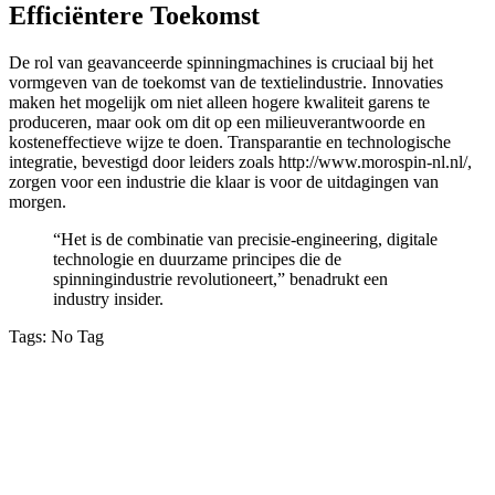
Efficiëntere Toekomst
De rol van geavanceerde spinningmachines is cruciaal bij het
vormgeven van de toekomst van de textielindustrie. Innovaties
maken het mogelijk om niet alleen hogere kwaliteit garens te
produceren, maar ook om dit op een milieuverantwoorde en
kosteneffectieve wijze te doen. Transparantie en technologische
integratie, bevestigd door leiders zoals http://www.morospin-nl.nl/,
zorgen voor een industrie die klaar is voor de uitdagingen van
morgen.
“Het is de combinatie van precisie-engineering, digitale
technologie en duurzame principes die de
spinningindustrie revolutioneert,” benadrukt een
industry insider.
Tags:
No Tag
VỀ CHÚNG TÔI
Công ty TNHH MTV Dịch vụ Vệ sinh Nhà sạch Hoài An –
Phan Thiết
Địa chỉ: 38C/3E3 đường Nguyễn Hội, phường Phan Thiết, tỉnh
Lâm Đồng.