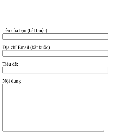
Hotline:
02523.555.955 – 0949.021.480 – 081.631.9395
Email: nhasachhoaian@gmail.com
THÔNG TIN LIÊN HỆ
Tên của bạn (bắt buộc)
Địa chỉ Email (bắt buộc)
Tiêu đề:
Nội dung