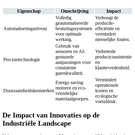
Eigenschap
Omschrijving
Impact
Volledig
Verhoogt de
geautomatiseerde
productie-
Automatiseringsniveau
besturingssystemen
efficiëntie en
voor optimale
vermindert
werking.
menselijke fouten.
Gebruik van
sensoren en AI-
Verbeterde
gestuurde
productconsistentie
Precisietechnologie
aanpassingen voor
en
consistente
klanttevredenheid.
garenkwaliteit.
Vermindert
Energy-saving
operationele
motoren en eco-
Duurzaamheidskenmerken
kosten en
vriendelijke
ecologische
materiaalgroepen.
voetafdruk.
De Impact van Innovaties op de
Industriële Landscape