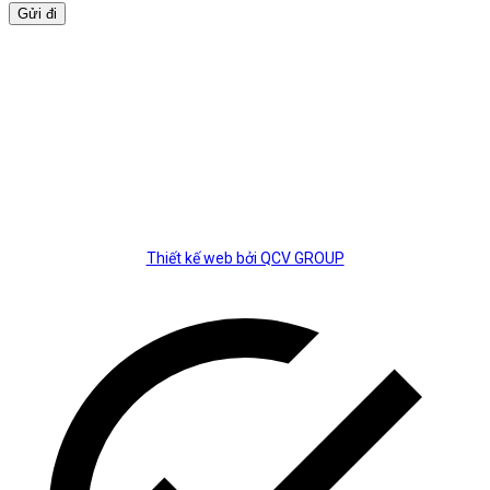
BẢN ĐỒ
Thiết kế web bởi QCV GROUP