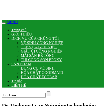
MENU
Trang chủ
GIỚI THIỆU
DỊCH VỤ CỦA CHÚNG TÔI
VỆ SINH CÔNG NGHIỆP
TẠP VỤ – GIÚP VIỆC
GIẶT ỦI CÔNG NGHIỆP
MÀI SÀN BÊ TÔNG
THI CÔNG SƠN EPOXY
SẢN PHẨM
DỤNG CỤ VỆ SINH
HÓA CHẤT GOODMAID
HÓA CHẤT ECOLAB
Tin tức
LIÊN HỆ
De Toekomst van Spinningtechnologie: