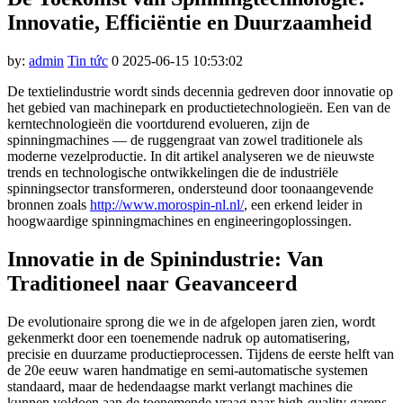
Innovatie, Efficiëntie en Duurzaamheid
by:
admin
Tin tức
0
2025-06-15 10:53:02
De textielindustrie wordt sinds decennia gedreven door innovatie op
het gebied van machinepark en productietechnologieën. Een van de
kerntechnologieën die voortdurend evolueren, zijn de
spinningmachines — de ruggengraat van zowel traditionele als
moderne vezelproductie. In dit artikel analyseren we de nieuwste
trends en technologische ontwikkelingen die de industriële
spinningsector transformeren, ondersteund door toonaangevende
bronnen zoals
http://www.morospin-nl.nl/
, een erkend leider in
hoogwaardige spinningmachines en engineeringoplossingen.
Innovatie in de Spinindustrie: Van
Traditioneel naar Geavanceerd
De evolutionaire sprong die we in de afgelopen jaren zien, wordt
gekenmerkt door een toenemende nadruk op automatisering,
precisie en duurzame productieprocessen. Tijdens de eerste helft van
de 20e eeuw waren handmatige en semi-automatische systemen
standaard, maar de hedendaagse markt verlangt machines die
kunnen voldoen aan de toenemende vraag naar high-quality garens,