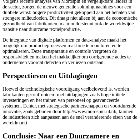
Volgens recente analyses van Morospin en vergelijkbare leiders in
de sector, zorgen de nieuwe generatie spinningmachines voor een
dubbele winst: hogere productiviteit gekoppeld aan het behalen van
strengere milieudoelen. Dit draagt niet alleen bij aan de economische
gezondheid van fabrikanten, maar ondersteunt ook de wereldwijde
transitie naar duurzame textielproductie.
De integratie van digitale platformen en data-analyse maakt het
mogelijk om productieprocessen real-time te monitoren en te
optimaliseren. Deze transparantie en controle vergroten de
responsiviteit en maken het makkelijker om corrigerende acties te
ondernemen voordat defecten en verliezen ontstaan.
Perspectieven en Uitdagingen
Hoewel de technologische vooruitgang veelbelovend is, worden
fabrikanten geconfronteerd met uitdagingen zoals hoge initiële
investeringen en het trainen van personeel op geavanceerde
systemen. Echter, met strategische partnerschappen en voortdurende
innovatie, zoals geboden door http://www.morospin-nl.nl/, kunnen
de industrieën zich aanpassen aan de snel veranderende eisen van de
wereldmarkt.
Conclusie: Naar een Duurzamere en