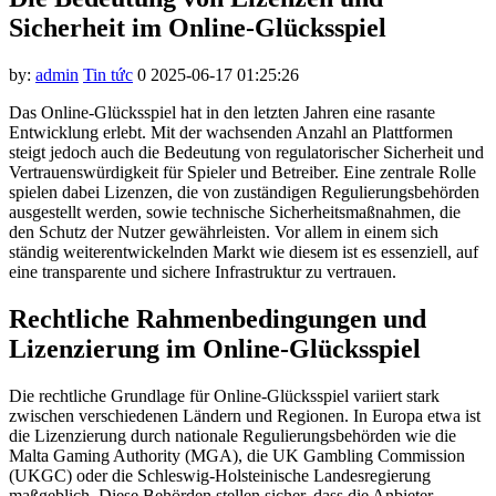
Hacklink panel
Sicherheit im Online-Glücksspiel
Hacklink panel
by:
admin
Tin tức
0
2025-06-17 01:25:26
Hacklink panel
Das Online-Glücksspiel hat in den letzten Jahren eine rasante
Hacklink panel
Entwicklung erlebt. Mit der wachsenden Anzahl an Plattformen
Hacklink panel
steigt jedoch auch die Bedeutung von regulatorischer Sicherheit und
Vertrauenswürdigkeit für Spieler und Betreiber. Eine zentrale Rolle
Hacklink panel
spielen dabei Lizenzen, die von zuständigen Regulierungsbehörden
ausgestellt werden, sowie technische Sicherheitsmaßnahmen, die
Hacklink panel
den Schutz der Nutzer gewährleisten. Vor allem in einem sich
ständig weiterentwickelnden Markt wie diesem ist es essenziell, auf
Hacklink panel
eine transparente und sichere Infrastruktur zu vertrauen.
Hacklink panel
Rechtliche Rahmenbedingungen und
Hacklink panel
Lizenzierung im Online-Glücksspiel
Hacklink panel
Die rechtliche Grundlage für Online-Glücksspiel variiert stark
Hacklink panel
zwischen verschiedenen Ländern und Regionen. In Europa etwa ist
die Lizenzierung durch nationale Regulierungsbehörden wie die
Hacklink satın al
Malta Gaming Authority (MGA), die UK Gambling Commission
(UKGC) oder die Schleswig-Holsteinische Landesregierung
Hacklink panel
maßgeblich. Diese Behörden stellen sicher, dass die Anbieter