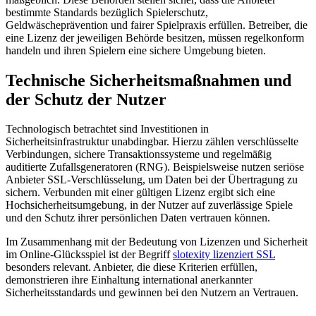
bestimmte Standards bezüglich Spielerschutz,
Hacklink panel
Geldwäscheprävention und fairer Spielpraxis erfüllen. Betreiber, die
eine Lizenz der jeweiligen Behörde besitzen, müssen regelkonform
Hacklink panel
handeln und ihren Spielern eine sichere Umgebung bieten.
Hacklink panel
Technische Sicherheitsmaßnahmen und
Hacklink panel
der Schutz der Nutzer
Hacklink panel
Technologisch betrachtet sind Investitionen in
Hacklink panel
Sicherheitsinfrastruktur unabdingbar. Hierzu zählen verschlüsselte
Verbindungen, sichere Transaktionssysteme und regelmäßig
Hacklink panel
auditierte Zufallsgeneratoren (RNG). Beispielsweise nutzen seriöse
Anbieter SSL-Verschlüsselung, um Daten bei der Übertragung zu
Hacklink panel
sichern. Verbunden mit einer gültigen Lizenz ergibt sich eine
Hochsicherheitsumgebung, in der Nutzer auf zuverlässige Spiele
Hacklink panel
und den Schutz ihrer persönlichen Daten vertrauen können.
Hacklink panel
Im Zusammenhang mit der Bedeutung von Lizenzen und Sicherheit
im Online-Glücksspiel ist der Begriff
slotexity lizenziert SSL
Hacklink panel
besonders relevant. Anbieter, die diese Kriterien erfüllen,
demonstrieren ihre Einhaltung international anerkannter
Hacklink panel
Sicherheitsstandards und gewinnen bei den Nutzern an Vertrauen.
Hacklink panel