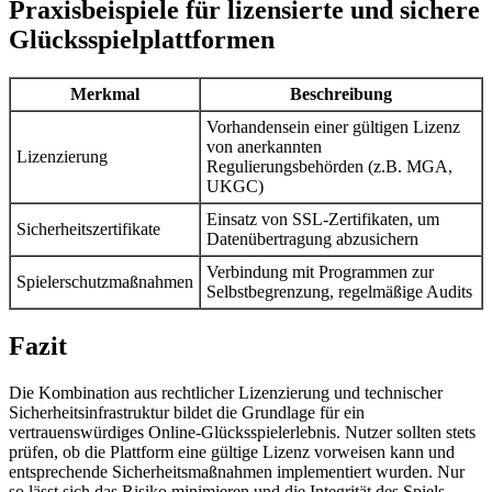
Praxisbeispiele für lizensierte und sichere
Hacklink panel
Glücksspielplattformen
Hacklink panel
Merkmal
Beschreibung
Hacklink panel
Vorhandensein einer gültigen Lizenz
Hacklink panel
von anerkannten
Lizenzierung
Regulierungsbehörden (z.B. MGA,
Hacklink panel
UKGC)
Illuminati
Einsatz von SSL-Zertifikaten, um
Sicherheitszertifikate
Datenübertragung abzusichern
Hacklink
Verbindung mit Programmen zur
Spielerschutzmaßnahmen
Hacklink Panel
Selbstbegrenzung, regelmäßige Audits
Hacklink
Fazit
Hacklink Panel
Die Kombination aus rechtlicher Lizenzierung und technischer
Hacklink
Sicherheitsinfrastruktur bildet die Grundlage für ein
vertrauenswürdiges Online-Glücksspielerlebnis. Nutzer sollten stets
Masal oku
prüfen, ob die Plattform eine gültige Lizenz vorweisen kann und
entsprechende Sicherheitsmaßnahmen implementiert wurden. Nur
Hacklink Panel
so lässt sich das Risiko minimieren und die Integrität des Spiels