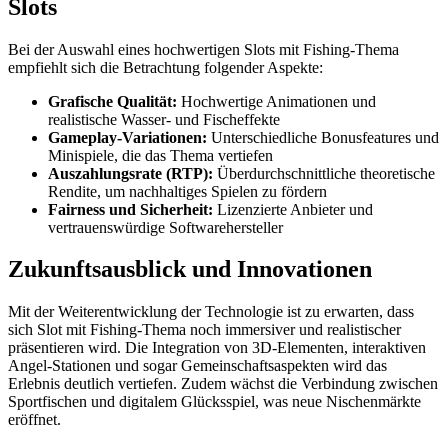
Slots
anel
Bei der Auswahl eines hochwertigen Slots mit Fishing-Thema
anel
empfiehlt sich die Betrachtung folgender Aspekte:
Grafische Qualität:
Hochwertige Animationen und
realistische Wasser- und Fischeffekte
Gameplay-Variationen:
Unterschiedliche Bonusfeatures und
anel
Minispiele, die das Thema vertiefen
Auszahlungsrate (RTP):
Überdurchschnittliche theoretische
anel
Rendite, um nachhaltiges Spielen zu fördern
Fairness und Sicherheit:
Lizenzierte Anbieter und
anel
vertrauenswürdige Softwarehersteller
anel
Zukunftsausblick und Innovationen
Mit der Weiterentwicklung der Technologie ist zu erwarten, dass
sich Slot mit Fishing-Thema noch immersiver und realistischer
präsentieren wird. Die Integration von 3D-Elementen, interaktiven
Angel-Stationen und sogar Gemeinschaftsaspekten wird das
Erlebnis deutlich vertiefen. Zudem wächst die Verbindung zwischen
anel
Sportfischen und digitalem Glücksspiel, was neue Nischenmärkte
eröffnet.
anel