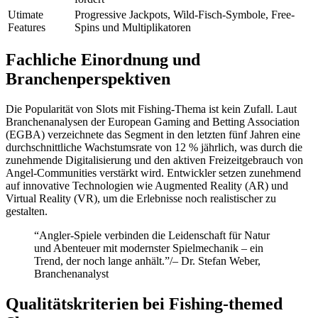
Utimate
Progressive Jackpots, Wild-Fisch-Symbole, Free-
anel
Features
Spins und Multiplikatoren
anel
Fachliche Einordnung und
anel
Branchenperspektiven
anel
Die Popularität von Slots mit Fishing-Thema ist kein Zufall. Laut
anel
Branchenanalysen der European Gaming and Betting Association
(EGBA) verzeichnete das Segment in den letzten fünf Jahren eine
durchschnittliche Wachstumsrate von 12 % jährlich, was durch die
zunehmende Digitalisierung und den aktiven Freizeitgebrauch von
Angel-Communities verstärkt wird. Entwickler setzen zunehmend
anel
auf innovative Technologien wie Augmented Reality (AR) und
Virtual Reality (VR), um die Erlebnisse noch realistischer zu
gestalten.
anel
“Angler-Spiele verbinden die Leidenschaft für Natur
und Abenteuer mit modernster Spielmechanik – ein
Trend, der noch lange anhält.”/– Dr. Stefan Weber,
Branchenanalyst
Qualitätskriterien bei Fishing-themed
anel