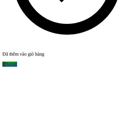
anel
anel
anel
anel
anel
Đã thêm vào giỏ hàng
anel
0
Scroll
anel
anel
anel
rya
rya