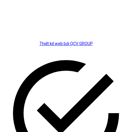
anel
anel
anel
anel
Thiết kế web bởi QCV GROUP
anel
tın al
anel
anel
tın al
anel