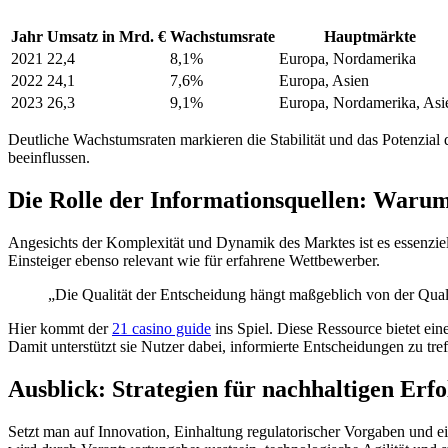
 panel
Jahr
Umsatz in Mrd. €
Wachstumsrate
Hauptmärkte
 panel
2021
22,4
8,1%
Europa, Nordamerika
2022
24,1
7,6%
Europa, Asien
 panel
2023
26,3
9,1%
Europa, Nordamerika, Asi
 panel
Deutliche Wachstumsraten markieren die Stabilität und das Potenzial
 panel
beeinflussen.
 panel
Die Rolle der Informationsquellen: Warum 
 panel
Angesichts der Komplexität und Dynamik des Marktes ist es essenziell
 panel
Einsteiger ebenso relevant wie für erfahrene Wettbewerber.
 panel
„Die Qualität der Entscheidung hängt maßgeblich von der Qua
 panel
Hier kommt der
21 casino guide
ins Spiel. Diese Ressource bietet ein
Damit unterstützt sie Nutzer dabei, informierte Entscheidungen zu tre
 panel
Ausblick: Strategien für nachhaltigen Erfo
 panel
 panel
Setzt man auf Innovation, Einhaltung regulatorischer Vorgaben und e