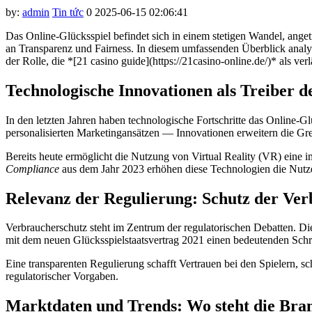
by:
admin
Tin tức
0
2025-06-15 02:06:41
 panel
Das Online-Glücksspiel befindet sich in einem stetigen Wandel, ang
 panel
an Transparenz und Fairness. In diesem umfassenden Überblick analysi
der Rolle, die *[21 casino guide](https://21casino-online.de/)* als v
 panel
Technologische Innovationen als Treiber 
 panel
 panel
In den letzten Jahren haben technologische Fortschritte das Online-Gl
personalisierten Marketingansätzen — Innovationen erweitern die Gr
 panel
Bereits heute ermöglicht die Nutzung von Virtual Reality (VR) eine
 panel
Compliance
aus dem Jahr 2023 erhöhen diese Technologien die Nutz
 panel
Relevanz der Regulierung: Schutz der Ver
 panel
Verbraucherschutz steht im Zentrum der regulatorischen Debatten. D
 panel
mit dem neuen Glücksspielstaatsvertrag 2021 einen bedeutenden Schri
 panel
Eine transparenten Regulierung schafft Vertrauen bei den Spielern, sch
regulatorischer Vorgaben.
satın al
 panel
Marktdaten und Trends: Wo steht die Bra