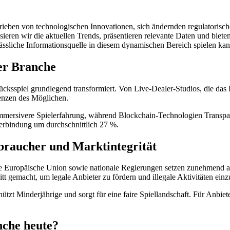
etrieben von technologischen Innovationen, sich ändernden regulator
eren wir die aktuellen Trends, präsentieren relevante Daten und bieten
erlässliche Informationsquelle in diesem dynamischen Bereich spielen kan
der Branche
ücksspiel grundlegend transformiert. Von Live-Dealer-Studios, die das E
enzen des Möglichen.
 immersivere Spielerfahrung, während Blockchain-Technologien Transpa
erbindung um durchschnittlich 27 %.
braucher und Marktintegrität
ie Europäische Union sowie nationale Regierungen setzen zunehmend a
tt gemacht, um legale Anbieter zu fördern und illegale Aktivitäten ei
ützt Minderjährige und sorgt für eine faire Spiellandschaft. Für Anbiet
nche heute?