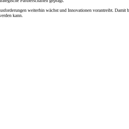
rategische Partnerschaften geprägt.
erausforderungen weiterhin wächst und Innovationen vorantreibt. Damit
 werden kann.
iết
ồng.