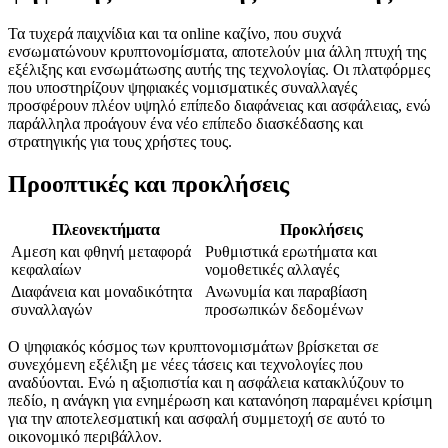
Τα τυχερά παιχνίδια και τα online καζίνο, που συχνά
ενσωματώνουν κρυπτονομίσματα, αποτελούν μια άλλη πτυχή της
εξέλιξης και ενσωμάτωσης αυτής της τεχνολογίας. Οι πλατφόρμες
που υποστηρίζουν ψηφιακές νομισματικές συναλλαγές
προσφέρουν πλέον υψηλό επίπεδο διαφάνειας και ασφάλειας, ενώ
παράλληλα προάγουν ένα νέο επίπεδο διασκέδασης και
στρατηγικής για τους χρήστες τους.
Προοπτικές και προκλήσεις
Πλεονεκτήματα
Προκλήσεις
Αμεση και φθηνή μεταφορά
Ρυθμιστικά ερωτήματα και
κεφαλαίων
νομοθετικές αλλαγές
Διαφάνεια και μοναδικότητα
Ανωνυμία και παραβίαση
συναλλαγών
προσωπικών δεδομένων
Ο ψηφιακός κόσμος των κρυπτονομισμάτων βρίσκεται σε
συνεχόμενη εξέλιξη με νέες τάσεις και τεχνολογίες που
αναδύονται. Ενώ η αξιοπιστία και η ασφάλεια κατακλύζουν το
πεδίο, η ανάγκη για ενημέρωση και κατανόηση παραμένει κρίσιμη
για την αποτελεσματική και ασφαλή συμμετοχή σε αυτό το
οικονομικό περιβάλλον.