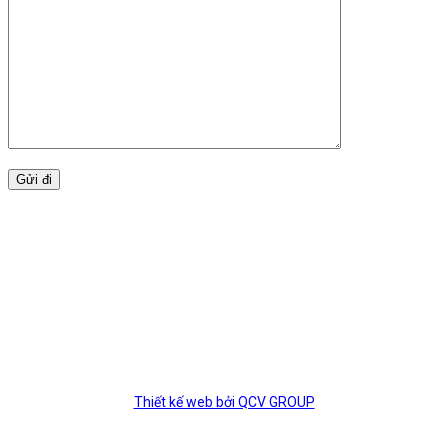
BẢN ĐỒ
Thiết kế web bởi QCV GROUP