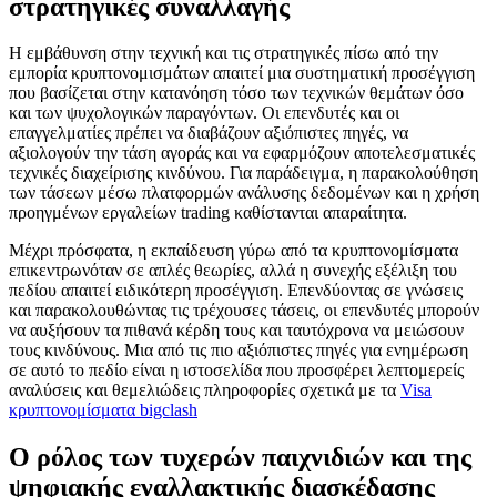
στρατηγικές συναλλαγής
Η εμβάθυνση στην τεχνική και τις στρατηγικές πίσω από την
εμπορία κρυπτονομισμάτων απαιτεί μια συστηματική προσέγγιση
που βασίζεται στην κατανόηση τόσο των τεχνικών θεμάτων όσο
και των ψυχολογικών παραγόντων. Οι επενδυτές και οι
επαγγελματίες πρέπει να διαβάζουν αξιόπιστες πηγές, να
αξιολογούν την τάση αγοράς και να εφαρμόζουν αποτελεσματικές
τεχνικές διαχείρισης κινδύνου. Για παράδειγμα, η παρακολούθηση
των τάσεων μέσω πλατφορμών ανάλυσης δεδομένων και η χρήση
προηγμένων εργαλείων trading καθίστανται απαραίτητα.
Μέχρι πρόσφατα, η εκπαίδευση γύρω από τα κρυπτονομίσματα
επικεντρωνόταν σε απλές θεωρίες, αλλά η συνεχής εξέλιξη του
πεδίου απαιτεί ειδικότερη προσέγγιση. Επενδύοντας σε γνώσεις
και παρακολουθώντας τις τρέχουσες τάσεις, οι επενδυτές μπορούν
να αυξήσουν τα πιθανά κέρδη τους και ταυτόχρονα να μειώσουν
τους κινδύνους. Μια από τις πιο αξιόπιστες πηγές για ενημέρωση
σε αυτό το πεδίο είναι η ιστοσελίδα που προσφέρει λεπτομερείς
αναλύσεις και θεμελιώδεις πληροφορίες σχετικά με τα
Visa
κρυπτονομίσματα bigclash
Ο ρόλος των τυχερών παιχνιδιών και της
ψηφιακής εναλλακτικής διασκέδασης