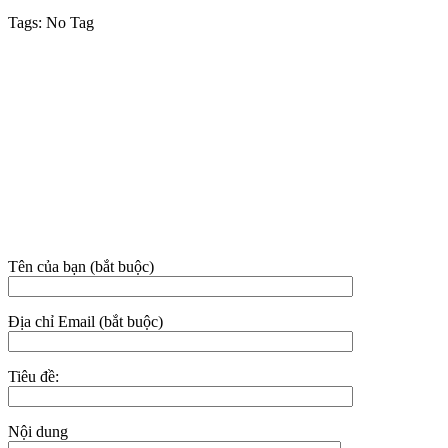
Tags:
No Tag
VỀ CHÚNG TÔI
Công ty TNHH MTV Dịch vụ Vệ sinh Nhà sạch Hoài An –
Phan Thiết
Địa chỉ: 38C/3E3 đường Nguyễn Hội, phường Phan Thiết, tỉnh
Lâm Đồng.
Hotline:
02523.555.955 – 0949.021.480 – 081.631.9395
Email: nhasachhoaian@gmail.com
THÔNG TIN LIÊN HỆ
Tên của bạn (bắt buộc)
Địa chỉ Email (bắt buộc)
Tiêu đề:
Nội dung