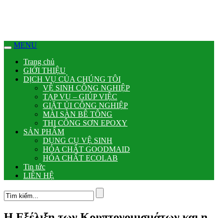
MENU
Trang chủ
GIỚI THIỆU
DỊCH VỤ CỦA CHÚNG TÔI
VỆ SINH CÔNG NGHIỆP
TẠP VỤ – GIÚP VIỆC
GIẶT ỦI CÔNG NGHIỆP
MÀI SÀN BÊ TÔNG
THI CÔNG SƠN EPOXY
SẢN PHẨM
DỤNG CỤ VỆ SINH
HÓA CHẤT GOODMAID
HÓA CHẤT ECOLAB
Tin tức
LIÊN HỆ
Η Εξέλιξη των Κρυπτονομισμάτων και η