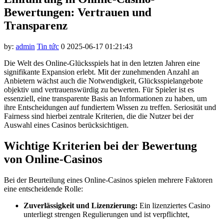
Bewertungen: Vertrauen und
Transparenz
by:
admin
Tin tức
0
2025-06-17 01:21:43
Die Welt des Online-Glücksspiels hat in den letzten Jahren eine
signifikante Expansion erlebt. Mit der zunehmenden Anzahl an
Anbietern wächst auch die Notwendigkeit, Glücksspielangebote
objektiv und vertrauenswürdig zu bewerten. Für Spieler ist es
essenziell, eine transparente Basis an Informationen zu haben, um
ihre Entscheidungen auf fundiertem Wissen zu treffen. Seriosität und
Fairness sind hierbei zentrale Kriterien, die die Nutzer bei der
Auswahl eines Casinos berücksichtigen.
Wichtige Kriterien bei der Bewertung
von Online-Casinos
Bei der Beurteilung eines Online-Casinos spielen mehrere Faktoren
eine entscheidende Rolle:
Zuverlässigkeit und Lizenzierung:
Ein lizenziertes Casino
unterliegt strengen Regulierungen und ist verpflichtet,