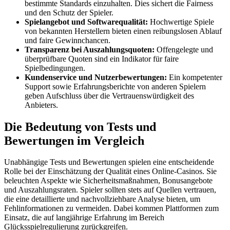
bestimmte Standards einzuhalten. Dies sichert die Fairness
und den Schutz der Spieler.
Spielangebot und Softwarequalität:
Hochwertige Spiele
von bekannten Herstellern bieten einen reibungslosen Ablauf
und faire Gewinnchancen.
Transparenz bei Auszahlungsquoten:
Offengelegte und
überprüfbare Quoten sind ein Indikator für faire
Spielbedingungen.
Kundenservice und Nutzerbewertungen:
Ein kompetenter
Support sowie Erfahrungsberichte von anderen Spielern
geben Aufschluss über die Vertrauenswürdigkeit des
Anbieters.
Die Bedeutung von Tests und
Bewertungen im Vergleich
Unabhängige Tests und Bewertungen spielen eine entscheidende
Rolle bei der Einschätzung der Qualität eines Online-Casinos. Sie
beleuchten Aspekte wie Sicherheitsmaßnahmen, Bonusangebote
und Auszahlungsraten. Spieler sollten stets auf Quellen vertrauen,
die eine detaillierte und nachvollziehbare Analyse bieten, um
Fehlinformationen zu vermeiden. Dabei kommen Plattformen zum
Einsatz, die auf langjährige Erfahrung im Bereich
Glücksspielregulierung zurückgreifen.