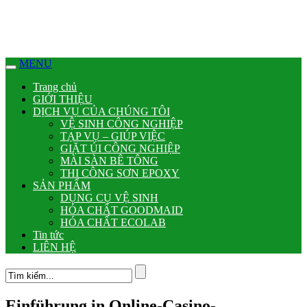
MENU
Trang chủ
GIỚI THIỆU
DỊCH VỤ CỦA CHÚNG TÔI
i
VỆ SINH CÔNG NGHIỆP
TẠP VỤ – GIÚP VIỆC
GIẶT ỦI CÔNG NGHIỆP
MÀI SÀN BÊ TÔNG
THI CÔNG SƠN EPOXY
SẢN PHẨM
DỤNG CỤ VỆ SINH
HÓA CHẤT GOODMAID
HÓA CHẤT ECOLAB
Tin tức
LIÊN HỆ
Einführung in Online-Casino-