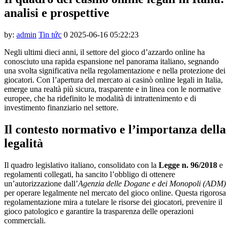
klink panel
analisi e prospettive
klink panel
by:
admin
Tin tức
0
2025-06-16 05:22:23
klink panel
Negli ultimi dieci anni, il settore del gioco d’azzardo online ha
klink panel
conosciuto una rapida espansione nel panorama italiano, segnando
klink panel
una svolta significativa nella regolamentazione e nella protezione dei
giocatori. Con l’apertura del mercato ai casinò online legali in Italia,
klink panel
emerge una realtà più sicura, trasparente e in linea con le normative
europee, che ha ridefinito le modalità di intrattenimento e di
klink panel
investimento finanziario nel settore.
klink panel
Il contesto normativo e l’importanza della
klink panel
legalità
klink panel
Il quadro legislativo italiano, consolidato con la
Legge n. 96/2018
e
regolamenti collegati, ha sancito l’obbligo di ottenere
klink panel
un’autorizzazione dall’
Agenzia delle Dogane e dei Monopoli (ADM)
klink panel
per operare legalmente nel mercato del gioco online. Questa rigorosa
regolamentazione mira a tutelare le risorse dei giocatori, prevenire il
klink satın al
gioco patologico e garantire la trasparenza delle operazioni
commerciali.
klink panel