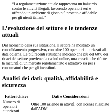
“La regolamentazione attuale rappresenta un baluardo
klink panel
contro le attività illegali, favorendo operatori seri e
offrendo un ambiente di gioco più protetto e affidabile
klink panel
per gli utenti italiani.”
klink panel
L’evoluzione del settore e le tendenze
klink panel
attuali
klink panel
Dal momento della sua istituzione, il settore ha mostrato un
klink panel
consolidamento progressivo, con oltre 100 operatori autorizzati alla
data odierna. Le più recenti statistiche indicano che più del 60% dei
klink panel
ricavi del settore proviene da casinò online, una crescita che riflette
la maturità di un mercato regolamentato e attrattivo sia per i
klink panel
consumatori che per gli investitori.
klink panel
Analisi dei dati: qualità, affidabilità e
klink panel
sicurezza
klink panel
Fattori chiave
Dati e Considerazioni
klink panel
Numero di
Oltre 100 aziende in attività, con licenze rilasciate
operatori
dall’ADM
klink panel
autorizzati