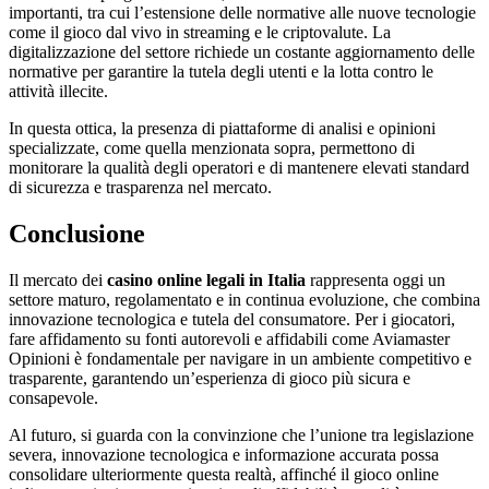
importanti, tra cui l’estensione delle normative alle nuove tecnologie
klink Panel
come il gioco dal vivo in streaming e le criptovalute. La
digitalizzazione del settore richiede un costante aggiornamento delle
klink panel
normative per garantire la tutela degli utenti e la lotta contro le
attività illecite.
al Oku
In questa ottica, la presenza di piattaforme di analisi e opinioni
klink
specializzate, come quella menzionata sopra, permettono di
klink panel
monitorare la qualità degli operatori e di mantenere elevati standard
di sicurezza e trasparenza nel mercato.
klink panel
Conclusione
klink panel
klink panel
Il mercato dei
casino online legali in Italia
rappresenta oggi un
settore maturo, regolamentato e in continua evoluzione, che combina
klink
innovazione tecnologica e tutela del consumatore. Per i giocatori,
fare affidamento su fonti autorevoli e affidabili come Aviamaster
klink
Opinioni è fondamentale per navigare in un ambiente competitivo e
trasparente, garantendo un’esperienza di gioco più sicura e
klink
consapevole.
klink panel
Al futuro, si guarda con la convinzione che l’unione tra legislazione
severa, innovazione tecnologica e informazione accurata possa
klink panel
consolidare ulteriormente questa realtà, affinché il gioco online