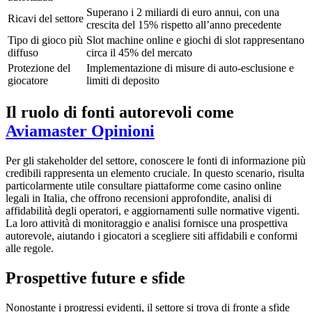
Superano i 2 miliardi di euro annui, con una
klink panel
Ricavi del settore
crescita del 15% rispetto all’anno precedente
klink panel
Tipo di gioco più
Slot machine online e giochi di slot rappresentano
diffuso
circa il 45% del mercato
klink panel
Protezione del
Implementazione di misure di auto-esclusione e
giocatore
limiti di deposito
klink panel
Il ruolo di fonti autorevoli come
klink panel
Aviamaster Opinioni
minati
klink
Per gli stakeholder del settore, conoscere le fonti di informazione più
credibili rappresenta un elemento cruciale. In questo scenario, risulta
klink Panel
particolarmente utile consultare piattaforme come casino online
legali in Italia, che offrono recensioni approfondite, analisi di
klink
affidabilità degli operatori, e aggiornamenti sulle normative vigenti.
La loro attività di monitoraggio e analisi fornisce una prospettiva
klink Panel
autorevole, aiutando i giocatori a scegliere siti affidabili e conformi
alle regole.
klink
Prospettive future e sfide
al oku
klink Panel
Nonostante i progressi evidenti, il settore si trova di fronte a sfide