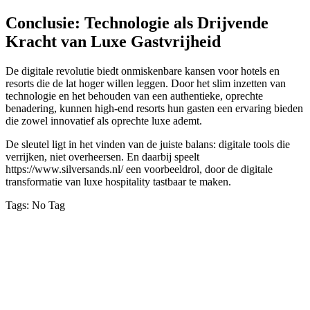
link panel
Conclusie: Technologie als Drijvende
link
Kracht van Luxe Gastvrijheid
link
De digitale revolutie biedt onmiskenbare kansen voor hotels en
Hacklink
resorts die de lat hoger willen leggen. Door het slim inzetten van
technologie en het behouden van een authentieke, oprechte
link
benadering, kunnen high-end resorts hun gasten een ervaring bieden
die zowel innovatief als oprechte luxe ademt.
ink satın al
De sleutel ligt in het vinden van de juiste balans: digitale tools die
link panel
verrijken, niet overheersen. En daarbij speelt
https://www.silversands.nl/ een voorbeeldrol, door de digitale
link panel
transformatie van luxe hospitality tastbaar te maken.
link panel
Tags:
No Tag
link panel
VỀ CHÚNG TÔI
link panel
Công ty TNHH MTV Dịch vụ Vệ sinh Nhà sạch Hoài An –
link panel
Phan Thiết
Địa chỉ: 38C/3E3 đường Nguyễn Hội, phường Phan Thiết, tỉnh
link panel
Lâm Đồng.
Hotline:
02523.555.955 – 0949.021.480 – 081.631.9395