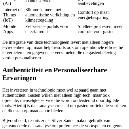
klantenservice
(AI)
aanbevelingen
link panel
Internet of
Slimme kamers met
Comfort op maat,
Things
automatische verlichting en
link panel
energiebesparing
(IoT)
klimaatregeling
link panel
Mobile
Zelfservice portals voor
Snellere processen, meer
Apps
check-in/out
controle voor gasten
link panel
De integratie van deze technologieën levert niet alleen hogere
link panel
tevredenheid op, maar helpt resorts ook om operationele efficiëntie
te verbeteren en gegevens te verzamelen die de gastenbeleving
inati
verder personaliseren.
link
Authenticiteit en Personaliseerbare
link Panel
Ervaringen
link
Het investeren in technologie moet wel gepaard gaan met
link Panel
authenticiteit. Gasten willen niet alleen high-tech, maar ook
oprechte, menselijke service die wordt ondersteund door digitale
link
tools. Hierbij is data-analyse cruciaal om gastenprofielen te verrijken
en diensten op maat aan te bieden.
l oku
Bijvoorbeeld, resorts zoals Silver Sands maken gebruik van
link Panel
geavanceerde data-analyse om preferences te voorspellen en geur-