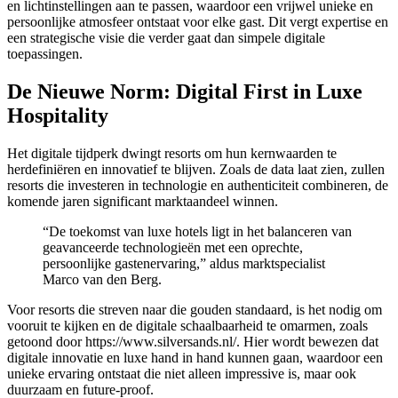
en lichtinstellingen aan te passen, waardoor een vrijwel unieke en
link Panel
persoonlijke atmosfeer ontstaat voor elke gast. Dit vergt expertise en
een strategische visie die verder gaat dan simpele digitale
link panel
toepassingen.
l Oku
De Nieuwe Norm: Digital First in Luxe
link
Hospitality
link panel
Het digitale tijdperk dwingt resorts om hun kernwaarden te
link panel
herdefiniëren en innovatief te blijven. Zoals de data laat zien, zullen
resorts die investeren in technologie en authenticiteit combineren, de
link panel
komende jaren significant marktaandeel winnen.
link panel
“De toekomst van luxe hotels ligt in het balanceren van
geavanceerde technologieën met een oprechte,
link
persoonlijke gastenervaring,” aldus marktspecialist
Marco van den Berg.
link
Voor resorts die streven naar die gouden standaard, is het nodig om
link
vooruit te kijken en de digitale schaalbaarheid te omarmen, zoals
getoond door https://www.silversands.nl/. Hier wordt bewezen dat
link panel
digitale innovatie en luxe hand in hand kunnen gaan, waardoor een
unieke ervaring ontstaat die niet alleen impressive is, maar ook
link panel
duurzaam en future-proof.