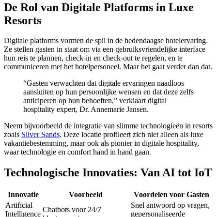
De Rol van Digitale Platforms in Luxe
link panel
Resorts
link panel
Digitale platforms vormen de spil in de hedendaagse hotelervaring.
link panel
Ze stellen gasten in staat om via een gebruiksvriendelijke interface
hun reis te plannen, check-in en check-out te regelen, en te
link panel
communiceren met het hotelpersoneel. Maar het gaat verder dan dat.
link panel
“Gasten verwachten dat digitale ervaringen naadloos
aansluiten op hun persoonlijke wensen en dat deze zelfs
link panel
anticiperen op hun behoeften,” verklaart digital
hospitality expert, Dr. Annemarie Jansen.
link panel
Neem bijvoorbeeld de integratie van slimme technologieën in resorts
link panel
zoals
Silver Sands
. Deze locatie profileert zich niet alleen als luxe
vakantiebestemming, maar ook als pionier in digitale hospitality,
link panel
waar technologie en comfort hand in hand gaan.
link panel
Technologische Innovaties: Van AI tot IoT
link panel
Innovatie
Voorbeeld
Voordelen voor Gasten
link panel
Artificial
Snel antwoord op vragen,
Chatbots voor 24/7
link panel
Intelligence
gepersonaliseerde