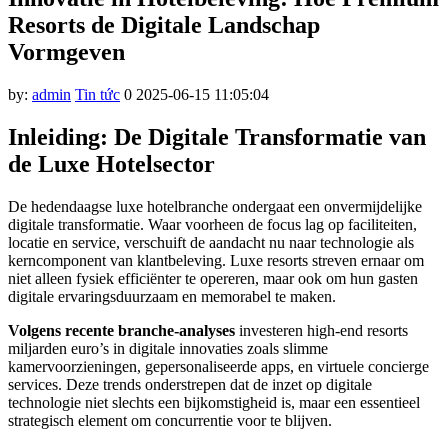
link panel
Resorts de Digitale Landschap
link panel
Vormgeven
link panel
by:
admin
Tin tức
0
2025-06-15 11:05:04
link panel
Inleiding: De Digitale Transformatie van
link panel
de Luxe Hotelsector
link panel
link panel
De hedendaagse luxe hotelbranche ondergaat een onvermijdelijke
digitale transformatie. Waar voorheen de focus lag op faciliteiten,
link panel
locatie en service, verschuift de aandacht nu naar technologie als
kerncomponent van klantbeleving. Luxe resorts streven ernaar om
link panel
niet alleen fysiek efficiënter te opereren, maar ook om hun gasten
digitale ervaringsduurzaam en memorabel te maken.
link panel
Volgens recente branche-analyses
investeren high-end resorts
link panel
miljarden euro’s in digitale innovaties zoals slimme
kamervoorzieningen, gepersonaliseerde apps, en virtuele concierge
link panel
services. Deze trends onderstrepen dat de inzet op digitale
technologie niet slechts een bijkomstigheid is, maar een essentieel
ink satın al
strategisch element om concurrentie voor te blijven.
link panel