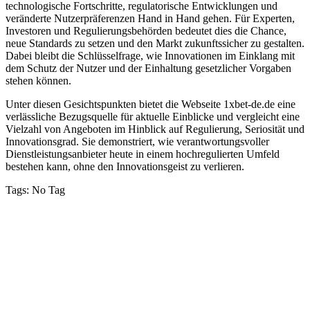
technologische Fortschritte, regulatorische Entwicklungen und
el
veränderte Nutzerpräferenzen Hand in Hand gehen. Für Experten,
Investoren und Regulierungsbehörden bedeutet dies die Chance,
neue Standards zu setzen und den Markt zukunftssicher zu gestalten.
Dabei bleibt die Schlüsselfrage, wie Innovationen im Einklang mit
dem Schutz der Nutzer und der Einhaltung gesetzlicher Vorgaben
k
stehen können.
Unter diesen Gesichtspunkten bietet die Webseite 1xbet-de.de eine
verlässliche Bezugsquelle für aktuelle Einblicke und vergleicht eine
n al
Vielzahl von Angeboten im Hinblick auf Regulierung, Seriosität und
Innovationsgrad. Sie demonstriert, wie verantwortungsvoller
el
Dienstleistungsanbieter heute in einem hochregulierten Umfeld
bestehen kann, ohne den Innovationsgeist zu verlieren.
el
Tags:
No Tag
el
VỀ CHÚNG TÔI
el
el
Công ty TNHH MTV Dịch vụ Vệ sinh Nhà sạch Hoài An –
Phan Thiết
el
Địa chỉ: 38C/3E3 đường Nguyễn Hội, phường Phan Thiết, tỉnh
Lâm Đồng.
el
Hotline:
02523.555.955 – 0949.021.480 – 081.631.9395
Email: nhasachhoaian@gmail.com