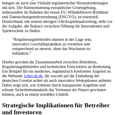
bringen sie auch eine Vielzahl regulatorischer Herausforderungen
el
mit sich. Die Harmonisierung europäischer Gesetzgebung,
insbesondere im Rahmen der neuen EU-Whistleblower-Richtlinie
el
und Datenschutzgrundverordnung (DSGVO), ist essenziell.
Deutschland, mit seinem strengen Glücksspielstaatsvertrag, steht vor
el
der Aufgabe, die Balance zwischen Öffnung für Innovationen und
Spielerschutz zu finden.
el
“Regulierungsbehörden müssen in der Lage sein,
el
innovative Geschäftspraktiken zu verstehen und
entsprechend zu steuern, ohne das Wachstum zu
behindern.”
Hierbei gewinnt die Zusammenarbeit zwischen Betreibern,
Regulierungsbehörden und technischen Entwicklern an Bedeutung.
el
Ein Beispiel für ein modernes, regulatorisch konformes Angebot ist
die Webseite
1xbet-de.de
, die sowohl auf die Einhaltung der
deutschen Gesetze achtet als auch innovative Wettoptionen anbietet.
el
Dabei zeigt sich, wie Anbieter durch transparente Angebote und
robuste Sicherheitsstandards das Vertrauen der Nutzer gewinnen
können, auch in einem sensiblen Umfeld.
Strategische Implikationen für Betreiber
el
und Investoren