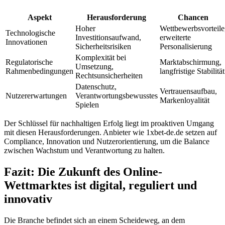
el
Aspekt
Herausforderung
Chancen
el
Hoher
Wettbewerbsvorteile
Technologische
Investitionsaufwand,
erweiterte
Innovationen
Sicherheitsrisiken
Personalisierung
Komplexität bei
Regulatorische
Marktabschirmung,
Umsetzung,
Rahmenbedingungen
langfristige Stabilität
Rechtsunsicherheiten
el
Datenschutz,
Vertrauensaufbau,
el
Nutzererwartungen
Verantwortungsbewusstes
Markenloyalität
Spielen
el
Der Schlüssel für nachhaltigen Erfolg liegt im proaktiven Umgang
el
mit diesen Herausforderungen. Anbieter wie 1xbet-de.de setzen auf
Compliance, Innovation und Nutzerorientierung, um die Balance
zwischen Wachstum und Verantwortung zu halten.
Fazit: Die Zukunft des Online-
Wettmarktes ist digital, reguliert und
el
innovativ
el
Die Branche befindet sich an einem Scheideweg, an dem