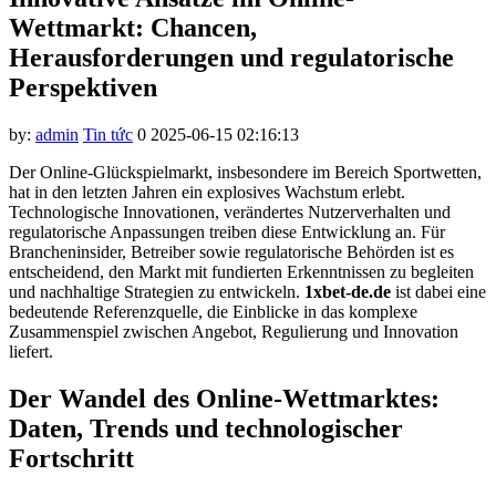
el
Wettmarkt: Chancen,
el
Herausforderungen und regulatorische
el
Perspektiven
el
by:
admin
Tin tức
0
2025-06-15 02:16:13
el
Der Online-Glückspielmarkt, insbesondere im Bereich Sportwetten,
el
hat in den letzten Jahren ein explosives Wachstum erlebt.
Technologische Innovationen, verändertes Nutzerverhalten und
el
regulatorische Anpassungen treiben diese Entwicklung an. Für
Brancheninsider, Betreiber sowie regulatorische Behörden ist es
el
entscheidend, den Markt mit fundierten Erkenntnissen zu begleiten
und nachhaltige Strategien zu entwickeln.
1xbet-de.de
ist dabei eine
el
bedeutende Referenzquelle, die Einblicke in das komplexe
Zusammenspiel zwischen Angebot, Regulierung und Innovation
el
liefert.
el
Der Wandel des Online-Wettmarktes:
el
Daten, Trends und technologischer
n al
Fortschritt
el