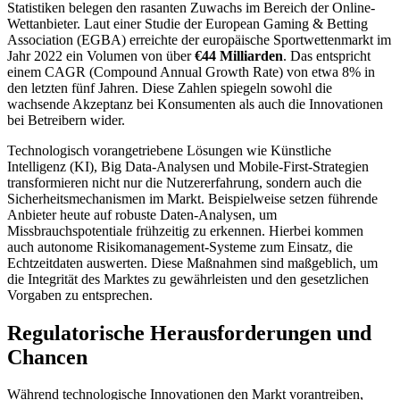
Statistiken belegen den rasanten Zuwachs im Bereich der Online-
Wettanbieter. Laut einer Studie der European Gaming & Betting
el
Association (EGBA) erreichte der europäische Sportwettenmarkt im
Jahr 2022 ein Volumen von über
€44 Milliarden
. Das entspricht
el
einem CAGR (Compound Annual Growth Rate) von etwa 8% in
el
den letzten fünf Jahren. Diese Zahlen spiegeln sowohl die
wachsende Akzeptanz bei Konsumenten als auch die Innovationen
el
bei Betreibern wider.
el
Technologisch vorangetriebene Lösungen wie Künstliche
Intelligenz (KI), Big Data-Analysen und Mobile-First-Strategien
el
transformieren nicht nur die Nutzererfahrung, sondern auch die
Sicherheitsmechanismen im Markt. Beispielweise setzen führende
el
Anbieter heute auf robuste Daten-Analysen, um
Missbrauchspotentiale frühzeitig zu erkennen. Hierbei kommen
el
auch autonome Risikomanagement-Systeme zum Einsatz, die
Echtzeitdaten auswerten. Diese Maßnahmen sind maßgeblich, um
el
die Integrität des Marktes zu gewährleisten und den gesetzlichen
Vorgaben zu entsprechen.
el
Regulatorische Herausforderungen und
el
Chancen
el
el
Während technologische Innovationen den Markt vorantreiben,