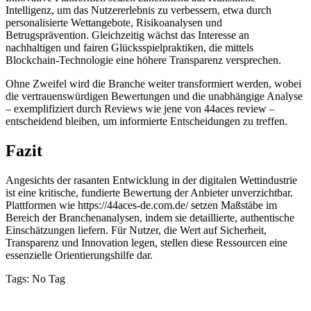
Intelligenz, um das Nutzererlebnis zu verbessern, etwa durch
link Panel
personalisierte Wettangebote, Risikoanalysen und
link panel
Betrugsprävention. Gleichzeitig wächst das Interesse an
nachhaltigen und fairen Glücksspielpraktiken, die mittels
al Oku
Blockchain-Technologie eine höhere Transparenz versprechen.
link
Ohne Zweifel wird die Branche weiter transformiert werden, wobei
die vertrauenswürdigen Bewertungen und die unabhängige Analyse
link panel
– exemplifiziert durch Reviews wie jene von 44aces review –
entscheidend bleiben, um informierte Entscheidungen zu treffen.
link panel
Fazit
link panel
link panel
Angesichts der rasanten Entwicklung in der digitalen Wettindustrie
ist eine kritische, fundierte Bewertung der Anbieter unverzichtbar.
link
Plattformen wie https://44aces-de.com.de/ setzen Maßstäbe im
Bereich der Branchenanalysen, indem sie detaillierte, authentische
link
Einschätzungen liefern. Für Nutzer, die Wert auf Sicherheit,
Transparenz und Innovation legen, stellen diese Ressourcen eine
link
essenzielle Orientierungshilfe dar.
link panel
Tags:
No Tag
link panel
VỀ CHÚNG TÔI