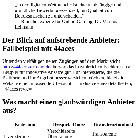
„In der digitalen Wettbranche ist eine unabhängige und
link panel
gründliche Bewertung essenziell, um Qualität von
Betrugsmaschen zu unterscheiden.“
link panel
— Branchenexperte für Online-Gaming, Dr. Markus
Lehmann
link panel
Der Blick auf aufstrebende Anbieter:
link panel
Fallbeispiel mit 44aces
link panel
link panel
Unter den vielfältigen neuen Zugängen auf dem Markt sticht
https://44aces-de.com.de/
hervor, das in zahlreichen Fachkreisen als
link panel
Beispiel für innovative Ansätze gilt. Für Interessierte, die die
Plattform und ihr Angebot besser verstehen möchten, bietet die
link panel
Website eine umfassende Übersicht — inklusive eines detaillierten,
“44aces review”.
link panel
Was macht einen glaubwürdigen Anbieter
link panel
aus?
link panel
link panel
Kriterium
Beispiel: 44aces
Branchenstandard
Verschlüsselte
Transparente
link panel
Lizenzierung
Übertragung,