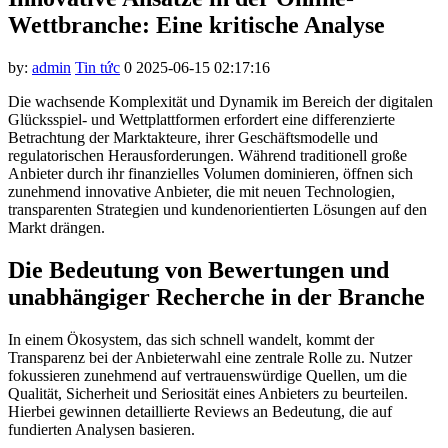
link panel
Wettbranche: Eine kritische Analyse
link panel
by:
admin
Tin tức
0
2025-06-15 02:17:16
link panel
Die wachsende Komplexität und Dynamik im Bereich der digitalen
link panel
Glücksspiel- und Wettplattformen erfordert eine differenzierte
link panel
Betrachtung der Marktakteure, ihrer Geschäftsmodelle und
regulatorischen Herausforderungen. Während traditionell große
link panel
Anbieter durch ihr finanzielles Volumen dominieren, öffnen sich
zunehmend innovative Anbieter, die mit neuen Technologien,
link panel
transparenten Strategien und kundenorientierten Lösungen auf den
Markt drängen.
link panel
Die Bedeutung von Bewertungen und
link panel
unabhängiger Recherche in der Branche
link panel
In einem Ökosystem, das sich schnell wandelt, kommt der
link panel
Transparenz bei der Anbieterwahl eine zentrale Rolle zu. Nutzer
link panel
fokussieren zunehmend auf vertrauenswürdige Quellen, um die
Qualität, Sicherheit und Seriosität eines Anbieters zu beurteilen.
link satın al
Hierbei gewinnen detaillierte Reviews an Bedeutung, die auf
fundierten Analysen basieren.
link panel