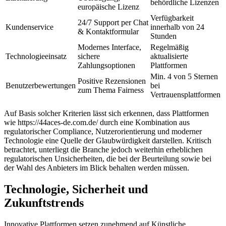
behördliche Lizenzen
europäische Lizenz
link panel
Verfügbarkeit
24/7 Support per Chat
Kundenservice
innerhalb von 24
link panel
& Kontaktformular
Stunden
link panel
Modernes Interface,
Regelmäßig
Technologieeinsatz
sichere
aktualisierte
link panel
Zahlungsoptionen
Plattformen
Min. 4 von 5 Sternen
link panel
Positive Rezensionen
Benutzerbewertungen
bei
zum Thema Fairness
Vertrauensplattformen
inati
Auf Basis solcher Kriterien lässt sich erkennen, dass Plattformen
link
wie https://44aces-de.com.de/ durch eine Kombination aus
link Panel
regulatorischer Compliance, Nutzerorientierung und moderner
Technologie eine Quelle der Glaubwürdigkeit darstellen. Kritisch
link
betrachtet, unterliegt die Branche jedoch weiterhin erheblichen
regulatorischen Unsicherheiten, die bei der Beurteilung sowie bei
link Panel
der Wahl des Anbieters im Blick behalten werden müssen.
link
Technologie, Sicherheit und
l oku
Zukunftstrends
link Panel
Innovative Plattformen setzen zunehmend auf Künstliche