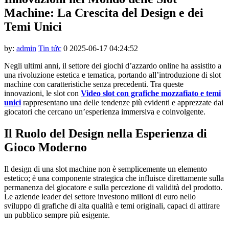
k panel
Machine: La Crescita del Design e dei
k panel
Temi Unici
k panel
by:
admin
Tin tức
0
2025-06-17 04:24:52
k panel
Negli ultimi anni, il settore dei giochi d’azzardo online ha assistito a
k panel
una rivoluzione estetica e tematica, portando all’introduzione di slot
machine con caratteristiche senza precedenti. Tra queste
k panel
innovazioni, le slot con
Video slot con grafiche mozzafiato e temi
unici
rappresentano una delle tendenze più evidenti e apprezzate dai
k panel
giocatori che cercano un’esperienza immersiva e coinvolgente.
k panel
Il Ruolo del Design nella Esperienza di
k panel
Gioco Moderno
k panel
Il design di una slot machine non è semplicemente un elemento
k panel
estetico; è una componente strategica che influisce direttamente sulla
permanenza del giocatore e sulla percezione di validità del prodotto.
k panel
Le aziende leader del settore investono milioni di euro nello
sviluppo di grafiche di alta qualità e temi originali, capaci di attirare
k satın al
un pubblico sempre più esigente.
k panel