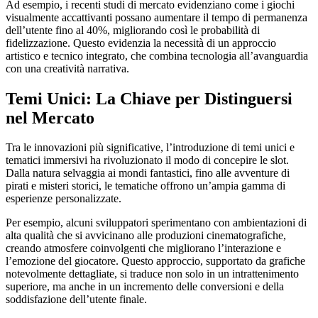
Ad esempio, i recenti studi di mercato evidenziano come i giochi
visualmente accattivanti possano aumentare il tempo di permanenza
k panel
dell’utente fino al 40%, migliorando così le probabilità di
fidelizzazione. Questo evidenzia la necessità di un approccio
k panel
artistico e tecnico integrato, che combina tecnologia all’avanguardia
con una creatività narrativa.
k panel
k panel
Temi Unici: La Chiave per Distinguersi
nel Mercato
k panel
k panel
Tra le innovazioni più significative, l’introduzione di temi unici e
tematici immersivi ha rivoluzionato il modo di concepire le slot.
k panel
Dalla natura selvaggia ai mondi fantastici, fino alle avventure di
pirati e misteri storici, le tematiche offrono un’ampia gamma di
k panel
esperienze personalizzate.
k panel
Per esempio, alcuni sviluppatori sperimentano con ambientazioni di
alta qualità che si avvicinano alle produzioni cinematografiche,
k panel
creando atmosfere coinvolgenti che migliorano l’interazione e
l’emozione del giocatore. Questo approccio, supportato da grafiche
k panel
notevolmente dettagliate, si traduce non solo in un intrattenimento
k panel
superiore, ma anche in un incremento delle conversioni e della
soddisfazione dell’utente finale.
k panel