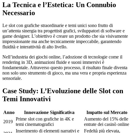
La Tecnica e l’Estetica: Un Connubio
k panel
Necessario
k panel
Le slot con grafiche straordinarie e temi unici sono frutto di
k panel
un’attenta sinergia tra progettisti grafici, sviluppatori di software e
game designer. L’obiettivo è creare un prodotto che sia visivamente
k panel
impressionante ma anche tecnicamente impeccabile, garantendo
fluidità e interattività di alto livello.
k panel
Nell’industria dei giochi online, l’adozione di tecnologie come il
ti
rendering in 3D, animazioni fluide e suoni immersivi è
nk
fondamentale. Attraverso questo processo, il risultato finale diventa
non solo uno strumento di gioco, ma una vera e propria esperienza
nk Panel
sensoriale.
nk
Case Study: L’Evoluzione delle Slot con
nk Panel
Temi Innovativi
nk
Anno
Innovazione Significativa
Impatto sul Mercato
oku
Prime slot con grafiche in 4K e
Aumento del 15% delle
2019
temi cinematografici
entrate dei casinò online
nk Panel
Inserimento di elementi narrativi e
Fedeltà più elevata,