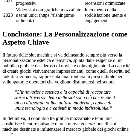
2021
progressivi
recensioni ottimizzate
nk Panel
Video slot con grafiche mozzafiato
Incremento della
k panel
2023
e temi unici (https://fishingtime-
soddisfazione utente e
online.it/)
engagement
Oku
Conclusione: La Personalizzazione come
nk
Aspetto Chiave
k panel
Il futuro delle slot machine si va delineando sempre più verso la
k panel
personalizzazione estetica e tematica, spinta dalle esigenze di un
pubblico globale desideroso di novità e coinvolgimento. La capacità
k panel
di creare giochi visivamente impressionanti, come quelli descritti nel
k panel
link di riferimento, rappresenta una frontiera imprescindibile per
sviluppatori e operatori che vogliono distinguersi nel settore.
nk
“L’innovazione estetica e la capacità di raccontare
nk
storie attraverso i temi delle slot sono ciò che rende il
gioco d’azzardo online un’arte moderna, capace di
nk
unire tecnologia e creatività in modo indissolubile.”
k panel
In definitiva, il connubio tra grafica mozzafiato e temi unici
costituisce il cuore pulsante di una nuova generazione di slot
k panel
machine destinate a influenzare il mercato globale dei giochi online