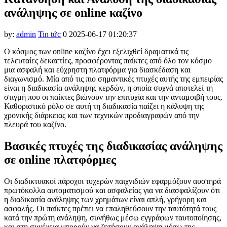
ανάληψης σε online καζίνο
by:
admin
Tin tức
0
2025-06-17 01:20:37
Ο κόσμος των online καζίνο έχει εξελιχθεί δραματικά τις
τελευταίες δεκαετίες, προσφέροντας παίκτες από όλο τον κόσμο
μια ασφαλή και εύχρηστη πλατφόρμα για διασκέδαση και
διαγωνισμό. Μία από τις πιο σημαντικές πτυχές αυτής της εμπειρίας
είναι η διαδικασία ανάληψης κερδών, η οποία συχνά αποτελεί τη
στιγμή που οι παίκτες βιώνουν την επιτυχία και την ανταμοιβή τους.
Καθοριστικό ρόλο σε αυτή τη διαδικασία παίζει η κάλυψη της
χρονικής διάρκειας και των τεχνικών προδιαγραφών από την
πλευρά του καζίνο.
Βασικές πτυχές της διαδικασίας ανάληψης
σε online πλατφόρμες
Οι διαδικτυακοί πάροχοι τυχερών παιχνιδιών εφαρμόζουν αυστηρά
πρωτόκολλα αυτοματισμού και ασφαλείας για να διασφαλίζουν ότι
η διαδικασία ανάληψης των χρημάτων είναι απλή, γρήγορη και
ασφαλής. Οι παίκτες πρέπει να επαληθεύσουν την ταυτότητά τους
κατά την πρώτη ανάληψη, συνήθως μέσω εγγράφων ταυτοποίησης,
και στη συνέχεια μπορούν να ζητήσουν ανάληψη μέσω της