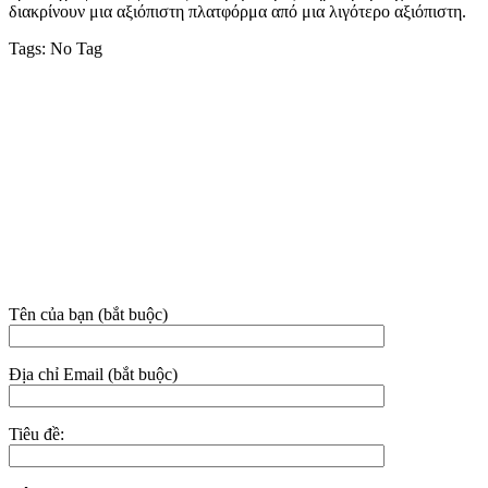
διακρίνουν μια αξιόπιστη πλατφόρμα από μια λιγότερο αξιόπιστη.
Tags:
No Tag
VỀ CHÚNG TÔI
Công ty TNHH MTV Dịch vụ Vệ sinh Nhà sạch Hoài An –
Phan Thiết
Địa chỉ: 38C/3E3 đường Nguyễn Hội, phường Phan Thiết, tỉnh
Lâm Đồng.
Hotline:
02523.555.955 – 0949.021.480 – 081.631.9395
Email: nhasachhoaian@gmail.com
THÔNG TIN LIÊN HỆ
Tên của bạn (bắt buộc)
Địa chỉ Email (bắt buộc)
Tiêu đề: