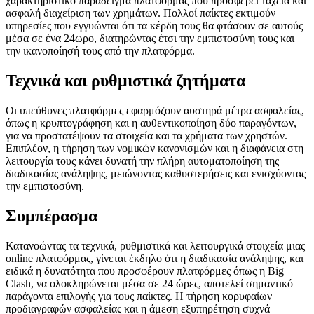
χαρακτηριστικό παράδειγμα πλατφόρμας που προσφέρει ταχεία και
ασφαλή διαχείριση των χρημάτων. Πολλοί παίκτες εκτιμούν
υπηρεσίες που εγγυώνται ότι τα κέρδη τους θα φτάσουν σε αυτούς
μέσα σε ένα 24ωρο, διατηρώντας έτσι την εμπιστοσύνη τους και
την ικανοποίησή τους από την πλατφόρμα.
Τεχνικά και ρυθμιστικά ζητήματα
Οι υπεύθυνες πλατφόρμες εφαρμόζουν αυστηρά μέτρα ασφαλείας,
όπως η κρυπτογράφηση και η αυθεντικοποίηση δύο παραγόντων,
για να προστατέψουν τα στοιχεία και τα χρήματα των χρηστών.
Επιπλέον, η τήρηση των νομικών κανονισμών και η διαφάνεια στη
λειτουργία τους κάνει δυνατή την πλήρη αυτοματοποίηση της
διαδικασίας ανάληψης, μειώνοντας καθυστερήσεις και ενισχύοντας
την εμπιστοσύνη.
Συμπέρασμα
Κατανοώντας τα τεχνικά, ρυθμιστικά και λειτουργικά στοιχεία μιας
online πλατφόρμας, γίνεται έκδηλο ότι η διαδικασία ανάληψης, και
ειδικά η δυνατότητα που προσφέρουν πλατφόρμες όπως η Big
Clash, να ολοκληρώνεται μέσα σε 24 ώρες, αποτελεί σημαντικό
παράγοντα επιλογής για τους παίκτες. Η τήρηση κορυφαίων
προδιαγραφών ασφαλείας και η άμεση εξυπηρέτηση συχνά