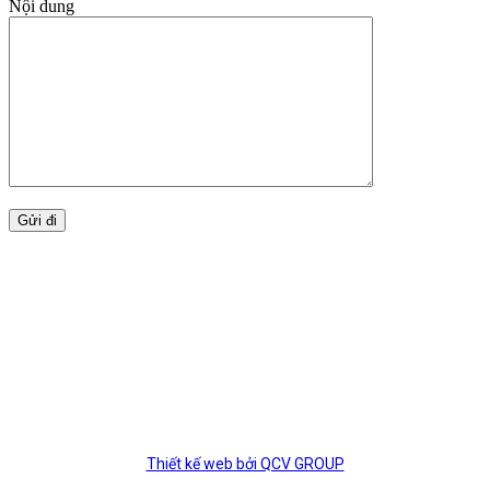
Nội dung
BẢN ĐỒ
Thiết kế web bởi QCV GROUP