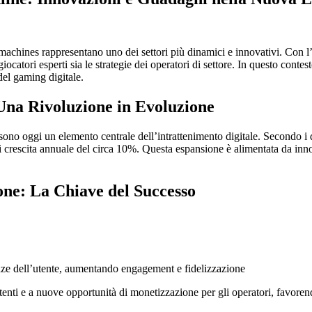
machines rappresentano uno dei settori più dinamici e innovativi. Con l’
iocatori esperti sia le strategie dei operatori di settore. In questo cont
 del gaming digitale.
 Una Rivoluzione in Evoluzione
ono oggi un elemento centrale dell’intrattenimento digitale. Secondo i da
i crescita annuale del circa
10%
. Questa espansione è alimentata da inno
one: La Chiave del Successo
renze dell’utente, aumentando engagement e fidelizzazione
tenti e a nuove opportunità di monetizzazione per gli operatori, favore