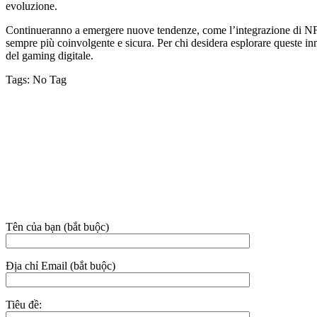
evoluzione.
Continueranno a emergere nuove tendenze, come l’integrazione di NFT e 
sempre più coinvolgente e sicura. Per chi desidera esplorare queste inn
del gaming digitale.
Tags:
No Tag
VỀ CHÚNG TÔI
Công ty TNHH MTV Dịch vụ Vệ sinh Nhà sạch Hoài An – Phan 
Địa chỉ: 38C/3E3 đường Nguyễn Hội, phường Phan Thiết, tỉnh Lâm
Hotline:
02523.555.955 – 0949.021.480 – 081.631.9395
Email: nhasachhoaian@gmail.com
THÔNG TIN LIÊN HỆ
Tên của bạn (bắt buộc)
Địa chỉ Email (bắt buộc)
Tiêu đề: