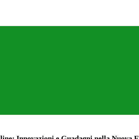
ine: Innovazioni e Guadagni nella Nuova E