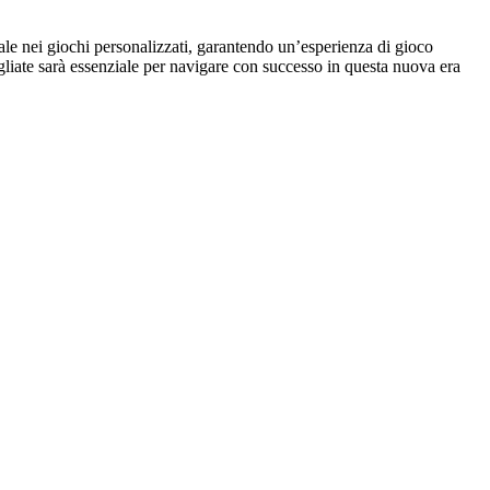
ale nei giochi personalizzati, garantendo un’esperienza di gioco
agliate sarà essenziale per navigare con successo in questa nuova era