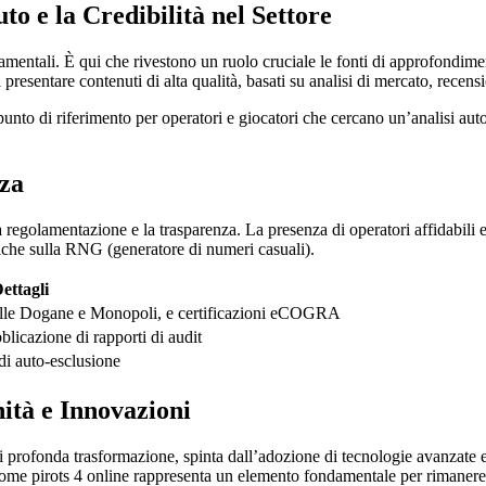
o e la Credibilità nel Settore
amentali. È qui che rivestono un ruolo cruciale le fonti di approfondiment
i presentare contenuti di alta qualità, basati su analisi di mercato, recen
punto di riferimento per operatori e giocatori che cercano un’analisi aut
nza
 la regolamentazione e la trasparenza. La presenza di operatori affidabili 
fiche sulla RNG (generatore di numeri casuali).
ettagli
lle Dogane e Monopoli, e certificazioni eCOGRA
licazione di rapporti di audit
 di auto-esclusione
ità e Innovazioni
di profonda trasformazione, spinta dall’adozione di tecnologie avanzate e d
li come pirots 4 online rappresenta un elemento fondamentale per rimane