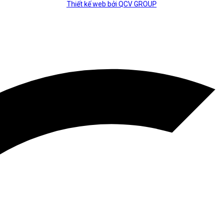
Thiết kế web bởi QCV GROUP