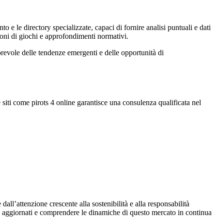
o e le directory specializzate, capaci di fornire analisi puntuali e dati
sioni di giochi e approfondimenti normativi.
orevole delle tendenze emergenti e delle opportunità di
e siti come pirots 4 online garantisce una consulenza qualificata nel
all’attenzione crescente alla sostenibilità e alla responsabilità
re aggiornati e comprendere le dinamiche di questo mercato in continua