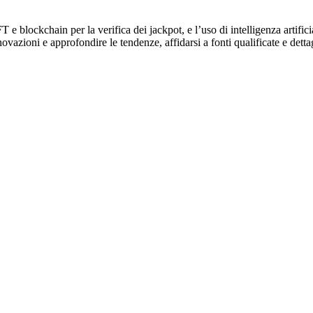
blockchain per la verifica dei jackpot, e l’uso di intelligenza artifici
ovazioni e approfondire le tendenze, affidarsi a fonti qualificate e dett
Thiết
 Đồng.