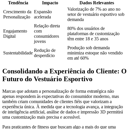
Tendência
Impacto
Dados Relevantes
l
Valorização de 7% ao ano no
Crescimento da
Expansão
setor de vestuário esportivo sob
l
Personalização
acelerada
demanda
Relação direta
80% dos usuários de
Engajamento
com
plataformas de customização
Digital
consumidores
têm entre 18 e 35 anos
jovens
l
Produção sob demanda
Redução de
Sustentabilidade
minimiza estoque não vendido
l
desperdício
em até 60%
l
Consolidando a Experiência do Cliente: O
l
Futuro do Vestuário Esportivo
Marcas que adotam a personalização de forma estratégica não
apenas respondem às expectativas do consumidor moderno, mas
também criam comunidades de clientes fiéis que valorizam a
experiência única. À medida que a tecnologia avança, a integração
de inteligência artificial, análise de dados e impressão 3D permitirá
l
uma customização mais precisa e acessível.
l
Para praticantes de fitness que buscam algo a mais do que uma