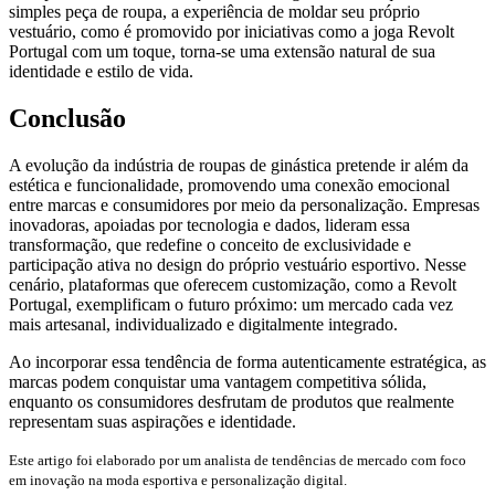
simples peça de roupa, a experiência de moldar seu próprio
l
vestuário, como é promovido por iniciativas como a joga Revolt
Portugal com um toque, torna-se uma extensão natural de sua
identidade e estilo de vida.
Conclusão
A evolução da indústria de roupas de ginástica pretende ir além da
estética e funcionalidade, promovendo uma conexão emocional
 al
entre marcas e consumidores por meio da personalização. Empresas
inovadoras, apoiadas por tecnologia e dados, lideram essa
l
transformação, que redefine o conceito de exclusividade e
participação ativa no design do próprio vestuário esportivo. Nesse
l
cenário, plataformas que oferecem customização, como a Revolt
Portugal, exemplificam o futuro próximo: um mercado cada vez
l
mais artesanal, individualizado e digitalmente integrado.
l
Ao incorporar essa tendência de forma autenticamente estratégica, as
marcas podem conquistar uma vantagem competitiva sólida,
l
enquanto os consumidores desfrutam de produtos que realmente
representam suas aspirações e identidade.
l
Este artigo foi elaborado por um analista de tendências de mercado com foco
l
em inovação na moda esportiva e personalização digital.