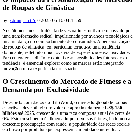
l
de Roupas de Ginástica
l
by:
admin
Tin tức
0
2025-06-16 04:41:59
l
Nos últimos anos, a indústria de vestuário esportivo tem passado por
l
uma transformação radical, impulsionada por avanços tecnológicos e
l
uma mudança no comportamento do consumidor. A personalização
de roupas de ginástica, em particular, tornou-se uma tendência
l
dominante, refletindo uma nova era de experiência e exclusividade.
Para entender as dinâmicas atuais e as possibilidades futuras desta
l
tendência, é essencial explorar como as marcas estão integrando
inovação com a experiência do usuário.
l
O Crescimento do Mercado de Fitness e a
l
Demanda por Exclusividade
l
De acordo com dados do IBISWorld, o mercado global de roupas
l
esportivas deve atingir um valor de aproximadamente
US$ 180
l
bilhões
até 2025, crescendo a uma taxa composta anual de cerca de
6%. Este crescimento é alimentado por diversos fatores, incluindo a
 al
crescente preocupação com saúde, a popularidade das redes sociais
e a busca por produtos que expressem a identidade individual.
l