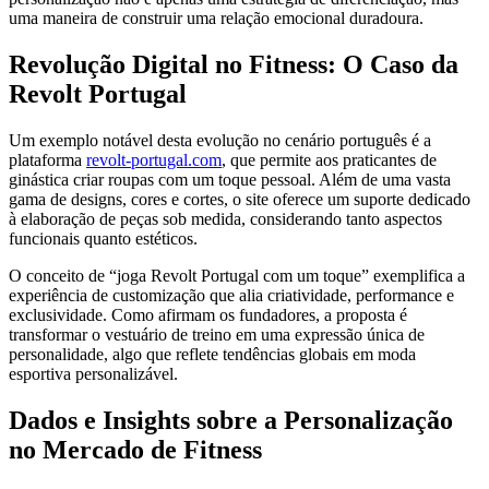
uma maneira de construir uma relação emocional duradoura.
l
Revolução Digital no Fitness: O Caso da
l
Revolt Portugal
l
l
Um exemplo notável desta evolução no cenário português é a
plataforma
revolt-portugal.com
, que permite aos praticantes de
l
ginástica criar roupas com um toque pessoal. Além de uma vasta
gama de designs, cores e cortes, o site oferece um suporte dedicado
à elaboração de peças sob medida, considerando tanto aspectos
funcionais quanto estéticos.
O conceito de “joga Revolt Portugal com um toque” exemplifica a
l
experiência de customização que alia criatividade, performance e
exclusividade. Como afirmam os fundadores, a proposta é
transformar o vestuário de treino em uma expressão única de
personalidade, algo que reflete tendências globais em moda
l
esportiva personalizável.
Dados e Insights sobre a Personalização
no Mercado de Fitness
l