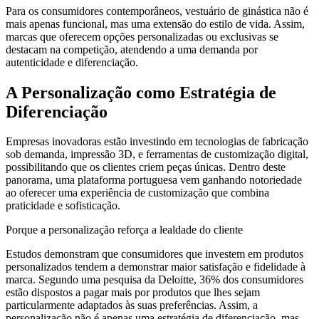
Para os consumidores contemporâneos, vestuário de ginástica não é
l
mais apenas funcional, mas uma extensão do estilo de vida. Assim,
marcas que oferecem opções personalizadas ou exclusivas se
l
destacam na competição, atendendo a uma demanda por
autenticidade e diferenciação.
l
A Personalização como Estratégia de
l
Diferenciação
l
l
Empresas inovadoras estão investindo em tecnologias de fabricação
sob demanda, impressão 3D, e ferramentas de customização digital,
l
possibilitando que os clientes criem peças únicas. Dentro deste
panorama, uma plataforma portuguesa vem ganhando notoriedade
l
ao oferecer uma experiência de customização que combina
praticidade e sofisticação.
l
Porque a personalização reforça a lealdade do cliente
l
Estudos demonstram que consumidores que investem em produtos
l
personalizados tendem a demonstrar maior satisfação e fidelidade à
marca. Segundo uma pesquisa da Deloitte, 36% dos consumidores
l
estão dispostos a pagar mais por produtos que lhes sejam
particularmente adaptados às suas preferências. Assim, a
l
personalização não é apenas uma estratégia de diferenciação, mas