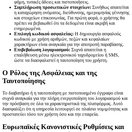
φήμη, τυπικές άδειες και πιστοποιήσεις.
Συμπλήρωση προσωπικών στοιχείων:
Συνήθως απαιτείται
acklink panel
η καταχώρηση ονόματος, διεύθυνσης, ημερομηνίας γέννησης
και στοιχείων επικοινωνίας. Για πρώτη φορά, ο χρήστης θα
acklink panel
πρέπει να βεβαιωθεί ότι τα δεδομένα είναι ακριβή και
ενημερωμένα.
acklink panel
Επιλογή κωδικού ασφαλείας:
Η δημιουργία ασφαλούς
acklink panel
κωδικού με χρήση αριθμών, πεζών και κεφαλαίων
χαρακτήρων είναι αναγκαία για την αποτροπή παραβίασης.
acklink panel
Επιβεβαίωση λογαριασμού:
Συχνά απαιτείται η
επαλήθευση μέσω ηλεκτρονικού ταχυδρομείου ή SMS,
acklink panel
ώστε να διασφαλιστεί η ταυτοποίηση του χρήστη.
acklink panel
Ο Ρόλος της Ασφάλειας και της
acklink panel
Ταυτοποίησης
acklink panel
Το διαβατήριο ή η ταυτοποίηση με πιστοποιημένο έγγραφο είναι
συχνά αναγκαία για την πλήρη ενεργοποίηση του λογαριασμού και
acklink panel
την πρόσβαση σε όλα τα χαρακτηριστικά της πλατφόρμας. Αυτό
acklink panel
διασφαλίζει ότι η υπηρεσία λειτουργεί σε πλαίσιο νομιμότητας και
προστατεύει τόσο τον χρήστη όσο και την εταιρεία.
acklink panel
Ευρωπαϊκές Κανονιστικές Ρυθμίσεις και
acklink panel