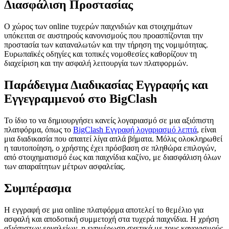
Διασφάλιση Προστασίας
acklink panel
Ο χώρος των online τυχερών παιχνιδιών και στοιχημάτων
acklink panel
υπόκειται σε αυστηρούς κανονισμούς που προασπίζονται την
προστασία των καταναλωτών και την τήρηση της νομιμότητας.
acklink panel
Ευρωπαϊκές οδηγίες και τοπικές νομοθεσίες καθορίζουν τη
διαχείριση και την ασφαλή λειτουργία των πλατφορμών.
acklink panel
acklink panel
Παράδειγμα Διαδικασίας Εγγραφής και
Εγγεγραμμενού στο BigClash
lluminati
acklink
Το ίδιο το να δημιουργήσει κανείς λογαριασμό σε μια αξιόπιστη
πλατφόρμα, όπως το
BigClash Εγγραφή λογαριασμό λεπτά
, είναι
acklink Panel
μια διαδικασία που απαιτεί λίγα απλά βήματα. Μόλις ολοκληρωθεί
η ταυτοποίηση, ο χρήστης έχει πρόσβαση σε πληθώρα επιλογών,
acklink
από στοιχηματισμό έως και παιχνίδια καζίνο, με διασφάλιση όλων
των απαραίτητων μέτρων ασφαλείας.
acklink Panel
acklink
Συμπέρασμα
Masal oku
Η εγγραφή σε μια online πλατφόρμα αποτελεί το θεμέλιο για
ασφαλή και αποδοτική συμμετοχή στα τυχερά παιχνίδια. Η χρήση
acklink Panel
αξιόπιστων εργαλείων, η ενημέρωση σχετικά με τους κανονισμούς