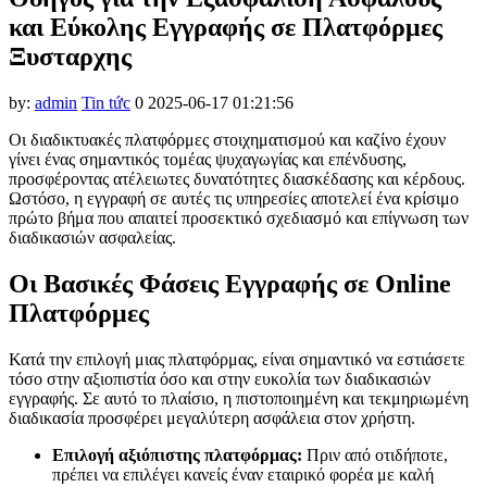
acklink panel
και Εύκολης Εγγραφής σε Πλατφόρμες
acklink panel
Ξυσταρχης
acklink panel
by:
admin
Tin tức
0
2025-06-17 01:21:56
acklink panel
Οι διαδικτυακές πλατφόρμες στοιχηματισμού και καζίνο έχουν
acklink panel
γίνει ένας σημαντικός τομέας ψυχαγωγίας και επένδυσης,
προσφέροντας ατέλειωτες δυνατότητες διασκέδασης και κέρδους.
acklink panel
Ωστόσο, η εγγραφή σε αυτές τις υπηρεσίες αποτελεί ένα κρίσιμο
πρώτο βήμα που απαιτεί προσεκτικό σχεδιασμό και επίγνωση των
acklink panel
διαδικασιών ασφαλείας.
acklink panel
Οι Βασικές Φάσεις Εγγραφής σε Online
acklink panel
Πλατφόρμες
acklink panel
Κατά την επιλογή μιας πλατφόρμας, είναι σημαντικό να εστιάσετε
acklink panel
τόσο στην αξιοπιστία όσο και στην ευκολία των διαδικασιών
εγγραφής. Σε αυτό το πλαίσιο, η πιστοποιημένη και τεκμηριωμένη
acklink panel
διαδικασία προσφέρει μεγαλύτερη ασφάλεια στον χρήστη.
acklink satın al
Επιλογή αξιόπιστης πλατφόρμας:
Πριν από οτιδήποτε,
πρέπει να επιλέγει κανείς έναν εταιρικό φορέα με καλή
acklink panel