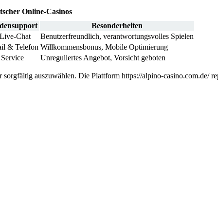
tscher Online-Casinos
densupport
Besonderheiten
 Live-Chat
Benutzerfreundlich, verantwortungsvolles Spielen
il & Telefon
Willkommensbonus, Mobile Optimierung
 Service
Unreguliertes Angebot, Vorsicht geboten
er sorgfältig auszuwählen. Die Plattform https://alpino-casino.com.de/ r
Thiết
 Đồng.