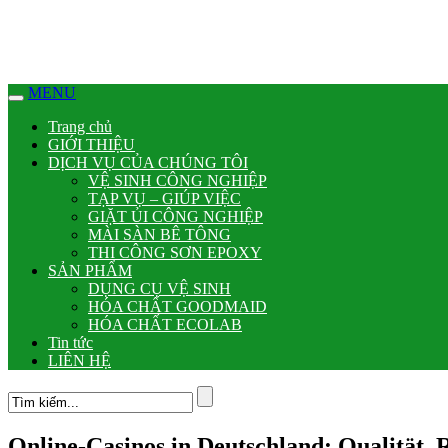
MENU
Trang chủ
GIỚI THIỆU
DỊCH VỤ CỦA CHÚNG TÔI
VỆ SINH CÔNG NGHIỆP
TẠP VỤ – GIÚP VIỆC
GIẶT ỦI CÔNG NGHIỆP
MÀI SÀN BÊ TÔNG
THI CÔNG SƠN EPOXY
SẢN PHẨM
DỤNG CỤ VỆ SINH
HÓA CHẤT GOODMAID
HÓA CHẤT ECOLAB
Tin tức
LIÊN HỆ
Online-Casinos in Deutschland: Qualität, 