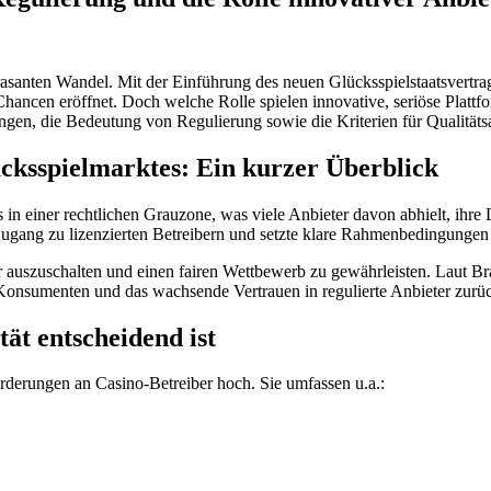
santen Wandel. Mit der Einführung des neuen Glücksspielstaatsvertrags 
hancen eröffnet. Doch welche Rolle spielen innovative, seriöse Platt
ngen, die Bedeutung von Regulierung sowie die Kriterien für Qualitäts
cksspielmarktes: Ein kurzer Überblick
n einer rechtlichen Grauzone, was viele Anbieter davon abhielt, ihre D
ugang zu lizenzierten Betreibern und setzte klare Rahmenbedingungen 
er auszuschalten und einen fairen Wettbewerb zu gewährleisten. Laut Br
 Konsumenten und das wachsende Vertrauen in regulierte Anbieter zurüc
ät entscheidend ist
orderungen an Casino-Betreiber hoch. Sie umfassen u.a.: