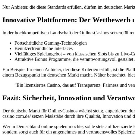
Nur Anbieter, die diese Standards erfüllen, dürfen im deutschen Markt 
Innovative Plattformen: Der Wettbewerb 
In der hochkompetitiven Landschaft der Online-Casinos setzen führe
Fortschrittliche Gaming-Technologien
Benutzerfreundliche Interfaces
Vielfältiges Spielangebot – von klassischen Slots bis zu Live-C
Attraktive Bonus-Programme, die verantwortungsvoll gestaltet 
Ein Beispiel für einen Anbieter, der diese Kriterien erfüllt, ist die 
einem Bezugspunkt im deutschen Markt macht. Näher betrachtet, biete
“Ein lizenziertes Casino, das auf Transparenz, Fairness und ve
Fazit: Sicherheit, Innovation und Verant
Der deutsche Markt für Online-Casinos wächst stetig, angetrieben dur
casino.com.de/ setzen Maßstäbe durch ihre Qualität, Innovation und 
Wer in Deutschland online spielen möchte, sollte stets auf lizenziert
sondern sorgt auch für ein angenehmes und vertrauensvolles Spielerle