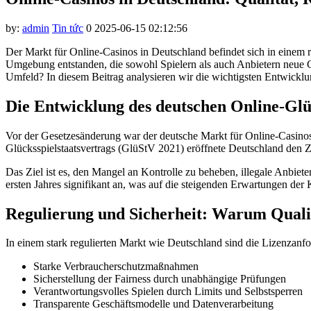
by:
admin
Tin tức
0
2025-06-15 02:12:56
Der Markt für Online-Casinos in Deutschland befindet sich in einem ra
Umgebung entstanden, die sowohl Spielern als auch Anbietern neue C
Umfeld? In diesem Beitrag analysieren wir die wichtigsten Entwicklu
Die Entwicklung des deutschen Online-Glü
Vor der Gesetzesänderung war der deutsche Markt für Online-Casinos i
Glücksspielstaatsvertrags (GlüStV 2021) eröffnete Deutschland den Z
Das Ziel ist es, den Mangel an Kontrolle zu beheben, illegale Anbiet
ersten Jahres signifikant an, was auf die steigenden Erwartungen der
Regulierung und Sicherheit: Warum Qualit
In einem stark regulierten Markt wie Deutschland sind die Lizenzanf
Starke Verbraucherschutzmaßnahmen
Sicherstellung der Fairness durch unabhängige Prüfungen
Verantwortungsvolles Spielen durch Limits und Selbstsperren
Transparente Geschäftsmodelle und Datenverarbeitung