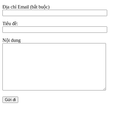
Địa chỉ Email (bắt buộc)
Tiêu đề:
Nội dung
BẢN ĐỒ