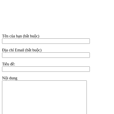
Địa chỉ: 38C/3E3 đường Nguyễn Hội, phường Phan Thiết, tỉnh
Lâm Đồng.
Hotline:
02523.555.955 – 0949.021.480 – 081.631.9395
Email: nhasachhoaian@gmail.com
THÔNG TIN LIÊN HỆ
Tên của bạn (bắt buộc)
Địa chỉ Email (bắt buộc)
Tiêu đề:
Nội dung