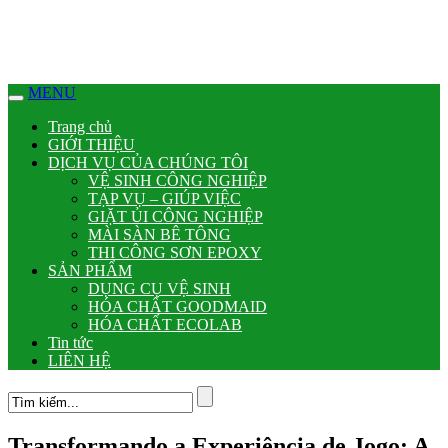
MENU
Trang chủ
GIỚI THIỆU
DỊCH VỤ CỦA CHÚNG TÔI
VỆ SINH CÔNG NGHIỆP
TẠP VỤ – GIÚP VIỆC
GIẶT ỦI CÔNG NGHIỆP
MÀI SÀN BÊ TÔNG
THI CÔNG SƠN EPOXY
SẢN PHẨM
DỤNG CỤ VỆ SINH
HÓA CHẤT GOODMAID
HÓA CHẤT ECOLAB
Tin tức
LIÊN HỆ
Transformando a Experiência de Jogo: A