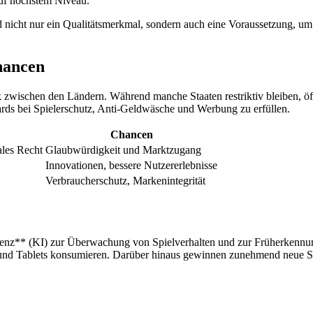
auf höchstem Niveau.
nd nicht nur ein Qualitätsmerkmal, sondern auch eine Voraussetzung, u
hancen
rk zwischen den Ländern. Während manche Staaten restriktiv bleiben, öf
dards bei Spielerschutz, Anti-Geldwäsche und Werbung zu erfüllen.
Chancen
ales Recht
Glaubwürdigkeit und Marktzugang
Innovationen, bessere Nutzererlebnisse
Verbraucherschutz, Markenintegrität
elligenz** (KI) zur Überwachung von Spielverhalten und zur Früherkenn
s und Tablets konsumieren. Darüber hinaus gewinnen zunehmend neue S