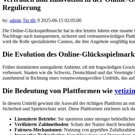
nk panel
Regulierung
nk panel
by:
admin
Tin tức
0
2025-06-15 02:05:00
nk panel
Die Online-Glücksspielbranche hat in den letzten Jahren eine rasant
nk panel
Nachfrage nach transparenten, sicheren und vertrauenswürdigen Plat
nk panel
wird die Rolle spezialisierter Casinos, die ihre Angebote sorgfältig k
nk panel
Die Evolution des Online-Glücksspielmark
nk panel
Früher dominierten unregulierte Anbieter, oft mit fragwürdigen Ges
nk panel
verbessert. Staaten wie die Schweiz, Deutschland und das Vereinigte K
zunehmend in Richtung eines verantwortungsvollen Umfelds, das auf 
nk panel
Die Bedeutung von Plattformen wie
yetizi
nk panel
nk panel
In diesem Umfeld gewinnt die Auswahl der richtigen Plattform an ents
Sicherheit und Spielerschutz setzt. Diese Plattformen zeichnen sich du
nk panel
Lizenzierte Betriebe
: Sie operieren unter strenger behördlicher
k satın al
Verifizierte Zahlmethoden
: Schutz der Nutzer durch bewährt
Fairness-Mechanismen
: Nutzung von geprüften Zufallszahle
nk panel