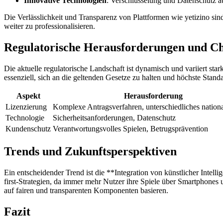
Innovative Technologien
: Verschlüsselung und Datenschutz 
nk panel
Die Verlässlichkeit und Transparenz von Plattformen wie yetizino si
weiter zu professionalisieren.
nk panel
Regulatorische Herausforderungen und C
nk panel
nk panel
Die aktuelle regulatorische Landschaft ist dynamisch und variiert sta
essenziell, sich an die geltenden Gesetze zu halten und höchste Stan
nk panel
Aspekt
Herausforderung
nk panel
Lizenzierung
Komplexe Antragsverfahren, unterschiedliches nation
nk panel
Technologie
Sicherheitsanforderungen, Datenschutz
Kundenschutz
Verantwortungsvolles Spielen, Betrugsprävention
nk panel
Trends und Zukunftsperspektiven
nk panel
nk panel
Ein entscheidender Trend ist die **Integration von künstlicher Int
first-Strategien, da immer mehr Nutzer ihre Spiele über Smartphone
nk panel
auf fairen und transparenten Komponenten basieren.
nk panel
Fazit
nk panel