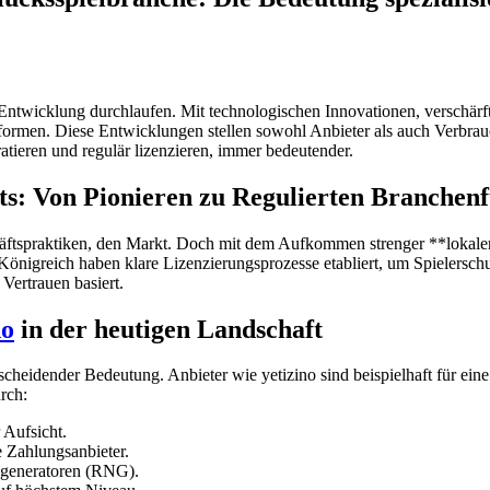
e Entwicklung durchlaufen. Mit technologischen Innovationen, verschä
tformen. Diese Entwicklungen stellen sowohl Anbieter als auch Verbr
uratieren und regulär lizenzieren, immer bedeutender.
ts: Von Pionieren zu Regulierten Branchen
chäftspraktiken, den Markt. Doch mit dem Aufkommen strenger **lokale
önigreich haben klare Lizenzierungsprozesse etabliert, um Spielerschutz
Vertrauen basiert.
no
in der heutigen Landschaft
cheidender Bedeutung. Anbieter wie yetizino sind beispielhaft für ein
rch:
 Aufsicht.
e Zahlungsanbieter.
ngeneratoren (RNG).