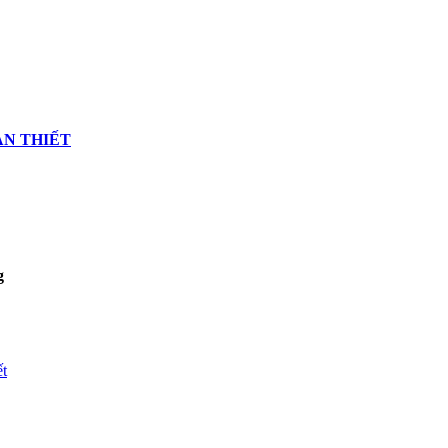
AN THIẾT
g
ết