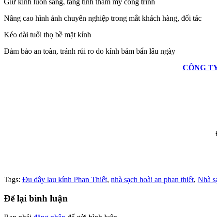
Giữ kính luôn sáng, tăng tính thẩm mỹ công trình
klink panel
Nâng cao hình ảnh chuyên nghiệp trong mắt khách hàng, đối tác
klink panel
Kéo dài tuổi thọ bề mặt kính
klink panel
Đảm bảo an toàn, tránh rủi ro do kính bám bẩn lâu ngày
klink panel
CÔNG TY
klink panel
minati
klink
klink Panel
klink
klink Panel
klink
Tags:
Đu dây lau kính Phan Thiết
,
nhà sạch hoài an phan thiết
,
Nhà s
al oku
Để lại bình luận
klink Panel