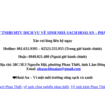
 TNHH MTV DỊCH VỤ VỆ SINH NHÀ SẠCH HOÀI AN – PH
Xin vui lòng liên hệ ngay
Hotline: 081.631.9395 – 02523.555.955 (Trong giờ hành chính)
Hoặc: 0949.021.480 (Ngoài giờ hành chính)
Địa chỉ: 38C/3E3 Nguyễn Hội, phường Phan Thiết, tỉnh Lâm Đồn
Emai:
nhasachhoaian@gmail.com
❤️
Hoài An – Vì một môi trường sống sạch và xanh
ạch Phan Thiết
,
vệ sinh công nghiệp phan thiết
,
Vệ sinh kính Phan Thi