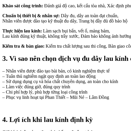
Khảo sát công trình
:
Đánh giá độ cao, kết cấu tòa nhà, Xác định ph
klink panel
Chuẩn bị thiết bị & nhân sự
:
Dây đu, dây an toàn đạt chuẩn,
klink panel
Nhân viên được đào tạo kỹ thuật đu dây, Trang bị đầy đủ đồ bảo hộ
klink panel
Thực hiện lau kính
:
Làm sạch bụi bẩn, vết ố, mảng bám,
Lau kính đúng kỹ thuật, không trầy xước, Đảm bảo không ảnh hưởng 
klink panel
Kiểm tra & bàn giao
:
Kiểm tra chất lượng sau thi công, Bàn giao cô
klink panel
3.
Vì sao nên chọn dịch vụ đu dây lau kính
klink panel
klink panel
– Nhân viên được đào tạo bài bản, có kinh nghiệm thực tế
– Tuân thủ nghiêm ngặt quy định an toàn lao động
klink panel
– Sử dụng dụng cụ và hóa chất chuyên dụng, an toàn cho kính
– Làm việc đúng giờ, đúng quy trình
klink panel
– Chi phí hợp lý, phù hợp từng loại công trình
– Phục vụ linh hoạt tại Phan Thiết – Mũi Né – Lâm Đồng
klink panel
klink panel
klink panel
4.
Lợi ích khi lau kính định kỳ
klink panel