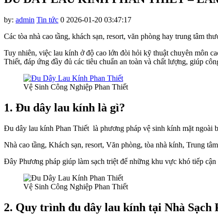
klink panel
klink panel
by:
admin
Tin tức
0
2026-01-20 03:47:17
klink panel
Các tòa nhà cao tầng, khách sạn, resort, văn phòng hay trung tâm thư
klink panel
Tuy nhiên, việc lau kính ở độ cao lớn đòi hỏi kỹ thuật chuyên môn c
Thiết, đáp ứng đầy đủ các tiêu chuẩn an toàn và chất lượng, giúp công
klink panel
klink panel
Vệ Sinh Công Nghiệp Phan Thiết
klink panel
1.
Đu dây lau kính là gì?
klink panel
Đu dây lau kính Phan Thiết là phương pháp vệ sinh kính mặt ngoài bằ
klink panel
Nhà cao tầng, Khách sạn, resort, Văn phòng, tòa nhà kính, Trung t
klink panel
Đây Phương pháp giúp làm sạch triệt để những khu vực khó tiếp cận 
klink panel
klink panel
Vệ Sinh Công Nghiệp Phan Thiết
link satın al
2.
Quy trình đu dây lau kính tại
Nhà Sạch 
klink panel