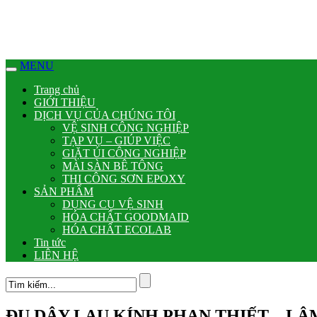
klink panel
klink Panel
MENU
klink panel
Trang chủ
klink panel
GIỚI THIỆU
DỊCH VỤ CỦA CHÚNG TÔI
link paketleri
VỆ SINH CÔNG NGHIỆP
TẠP VỤ – GIÚP VIỆC
klink Panel
GIẶT ỦI CÔNG NGHIỆP
MÀI SÀN BÊ TÔNG
klink
THI CÔNG SƠN EPOXY
SẢN PHẨM
klink
DỤNG CỤ VỆ SINH
HÓA CHẤT GOODMAID
klink
HÓA CHẤT ECOLAB
Tin tức
klink
LIÊN HỆ
klink
klink panel
ĐU DÂY LAU KÍNH PHAN THIẾT – L