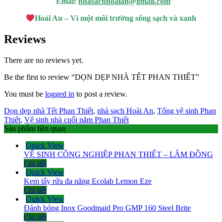
Emai:
nhasachhoaian@gmail.com
lacasino
Hoài An – Vì một môi trường sống sạch và xanh
et
Reviews
t
t
There are no reviews yet.
ya Escort Bayan
Be the first to review “DỌN DẸP NHÀ TẾT PHAN THIẾT”
t
You must be
logged in
to post a review.
et
Dọn dẹp nhà Tết Phan Thiết
,
nhà sạch Hoài An
,
Tổng vệ sinh Phan
Thiết
,
Vệ sinh nhà cuối năm Phan Thiết
yal
Sản phẩm liên quan
t
Quick View
VỆ SINH CÔNG NGHIỆP PHAN THIẾT – LÂM ĐỒNG
t
Chi tiết
Quick View
l
Kem tẩy rửa đa năng Ecolab Lemon Eze
et
Chi tiết
Quick View
Đánh bóng Inox Goodmaid Pro GMP 160 Steel Brite
Chi tiết