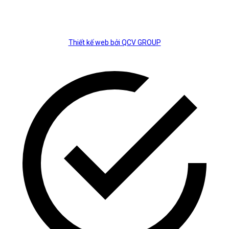
rucu satın al
 giriş
Thiết kế web bởi QCV GROUP
et
om
e bonusu
m giriş