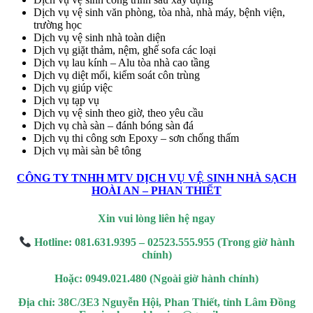
t
Dịch vụ vệ sinh văn phòng, tòa nhà, nhà máy, bệnh viện,
trường học
om
Dịch vụ vệ sinh nhà toàn diện
Dịch vụ giặt thảm, nệm, ghế sofa các loại
ör
Dịch vụ lau kính – Alu tòa nhà cao tầng
Dịch vụ diệt mối, kiểm soát côn trùng
om
Dịch vụ giúp việc
Dịch vụ tạp vụ
pashabet
Dịch vụ vệ sinh theo giờ, theo yêu cầu
Dịch vụ chà sàn – đánh bóng sàn đá
t
Dịch vụ thi công sơn Epoxy – sơn chống thấm
Dịch vụ mài sàn bê tông
nbet
t
CÔNG TY TNHH MTV DỊCH VỤ VỆ SINH NHÀ SẠCH
HOÀI AN – PHAN THIẾT
ya Escort Bayan
Xin vui lòng liên hệ ngay
ing güncel giriş
Hotline: 081.631.9395 – 02523.555.955 (Trong giờ hành
 sorunsuz giriş
chính)
t
Hoặc: 0949.021.480 (Ngoài giờ hành chính)
t
Địa chỉ: 38C/3E3 Nguyễn Hội, Phan Thiết, tỉnh Lâm Đồng