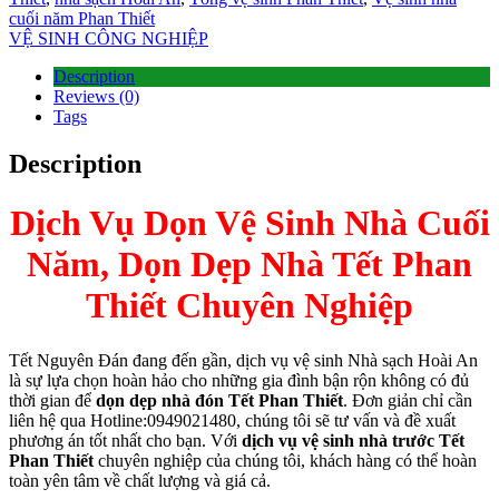
cuối năm Phan Thiết
nk panel
VỆ SINH CÔNG NGHIỆP
nk panel
Description
Reviews (0)
nk panel
Tags
nk panel
Description
nk panel
Dịch Vụ Dọn Vệ Sinh Nhà Cuối
nk panel
Năm, Dọn Dẹp Nhà Tết Phan
nk panel
Thiết Chuyên Nghiệp
nk panel
nk panel
Tết Nguyên Đán đang đến gần, dịch vụ vệ sinh Nhà sạch Hoài An
nk panel
là sự lựa chọn hoàn hảo cho những gia đình bận rộn không có đủ
thời gian để
dọn dẹp nhà đón Tết Phan Thiết
. Đơn giản chỉ cần
nk panel
liên hệ qua Hotline:0949021480, chúng tôi sẽ tư vấn và đề xuất
phương án tốt nhất cho bạn. Với
dịch vụ vệ sinh nhà trước Tết
nk panel
Phan Thiết
chuyên nghiệp của chúng tôi, khách hàng có thể hoàn
toàn yên tâm về chất lượng và giá cả.
nk panel