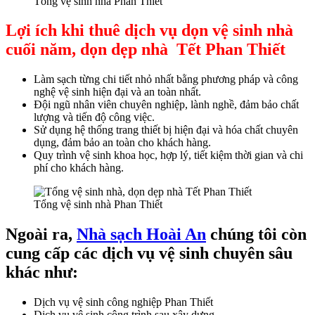
Tổng vệ sinh nhà Phan Thiết
ino
Lợi ích khi thuê dịch vụ dọn vệ sinh nhà
ino
cuối năm,
dọn dẹp
nhà Tết
Phan Thiết
sino
Làm sạch từng chi tiết nhỏ nhất bằng phương pháp và công
dbet
nghệ vệ sinh hiện đại và an toàn nhất.
Đội ngũ nhân viên chuyên nghiệp, lành nghề, đảm bảo chất
ahis
lượng và tiến độ công việc.
Sử dụng hệ thống trang thiết bị hiện đại và hóa chất chuyên
ahis
dụng, đảm bảo an toàn cho khách hàng.
Quy trình vệ sinh khoa học, hợp lý, tiết kiệm thời gian và chi
 sakarya
phí cho khách hàng.
et
Tổng vệ sinh nhà Phan Thiết
 sakarya
m güncel giriş
Ngoài ra,
Nhà sạch Hoài An
chúng tôi còn
cung cấp các dịch vụ vệ sinh chuyên sâu
live
khác như:
bet
bet
Dịch vụ vệ sinh công nghiệp Phan Thiết
Dịch vụ vệ sinh công trình sau xây dựng