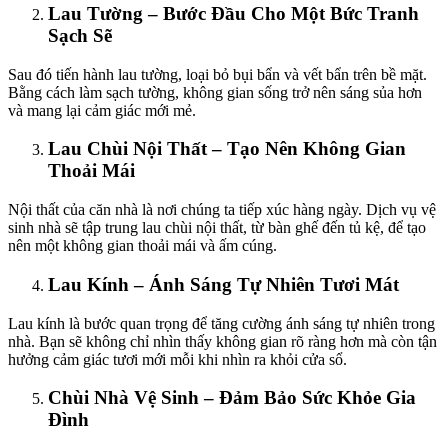
nk panel
Lau Tường – Bước Đầu Cho Một Bức Tranh
Sạch Sẽ
ink
Sau đó tiến hành lau tường, loại bỏ bụi bẩn và vết bẩn trên bề mặt.
ink
Bằng cách làm sạch tường, không gian sống trở nên sáng sủa hơn
và mang lại cảm giác mới mẻ.
acklink
ink
Lau Chùi Nội Thất – Tạo Nên Không Gian
Thoải Mái
nk satın al
Nội thất của căn nhà là nơi chúng ta tiếp xúc hàng ngày. Dịch vụ vệ
nk panel
sinh nhà sẽ tập trung lau chùi nội thất, từ bàn ghế đến tủ kệ, để tạo
nên một không gian thoải mái và ấm cúng.
nk panel
Lau Kính – Ánh Sáng Tự Nhiên Tươi Mát
nk panel
nk panel
Lau kính là bước quan trọng để tăng cường ánh sáng tự nhiên trong
nhà. Bạn sẽ không chỉ nhìn thấy không gian rõ ràng hơn mà còn tận
nk panel
hưởng cảm giác tươi mới mỗi khi nhìn ra khỏi cửa sổ.
nk panel
Chùi Nhà Vệ Sinh – Đảm Bảo Sức Khỏe Gia
Đình
nk panel