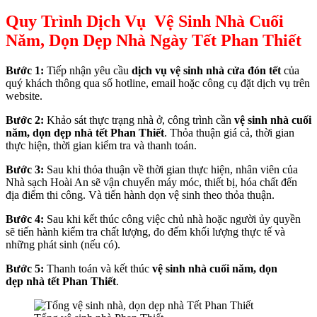
Quy Trình
Dịch Vụ Vệ Sinh Nhà Cuối
ink Panel
Năm, Dọn Dẹp Nhà Ngày Tết Phan Thiết
ink Panel
ink Panel
Bước 1:
Tiếp nhận yêu cầu
dịch vụ vệ sinh nhà cửa đón tết
của
quý khách thông qua số hotline, email hoặc công cụ đặt dịch vụ trên
ink Panel
website.
ink Panel
Bước 2:
Khảo sát thực trạng nhà ở, công trình cần
vệ sinh nhà cuối
năm,
dọn dẹp
nhà
t
ết
Phan Thiết
. Thỏa thuận giá cả, thời gian
ink Panel
thực hiện, thời gian kiểm tra và thanh toán.
ink Panel
Bước 3:
Sau khi thỏa thuận về thời gian thực hiện, nhân viên của
Nhà sạch Hoài An sẽ vận chuyển máy móc, thiết bị, hóa chất đến
ink Panel
địa điểm thi công. Và tiến hành dọn vệ sinh theo thỏa thuận.
ng forum
Bước 4:
Sau khi kết thúc công việc chủ nhà hoặc người ủy quyền
sẽ tiến hành kiểm tra chất lượng, đo đếm khối lượng thực tế và
nk panel
những phát sinh (nếu có).
Bước 5:
Thanh toán và kết thúc
vệ sinh nhà cuối năm,
dọn
dẹp
nhà
t
ết
Phan Thiết
.
 giriş
ino