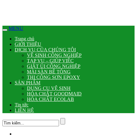
nk panel
ink Panel
MENU
nk panel
Trang chủ
nk panel
GIỚI THIỆU
DỊCH VỤ CỦA CHÚNG TÔI
nk paketleri
VỆ SINH CÔNG NGHIỆP
TẠP VỤ – GIÚP VIỆC
ink Panel
GIẶT ỦI CÔNG NGHIỆP
MÀI SÀN BÊ TÔNG
ink
THI CÔNG SƠN EPOXY
SẢN PHẨM
ink
DỤNG CỤ VỆ SINH
HÓA CHẤT GOODMAID
ink
HÓA CHẤT ECOLAB
Tin tức
ink
LIÊN HỆ
ink
nk panel