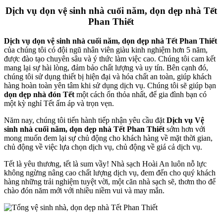
Dịch vụ dọn vệ sinh nhà cuối năm, dọn dẹp nhà Tết
nk panel
Phan Thiết
nk panel
Dịch vụ dọn vệ sinh nhà cuối năm, dọn dẹp nhà Tết Phan Thiết
nk panel
của chúng tôi có đội ngũ nhân viên giàu kinh nghiệm hơn 5 năm,
được đào tạo chuyên sâu và ý thức làm việc cao. Chúng tôi cam kết
nk panel
mang lại sự hài lòng, đảm bảo chất lượng và uy tín. Bên cạnh đó,
chúng tôi sử dụng thiết bị hiện đại và hóa chất an toàn, giúp khách
nk panel
hàng hoàn toàn yên tâm khi sử dụng dịch vụ. Chúng tôi sẽ giúp bạn
dọn dẹp nhà đón Tết
một cách ổn thỏa nhất, để gia đình bạn có
nati
một kỳ nghỉ Tết ấm áp và trọn vẹn.
ink
Năm nay, chúng tôi tiến hành tiếp nhận yêu cầu đặt
D
ịch vụ
V
ệ
ink Panel
sinh nhà cuối năm, dọn dẹp nhà Tết Phan Thiết
sớm hơn với
mong muốn đem lại sự chủ động cho khách hàng về mặt thời gian,
ink
chủ động về việc lựa chọn dịch vụ, chủ động về giá cả dịch vụ.
ink Panel
Tết là yêu thương, tết là sum vầy! Nhà sạch Hoài An luôn nỗ lực
không ngừng nâng cao chất lượng dịch vụ, đem đến cho quý khách
ink
hàng những trải nghiệm tuyệt vời, một căn nhà sạch sẽ, thơm tho để
chào đón năm mới với nhiều niềm vui và may mắn.
 oku
ink Panel