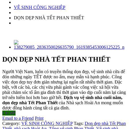
nk panel
VỆ SINH CÔNG NGHIỆP
nk panel
DỌN DẸP NHÀ TẾT PHAN THIẾT
nk panel
nk panel
nk panel
nk panel
DỌN DẸP NHÀ TẾT PHAN THIẾT
nk panel
nk panel
Người Việt Nam, luôn có truyền thống dọn đẹp, vệ sinh nhà cửa để
đón những ngày TẾT được no ấm, may mắn và hạnh phúc. Công
nk panel
việc dọn dẹp tuy đơn giản nhưng lại ngốn rất nhiều thời gian. Đặc
biệt, với các bà, các chị vừa phải gánh vác công việc xã hội vừa
nk panel
phải chăm sóc tổ ấm gia đình thì thời gian vào dịp cuối năm lại càng
trở nên hiếm hoi hơn bao giờ hết.
Dịch vụ vệ sinh nhà cuối năm,
nk panel
dọn dẹp nhà Tết Phan Thiết
của
Nhà sạch Hoài An mong muốn
được đồng hành cùng tất cả gia đình.
nk panel
Chi tiết
nk satın al
Email to a Friend
Print
Category:
VỆ SINH CÔNG NGHIỆP
Tags:
Dọn dẹp nhà Tết Phan
nk panel
Thiết
,
nhà sạch Hoài An
,
Tổng vệ sinh Phan Thiết
,
Vệ sinh nhà