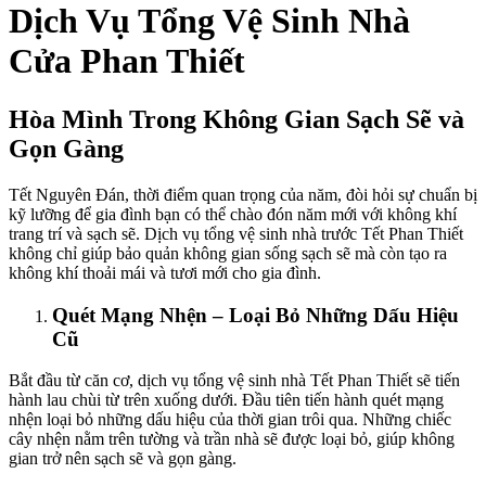
Dịch Vụ Tổng Vệ Sinh Nhà
ink Panel
Cửa Phan Thiết
nk panel
 Oku
Hòa Mình Trong Không Gian Sạch Sẽ và
ink
Gọn Gàng
nk panel
Tết Nguyên Đán, thời điểm quan trọng của năm, đòi hỏi sự chuẩn bị
nk panel
kỹ lưỡng để gia đình bạn có thể chào đón năm mới với không khí
trang trí và sạch sẽ. Dịch vụ tổng vệ sinh nhà trước Tết Phan Thiết
nk panel
không chỉ giúp bảo quản không gian sống sạch sẽ mà còn tạo ra
không khí thoải mái và tươi mới cho gia đình.
nk panel
Quét Mạng Nhện – Loại Bỏ Những Dấu Hiệu
ink
Cũ
ink
Bắt đầu từ căn cơ, dịch vụ tổng vệ sinh nhà Tết Phan Thiết sẽ tiến
ink
hành lau chùi từ trên xuống dưới. Đầu tiên tiến hành quét mạng
nhện loại bỏ những dấu hiệu của thời gian trôi qua. Những chiếc
nk panel
cây nhện nằm trên tường và trần nhà sẽ được loại bỏ, giúp không
gian trở nên sạch sẽ và gọn gàng.
nk panel