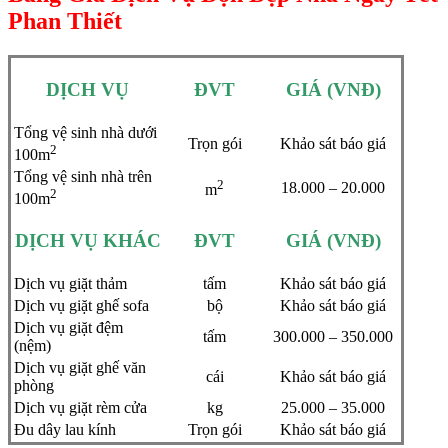
Phan Thiết
nk panel
nk panel
DỊCH VỤ
ĐVT
GIÁ (VNĐ)
nk panel
Tổng vệ sinh nhà dưới
nk panel
Trọn gói
Khảo sát báo giá
2
100m
 Oku
Tổng vệ sinh nhà trên
2
18.000 – 20.000
m
2
100m
nk panel
nk satın al
DỊCH VỤ KHÁC
ĐVT
GIÁ (VNĐ)
ink Panel
Dịch vụ giặt thảm
tấm
Khảo sát báo giá
nk panel
Dịch vụ giặt ghế sofa
bộ
Khảo sát báo giá
Dịch vụ giặt đệm
tấm
300.000 – 350.000
nk satın al
(nệm)
Dịch vụ giặt ghế văn
ink
cái
Khảo sát báo giá
phòng
Dịch vụ giặt rèm cửa
kg
25.000 – 35.000
Đu dây lau kính
Trọn gói
Khảo sát báo giá
ink Panel