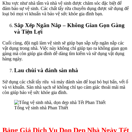
nk panel
Khu vực như nhà tắm và nhà vệ sinh được chăm sóc đặc biệt để
đảm bảo sự vệ sinh. Các chất tẩy rửa chuyên dụng được sử dụng để
nk panel
loại bỏ mọi vi khuẩn và bảo vệ sức khỏe gia đình bạn.
nk panel
Sắp Xếp Ngăn Nắp – Không Gian Gọn Gàng
và Tiện Lợi
nk panel
nk panel
Cuối cùng, đội ngũ làm vệ sinh sẽ giúp bạn sắp xếp ngăn nắp các
vật dụng trong nhà. Việc này không chỉ giúp tạo ra không gian gọn
nk panel
gàng mà còn giúp gia đình dễ dàng tìm kiếm và sử dụng vật dụng
hàng ngày.
nk panel
Lau chùi và đánh sàn nhà
ink
nk panel
Sử dụng các chất tẩy rửa và máy đánh sàn để loại bỏ bụi bẩn, vết ố
và vi khuẩn. Sàn nhà sạch sẽ không chỉ tạo cảm giác thoải mái mà
nk panel
còn giúp bảo vệ sức khỏe gia đình.
nk panel
Tổng vệ sinh nhà Phan Thiết
nk panel
nk panel
Bảng Giá Dịch Vụ Dọn Dẹp Nhà Ngày Tết
nk panel