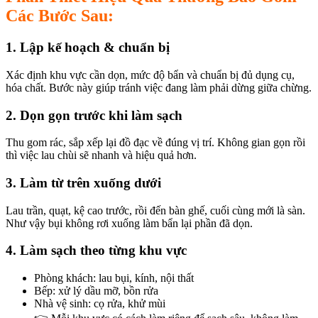
Các Bước Sau:
ink panel
ink panel
1. Lập kế hoạch & chuẩn bị
ink panel
Xác định khu vực cần dọn, mức độ bẩn và chuẩn bị đủ dụng cụ,
hóa chất. Bước này giúp tránh việc đang làm phải dừng giữa chừng.
ink panel
ink panel
2. Dọn gọn trước khi làm sạch
nati
Thu gom rác, sắp xếp lại đồ đạc về đúng vị trí. Không gian gọn rồi
thì việc lau chùi sẽ nhanh và hiệu quả hơn.
ink
3. Làm từ trên xuống dưới
ink Panel
ink
Lau trần, quạt, kệ cao trước, rồi đến bàn ghế, cuối cùng mới là sàn.
Như vậy bụi không rơi xuống làm bẩn lại phần đã dọn.
ink Panel
4. Làm sạch theo từng khu vực
ink
Phòng khách: lau bụi, kính, nội thất
 oku
Bếp: xử lý dầu mỡ, bồn rửa
Nhà vệ sinh: cọ rửa, khử mùi
ink Panel