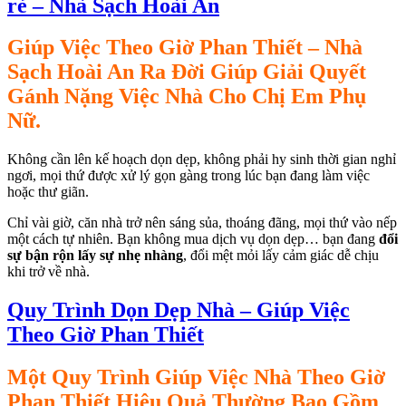
rẻ – Nhà Sạch Hoài An
ink panel
Giúp Việc Theo Giờ Phan Thiết –
Nhà
ink panel
Sạch Hoài An
Ra Đời Giúp Giải Quyết
ink panel
Gánh Nặng Việc Nhà Cho Chị Em Phụ
Nữ.
ink panel
ink panel
Không cần lên kế hoạch dọn dẹp, không phải hy sinh thời gian nghỉ
ngơi, mọi thứ được xử lý gọn gàng trong lúc bạn đang làm việc
ink panel
hoặc thư giãn.
ink panel
Chỉ vài giờ, căn nhà trở nên sáng sủa, thoáng đãng, mọi thứ vào nếp
một cách tự nhiên. Bạn không mua dịch vụ dọn dẹp… bạn đang
đổi
ink panel
sự bận rộn lấy sự nhẹ nhàng
, đổi mệt mỏi lấy cảm giác dễ chịu
khi trở về nhà.
ink panel
ink panel
Quy Trình Dọn Dẹp Nhà – Giúp Việc
Theo Giờ Phan Thiết
ink panel
ink panel
Một Quy Trình Giúp Việc Nhà Theo Giờ
ink panel
Phan Thiết Hiệu Quả Thường Bao Gồm