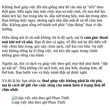
king
Không thuê giúp việc đôi khi giống như để căn nhà tự “trôi” theo
thời gian. Mỗi ngày bận một chút, dọn sơ một chút, rồi mọi thứ âm
o scam
thầm tích lại: bụi trong khe tủ, dầu mỡ trong bếp, mùi ẩm trong nệm.
king
Bạn không thấy ngay, nhưng ngôi nhà dần mất đi sự dễ chịu ban
đầu. Không gian sống trở thành nơi phải “chịu đựng” thay vì tận
king
hưởng.
dbet
Điều đáng nói là cái mất không chỉ là độ sạch, mà là
cảm giác thoải
mái khi trở về nhà
. Bạn đi làm cả ngày, về đến nơi lại đối diện với
king
việc chưa làm xong, góc này chưa sạch, chỗ kia còn bừa. Sự mệt
mỏi không dừng lại ở công việc, mà kéo dài ngay trong chính
ckerz
không gian riêng của mình.
et
Ngược lại, khi có dịch vụ giúp việc theo giờ, mọi thứ như được “đặt
lại trật tự”. Nhà không chỉ sạch hơn, mà nhẹ hơn, thoáng hơn, dễ
urfa konteyner
thở hơn. Bạn bước vào và thấy mình thật sự được nghỉ.
om giriş
Và đó là lúc bạn nhận ra:
thuê giúp việc không phải là chi phí,
mà là cách để giữ cho cuộc sống của mình luôn ở trạng thái dễ
pashabet
chịu nhất.
bom
Giúp việc nhà theo giờ Phan Thiết
me bonusu