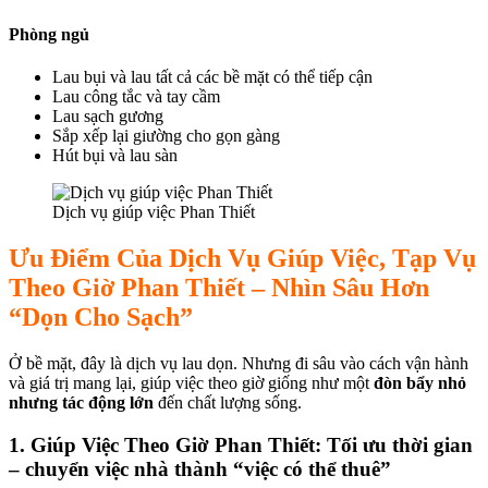
ink panel
Phòng ngủ
ink panel
Lau bụi và lau tất cả các bề mặt có thể tiếp cận
ink panel
Lau công tắc và tay cầm
ink panel
Lau sạch gương
Sắp xếp lại giường cho gọn gàng
ink panel
Hút bụi và lau sàn
ink panel
Dịch vụ giúp việc Phan Thiết
ink panel
Ưu Điểm Của Dịch Vụ Giúp Việc, Tạp Vụ
ink
Theo Giờ Phan Thiết – Nhìn Sâu Hơn
ink panel
“Dọn Cho Sạch”
ink panel
Ở bề mặt, đây là dịch vụ lau dọn. Nhưng đi sâu vào cách vận hành
ink panel
và giá trị mang lại, giúp việc theo giờ giống như một
đòn bẩy nhỏ
nhưng tác động lớn
đến chất lượng sống.
ink panel
1. Giúp Việc Theo Giờ Phan Thiết: Tối ưu thời gian
ink panel
– chuyển việc nhà thành “việc có thể thuê”
ink panel