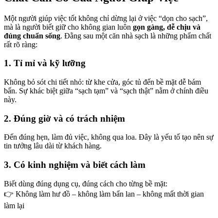
bom
Một người giúp việc tốt không chỉ dừng lại ở việc “dọn cho sạch”,
mà là người biết giữ cho không gian luôn
gọn gàng, dễ chịu và
ino giriş
đúng chuẩn sống
. Đằng sau một căn nhà sạch là những phẩm chất
rất rõ ràng:
O_DEAD_PORN IN TELEGRAM - HACKED SEO BACKLINKS,
1. Tỉ mỉ và kỹ lưỡng
t giriş
Không bỏ sót chi tiết nhỏ: từ khe cửa, góc tủ đến bề mặt dễ bám
bẩn. Sự khác biệt giữa “sạch tạm” và “sạch thật” nằm ở chính điều
này.
l
2. Đúng giờ và có trách nhiệm
Đến đúng hẹn, làm đủ việc, không qua loa. Đây là yếu tố tạo nên sự
tin tưởng lâu dài từ khách hàng.
3. Có kinh nghiệm và biết cách làm
Biết dùng đúng dụng cụ, đúng cách cho từng bề mặt:
👉 Không làm hư đồ – không làm bẩn lan – không mất thời gian
làm lại