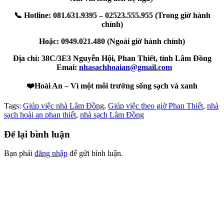
📞
Hotline: 081.631.9395 – 02523.555.955 (Trong giờ hành
chính)
Hoặc: 0949.021.480 (Ngoài giờ hành chính)
Địa chỉ: 38C/3E3 Nguyễn Hội, Phan Thiết, tỉnh Lâm Đồng
Emai:
nhasachhoaian@gmail.com
❤️
Hoài An – Vì một môi trường sống sạch và xanh
Tags:
Giúp việc nhà Lâm Đồng
,
Giúp việc theo giờ Phan Thiết
,
nhà
sạch hoài an phan thiết
,
nhà sạch Lâm Đồng
Để lại bình luận
Bạn phải
đăng nhập
để gửi bình luận.
VỀ CHÚNG TÔI
Công ty TNHH MTV Dịch vụ Vệ sinh Nhà sạch Hoài An –
Phan Thiết
Địa chỉ: 38C/3E3 đường Nguyễn Hội, phường Phan Thiết, tỉnh
Lâm Đồng.