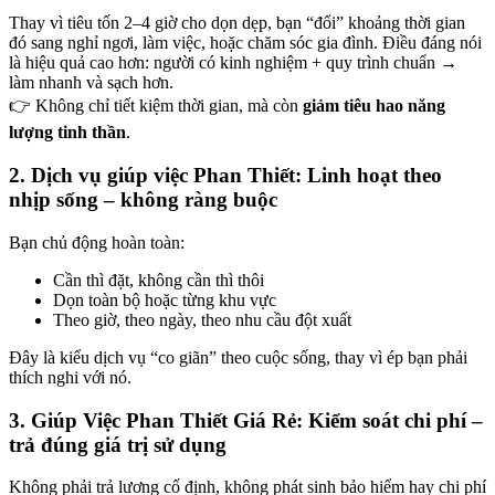
Thay vì tiêu tốn 2–4 giờ cho dọn dẹp, bạn “đổi” khoảng thời gian
ink panel
đó sang nghỉ ngơi, làm việc, hoặc chăm sóc gia đình. Điều đáng nói
là hiệu quả cao hơn: người có kinh nghiệm + quy trình chuẩn →
ink panel
làm nhanh và sạch hơn.
👉 Không chỉ tiết kiệm thời gian, mà còn
giảm tiêu hao năng
ink panel
lượng tinh thần
.
ink panel
2. Dịch vụ giúp việc Phan Thiết: Linh hoạt theo
l Oku
nhịp sống – không ràng buộc
ink panel
Bạn chủ động hoàn toàn:
ink satın al
Cần thì đặt, không cần thì thôi
ink Panel
Dọn toàn bộ hoặc từng khu vực
Theo giờ, theo ngày, theo nhu cầu đột xuất
ink panel
Đây là kiểu dịch vụ “co giãn” theo cuộc sống, thay vì ép bạn phải
ink satın al
thích nghi với nó.
ink
3. Giúp Việc Phan Thiết Giá Rẻ: Kiểm soát chi phí –
trả đúng giá trị sử dụng
y
ink Panel
Không phải trả lương cố định, không phát sinh bảo hiểm hay chi phí