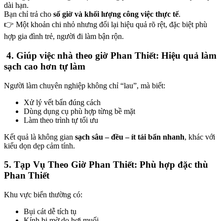
dài hạn.
ink Panel
Bạn chỉ trả cho
số giờ và khối lượng công việc thực tế
.
👉 Một khoản chi nhỏ nhưng đổi lại hiệu quả rõ rệt, đặc biệt phù
ink Panel
hợp gia đình trẻ, người đi làm bận rộn.
ink Panel
4.
Giúp việc nhà theo giờ Phan Thiết:
Hiệu quả làm
ink Panel
sạch cao hơn tự làm
ink Panel
Người làm chuyên nghiệp không chỉ “lau”, mà biết:
ink Panel
Xử lý vết bẩn đúng cách
Dùng dụng cụ phù hợp từng bề mặt
ink Panel
Làm theo trình tự tối ưu
ink Panel
Kết quả là không gian
sạch sâu – đều – ít tái bẩn nhanh
, khác với
kiểu dọn dẹp cảm tính.
ink panel
5. T
ạp Vụ Theo Giờ Phan Thiết:
Phù hợp đặc thù
ino
Phan Thiết
t sakarya
Khu vực biển thường có:
t sakarya
Bụi cát dễ tích tụ
ink panel
Kính bị mờ do hơi muối