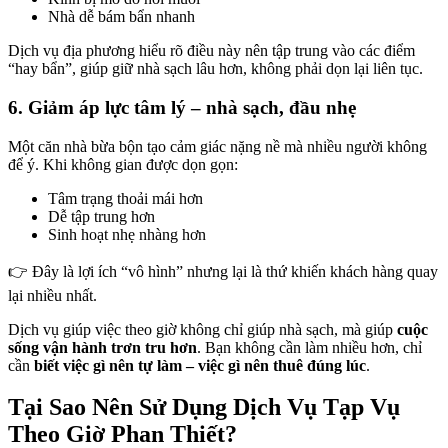
Nhà dễ bám bẩn nhanh
5
Dịch vụ địa phương hiểu rõ điều này nên tập trung vào các điểm
ink panel
“hay bẩn”, giúp giữ nhà sạch lâu hơn, không phải dọn lại liên tục.
ink giriş
6. Giảm áp lực tâm lý – nhà sạch, đầu nhẹ
et
Một căn nhà bừa bộn tạo cảm giác nặng nề mà nhiều người không
et
để ý. Khi không gian được dọn gọn:
et
Tâm trạng thoải mái hơn
Dễ tập trung hơn
bom
Sinh hoạt nhẹ nhàng hơn
om giriş
👉 Đây là lợi ích “vô hình” nhưng lại là thứ khiến khách hàng quay
ahbet
lại nhiều nhất.
bom
Dịch vụ giúp việc theo giờ không chỉ giúp nhà sạch, mà giúp
cuộc
sống vận hành trơn tru hơn
. Bạn không cần làm nhiều hơn, chỉ
bom
cần
biết việc gì nên tự làm – việc gì nên thuê đúng lúc
.
e bonusu veren siteler
Tại Sao Nên Sử Dụng Dịch Vụ Tạp Vụ
me bonusu
Theo Giờ Phan Thiết?