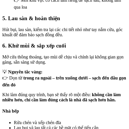
👉 Mỗi khu vực có cách làm riêng để sạch sâu, không làm
ink Panel
qua loa
ink panel
5. Lau sàn & hoàn thiện
l Oku
Hút bụi, lau sàn, kiểm tra lại các chi tiết nhỏ như tay nắm cửa, góc
ink
khuất để đảm bảo sạch đồng đều.
ink panel
6. Khử mùi & sắp xếp cuối
ink panel
Mở cửa thông thoáng, tạo mùi dễ chịu và chỉnh lại không gian gọn
gàng, sẵn sàng sử dụng.
ink panel
💡
Nguyên tắc vàng:
ink panel
👉 Dọn từ
trong ra ngoài – trên xuống dưới – sạch đến đâu gọn
ink
đến đó
ink
Khi làm đúng quy trình, bạn sẽ thấy rõ một điều:
không cần làm
nhiều hơn, chỉ cần làm đúng cách là nhà đã sạch hơn hẳn.
ink
Nhà bếp
ink panel
ink panel
Rửa chén và xếp chén đĩa
Lau bụi và lau tất cả các bề mặt có thể tiếp cận