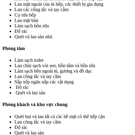
ink panel
Lau mặt ngoài của tủ bếp, các thiết bị gia dụng
Lau các công tắc và tay cầm
ink
Cọ rửa bếp
Lau mặt bàn
ink
Làm sạch bồn rửa
Đổ rác
Hacklink
Quét và lau sàn nhà
ink
Phòng tắm
ink satın al
Làm sạch toilet
ink panel
Lau chùi sạch vòi sen, bồn tắm và bồn rửa
Làm sạch bên ngoài tủ, gương và đồ đạc
ink panel
Lau công tắc và tay cầm
Sắp xếp ngăn nắp các vật dụng
ink panel
Đổ rác
Quét và lau sàn
ink panel
Phòng khách và khu vực chung
ink panel
ink panel
Quét bụi và lau tất cả các bề mặt có thể tiếp cận
Lau công tắc và tay cầm
ink panel
Đổ rác
Quét và lau sàn