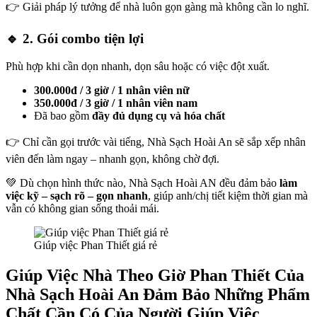
et
👉 Giải pháp lý tưởng để nhà luôn gọn gàng mà không cần lo nghĩ.
om giriş
🔹
2. Gói combo tiện lợi
me bonusu
Phù hợp khi cần dọn nhanh, dọn sâu hoặc có việc đột xuất.
me bonusu
300.000đ / 3 giờ / 1 nhân viên nữ
me bonusu
350.000đ / 3 giờ / 1 nhân viên nam
Đã bao gồm
đầy đủ dụng cụ và hóa chất
e bonusu veren siteler
👉 Chỉ cần gọi trước vài tiếng, Nhà Sạch Hoài An sẽ sắp xếp nhân
youtube mp3 downloader
viên đến làm ngay – nhanh gọn, không chờ đợi.
o
💚 Dù chọn hình thức nào, Nhà Sạch Hoài AN đều đảm bảo
làm
l
việc kỹ – sạch rõ – gọn nhanh
, giúp anh/chị tiết kiệm thời gian mà
vẫn có không gian sống thoải mái.
e bonusu veren siteler
ino
Giúp việc Phan Thiết giá rẻ
et
Giúp Việc Nhà Theo Giờ Phan Thiết Của
ing Forum
Nhà Sạch Hoài An Đảm Bảo Những Phẩm
Chất Cần Có Của Người Giúp Việc
bet