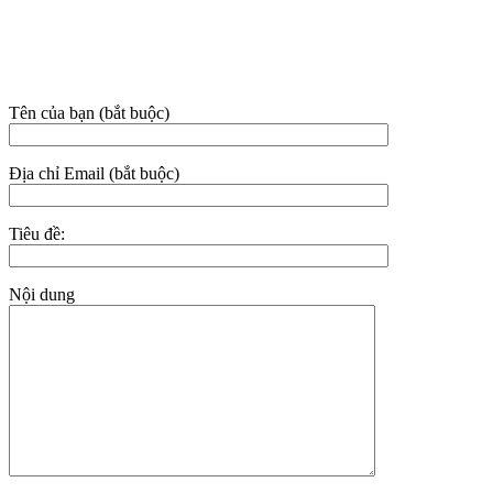
Hotline:
02523.555.955 – 0949.021.480 – 081.631.9395
Email: nhasachhoaian@gmail.com
THÔNG TIN LIÊN HỆ
Tên của bạn (bắt buộc)
Địa chỉ Email (bắt buộc)
Tiêu đề:
Nội dung