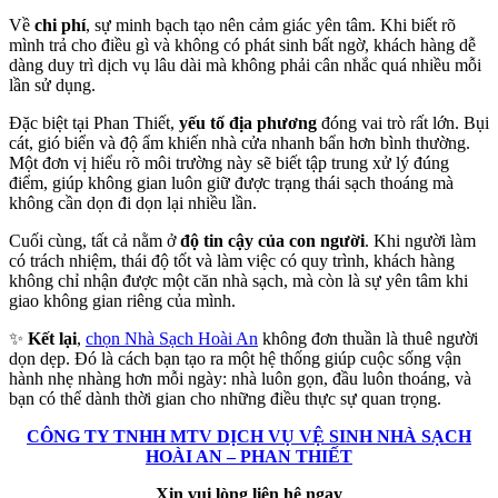
Về
chi phí
, sự minh bạch tạo nên cảm giác yên tâm. Khi biết rõ
mình trả cho điều gì và không có phát sinh bất ngờ, khách hàng dễ
dàng duy trì dịch vụ lâu dài mà không phải cân nhắc quá nhiều mỗi
lần sử dụng.
Đặc biệt tại Phan Thiết,
yếu tố địa phương
đóng vai trò rất lớn. Bụi
cát, gió biển và độ ẩm khiến nhà cửa nhanh bẩn hơn bình thường.
Một đơn vị hiểu rõ môi trường này sẽ biết tập trung xử lý đúng
điểm, giúp không gian luôn giữ được trạng thái sạch thoáng mà
không cần dọn đi dọn lại nhiều lần.
Cuối cùng, tất cả nằm ở
độ tin cậy của con người
. Khi người làm
có trách nhiệm, thái độ tốt và làm việc có quy trình, khách hàng
không chỉ nhận được một căn nhà sạch, mà còn là sự yên tâm khi
giao không gian riêng của mình.
✨
Kết lại
,
chọn Nhà Sạch Hoài An
không đơn thuần là thuê người
dọn dẹp. Đó là cách bạn tạo ra một hệ thống giúp cuộc sống vận
hành nhẹ nhàng hơn mỗi ngày: nhà luôn gọn, đầu luôn thoáng, và
bạn có thể dành thời gian cho những điều thực sự quan trọng.
CÔNG TY TNHH MTV DỊCH VỤ VỆ SINH NHÀ SẠCH
HOÀI AN – PHAN THIẾT
Xin vui lòng liên hệ ngay