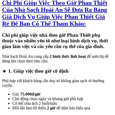
Chi Phí Giúp Việc Theo Giờ Phan Thiết
t güncel giriş
Của Nhà Sạch Hoài An Sẽ Đưa Ra Bảng
e bonusu veren siteler
Giá Dịch Vụ Giúp Việc Phan Thiết Giá
me bonusu
Rẻ Để Bạn Có Thể Tham Khảo:
ino
Chi phí giúp việc nhà theo giờ Phan Thiết phụ
thuộc vào nhiều yếu tố như loại hình dịch vụ, thời
ino
gian làm việc và các yêu cầu cụ thể của gia đình.
t
Nhà Sạch Hoài An cung cấp
2 hình thức linh hoạt
để anh/chị dễ
dàng lựa chọn theo nhu cầu:
llacasino
🔹
1. Giúp việc theo giờ cố định
 giriş
o
Phù hợp với khách hàng cần duy trì không gian sạch sẽ thường
xuyên.
0 sorunsuz giriş
Giá:
75.000đ/giờ
me bonusu
Chủ động chọn ngày và khung giờ phù hợp
Có thể chia lịch 2 buổi/tuần
et
Mỗi lần làm tối thiểu
2 giờ
để đảm bảo hiệu quả