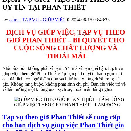
ink panel
UY TÍN TẠI PHAN THIẾT
ink panel
by:
admin
TẠP VỤ - GIÚP VIỆC
0
2024-06-15 03:48:33
ink panel
ink panel
DỊCH VỤ GIÚP VIỆC, TẠP VỤ THEO
GIỜ PHAN THIẾT – BÍ QUYẾT CHO
ink panel
CUỘC SỐNG CHẤT LƯỢNG VÀ
ink panel
THOẢI MÁI
ink panel
Nhà bừa bộn không phải vì bạn lười, mà vì bạn quá bận. Dịch vụ
ink panel
giúp việc theo giờ Phan Thiết giúp bạn giải quyết nhanh gọn: chỉ
cần đặt lịch, có người đến dọn sạch từ trên xuống dưới trong vài
ink panel
giờ. Không ràng buộc, không phát sinh chi phí. Bạn chỉ việc trở về
và tận hưởng một không gian sạch sẽ, thoải mái đúng nghĩa.
ink panel
ink panel
GIÚP VIỆC THEO GIỜ PHAN THIẾT – LÂM ĐỒNG
ink panel
Tạp vụ theo giờ Phan Thiết sẽ cung cấp
ink satın al
cho bạn dịch vụ giúp việc Phan Thiết giá
ink panel