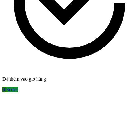
el
ş
Đã thêm vào giỏ hàng
0
Scroll
u veren siteler
su