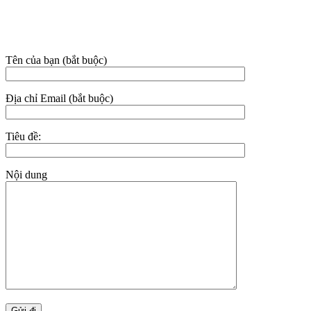
Email: nhasachhoaian@gmail.com
el
THÔNG TIN LIÊN HỆ
el
Tên của bạn (bắt buộc)
el
el
Địa chỉ Email (bắt buộc)
Tiêu đề:
el
n al
Nội dung
el
el
n al
el