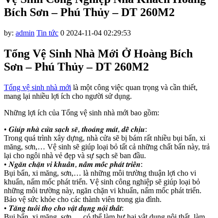
el
Bích Sơn – Phú Thủy – DT 260M2
el
by:
admin
Tin tức
0
2024-11-04 02:29:53
el
el
Tổng Vệ Sinh Nhà Mới Ở Hoàng Bích
Sơn – Phú Thủy – DT 260M2
el
el
Tổng vệ sinh nhà mới
là một công việc quan trọng và cần thiết,
mang lại nhiều lợi ích cho người sử dụng.
el
Những lợi ích của Tổng vệ sinh nhà mới bao gồm:
el
• 𝑮𝒊𝒖́𝒑 𝒏𝒉𝒂̀ 𝒄𝒖̛̉𝒂 𝒔𝒂̣𝒄𝒉 𝒔𝒆̃, 𝒕𝒉𝒐𝒂́𝒏𝒈 𝒎𝒂́𝒕, 𝒅𝒆̂̃ 𝒄𝒉𝒊̣𝒖:
el
Trong quá trình xây dựng, nhà cửa sẽ bị bám rất nhiều bụi bẩn, xi
măng, sơn,… Vệ sinh sẽ giúp loại bỏ tất cả những chất bẩn này, trả
el
lại cho ngôi nhà vẻ đẹp và sự sạch sẽ ban đầu.
• 𝑵𝒈𝒂̆𝒏 𝒄𝒉𝒂̣̆𝒏 𝒗𝒊 𝒌𝒉𝒖𝒂̂̉𝒏, 𝒏𝒂̂́𝒎 𝒎𝒐̂́𝒄 𝒑𝒉𝒂́𝒕 𝒕𝒓𝒊𝒆̂̉𝒏:
el
Bụi bẩn, xi măng, sơn,… là những môi trường thuận lợi cho vi
khuẩn, nấm mốc phát triển. Vệ sinh công nghiệp sẽ giúp loại bỏ
el
những môi trường này, ngăn chặn vi khuẩn, nấm mốc phát triển.
n al
Bảo vệ sức khỏe cho các thành viên trong gia đình.
• 𝑻𝒂̆𝒏𝒈 𝒕𝒖𝒐̂̉𝒊 𝒕𝒉𝒐̣ 𝒄𝒉𝒐 𝒗𝒂̣̂𝒕 𝒅𝒖̣𝒏𝒈 𝒏𝒐̣̂𝒊 𝒕𝒉𝒂̂́𝒕:
el
Bụi bẩn, xi măng, sơn,… có thể làm hư hại vật dụng nội thất, làm