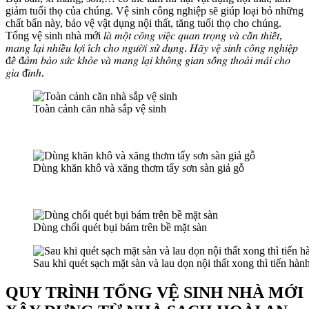
giảm tuổi thọ của chúng. Vệ sinh công nghiệp sẽ giúp loại bỏ những
el
chất bẩn này, bảo vệ vật dụng nội thất, tăng tuổi thọ cho chúng.
Tổng vệ sinh nhà mới 𝑙𝑎̀ 𝑚𝑜̣̂𝑡 𝑐𝑜̂𝑛𝑔 𝑣𝑖𝑒̣̂𝑐 𝑞𝑢𝑎𝑛 𝑡𝑟𝑜̣𝑛𝑔 𝑣𝑎̀ 𝑐𝑎̂̀𝑛 𝑡ℎ𝑖𝑒̂́𝑡,
el
𝑚𝑎𝑛𝑔 𝑙𝑎̣𝑖 𝑛ℎ𝑖𝑒̂̀𝑢 𝑙𝑜̛̣𝑖 𝑖́𝑐ℎ 𝑐ℎ𝑜 𝑛𝑔𝑢̛𝑜̛̀𝑖 𝑠𝑢̛̉ 𝑑𝑢̣𝑛𝑔. 𝐻𝑎̃𝑦 𝑣𝑒̣̂ 𝑠𝑖𝑛ℎ 𝑐𝑜̂𝑛𝑔 𝑛𝑔ℎ𝑖𝑒̣̂𝑝
đ𝑒̂̉ đ𝑎̉𝑚 𝑏𝑎̉𝑜 𝑠𝑢̛́𝑐 𝑘ℎ𝑜̉𝑒 𝑣𝑎̀ 𝑚𝑎𝑛𝑔 𝑙𝑎̣𝑖 𝑘ℎ𝑜̂𝑛𝑔 𝑔𝑖𝑎𝑛 𝑠𝑜̂́𝑛𝑔 𝑡ℎ𝑜𝑎̉𝑖 𝑚𝑎́𝑖 𝑐ℎ𝑜
el
𝑔𝑖𝑎 đ𝑖̀𝑛ℎ.
el
Toàn cảnh căn nhà sắp vệ sinh
el
el
el
Dùng khăn khô và xăng thơm tẩy sơn sàn giả gỗ
el
el
Dùng chổi quét bụi bám trên bề mặt sàn
el
el
Sau khi quét sạch mặt sàn và lau dọn nội thất xong thì tiến hàn
el
QUY TRÌNH TỔNG VỆ SINH NHÀ MỚI
el