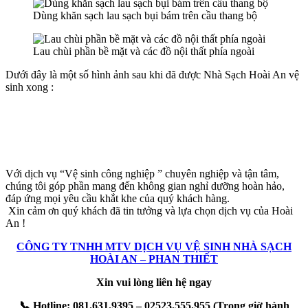
el
Dùng khăn sạch lau sạch bụi bám trên cầu thang bộ
Lau chùi phần bề mặt và các đồ nội thất phía ngoài
Dưới đây là một số hình ảnh sau khi đã được Nhà Sạch Hoài An vệ
k
sinh xong :
n al
el
el
Với dịch vụ “Vệ sinh công nghiệp ” chuyên nghiệp và tận tâm,
chúng tôi góp phần mang đến không gian nghỉ dưỡng hoàn hảo,
el
đáp ứng mọi yêu cầu khắt khe của quý khách hàng.
Xin cảm ơn quý khách đã tin tưởng và lựa chọn dịch vụ của Hoài
el
An !
el
CÔNG TY TNHH MTV DỊCH VỤ VỆ SINH NHÀ SẠCH
HOÀI AN – PHAN THIẾT
el
Xin vui lòng liên hệ ngay
el
📞
Hotline: 081.631.9395 – 02523.555.955 (Trong giờ hành