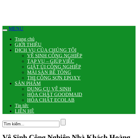
el
el
MENU
el
Trang chủ
el
GIỚI THIỆU
DỊCH VỤ CỦA CHÚNG TÔI
tleri
VỆ SINH CÔNG NGHIỆP
TẠP VỤ – GIÚP VIỆC
el
GIẶT ỦI CÔNG NGHIỆP
MÀI SÀN BÊ TÔNG
THI CÔNG SƠN EPOXY
SẢN PHẨM
DỤNG CỤ VỆ SINH
HÓA CHẤT GOODMAID
HÓA CHẤT ECOLAB
Tin tức
LIÊN HỆ
el
Vệ Sinh Công Nghiệp Nhà Khách Hoàng