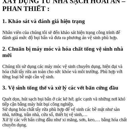
XÂY DỰNG TỪ NHÀ SẠCH HOÀI AN –
el
PHAN THIẾT :
el
1. Khảo sát và đánh giá hiện trạng
el
Nhân viên của chúng tôi sẽ đến khảo sát hiện trạng công trình để
el
đánh giá mức độ bụi bẩn và đưa ra phương án vệ sinh phù hợp.
el
2. Chuẩn bị máy móc và hóa chất tổng vệ sinh nhà
mới
Chúng tôi sử dụng các máy móc vệ sinh chuyên dụng, hiện đại và
hóa chất tẩy rửa an toàn cho sức khỏe và môi trường. Phù hợp với
el
từng loại bề mặt cần vệ sinh.
3. Vệ sinh tổng thể và xử lý các vết bẩn cứng đầu
el
Quét dọn, hút sạch bụi bẩn ở các kẽ hở, góc cạnh và những nơi khó
tiếp cận bằng máy hút bụi công nghiệp.
Sử dụng hóa chất tẩy rửa phù hợp để vệ sinh các bề mặt như sàn
nhà, tường, trần nhà, cửa sổ, thiết bị vệ sinh,…
Xử lý các vết bẩn cứng đầu như xi măng, sơn, keo,… bằng hóa chất
el
chuyên dụng.