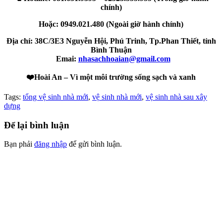
el
chính)
el
Hoặc: 0949.021.480 (Ngoài giờ hành chính)
el
Địa chỉ: 38C/3E3 Nguyễn Hội, Phú Trinh, Tp.Phan Thiết, tỉnh
Bình Thuận
el
Emai:
nhasachhoaian@gmail.com
el
❤️
Hoài An – Vì một môi trường sống sạch và xanh
el
Tags:
tổng vệ sinh nhà mới
,
vệ sinh nhà mới
,
vệ sinh nhà sau xây
el
dựng
Để lại bình luận
el
Bạn phải
đăng nhập
để gửi bình luận.
el
VỀ CHÚNG TÔI
el
Công ty TNHH MTV Dịch vụ Vệ sinh Nhà sạch Hoài An –
el
Phan Thiết
Địa chỉ: 38C/3E3 đường Nguyễn Hội, phường Phan Thiết, tỉnh
el
Lâm Đồng.
Hotline:
02523.555.955 – 0949.021.480 – 081.631.9395
el