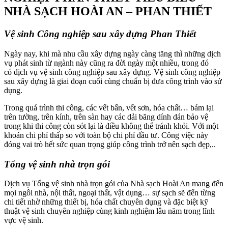
NHÀ SẠCH HOÀI AN – PHAN THIẾT
Vệ sinh Công nghiệp sau xây dựng Phan Thiết
Ngày nay, khi mà nhu cầu xây dựng ngày càng tăng thì những dịch
vụ phát sinh từ ngành này cũng ra đời ngày một nhiều, trong đó
có dịch vụ vệ sinh công nghiệp sau xây dựng. Vệ sinh công nghiệp
sau xây dựng là giai đoạn cuối cùng chuẩn bị đưa công trình vào sử
dụng.
Trong quá trình thi công, các vết bẩn, vết sơn, hóa chất… bám lại
trên tường, trên kính, trên sàn hay các dải băng dính dán bảo vệ
trong khi thi công còn sót lại là điều không thể tránh khỏi. Với một
khoản chi phí thấp so với toàn bộ chi phí đầu tư. Công việc này
đóng vai trò hết sức quan trọng giúp công trình trở nên sạch đẹp,..
Tổng vệ sinh nhà trọn gói
Dịch vụ Tổng vệ sinh nhà trọn gói của Nhà sạch Hoài An mang đến
mọi ngôi nhà, nội thất, ngoại thất, vật dụng… sự sạch sẽ đến từng
chi tiết nhờ những thiết bị, hóa chất chuyên dụng và đặc biệt kỹ
thuật vệ sinh chuyên nghiệp cùng kinh nghiệm lâu năm trong lĩnh
vực vệ sinh.