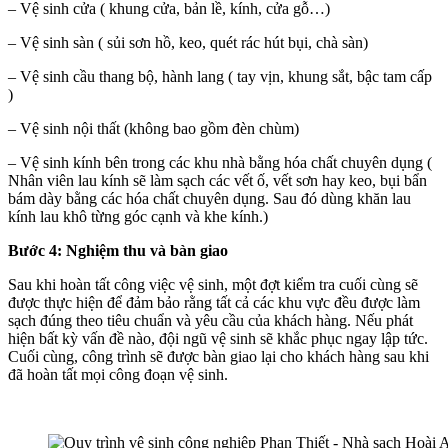
– Vệ sinh cửa ( khung cửa, bản lề, kính, cửa gỗ…)
– Vệ sinh sàn ( sủi sơn hồ, keo, quét rác hút bụi, chà sàn)
– Vệ sinh cầu thang bộ, hành lang ( tay vịn, khung sắt, bậc tam cấp
)
– Vệ sinh nội thất (không bao gồm đèn chùm)
– Vệ sinh kính bên trong các khu nhà bằng hóa chất chuyên dụng (
Nhân viên lau kính sẽ làm sạch các vết ố, vết sơn hay keo, bụi bẩn
bám dày bằng các hóa chất chuyên dụng. Sau đó dùng khăn lau
kính lau khô từng góc cạnh và khe kính.)
Bước 4: Nghiệm thu và bàn giao
Sau khi hoàn tất công việc vệ sinh, một đợt kiểm tra cuối cùng sẽ
được thực hiện để đảm bảo rằng tất cả các khu vực đều được làm
sạch đúng theo tiêu chuẩn và yêu cầu của khách hàng. Nếu phát
hiện bất kỳ vấn đề nào, đội ngũ vệ sinh sẽ khắc phục ngay lập tức.
Cuối cùng, công trình sẽ được bàn giao lại cho khách hàng sau khi
đã hoàn tất mọi công đoạn vệ sinh.