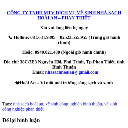
CÔNG TY TNHH MTV DỊCH VỤ VỆ SINH NHÀ SẠCH
HOÀI AN – PHAN THIẾT
Xin vui lòng liên hệ ngay
📞
Hotline: 081.631.9395 – 02523.555.955 (Trong giờ hành
chính)
teler
Hoặc: 0949.021.480 (Ngoài giờ hành chính)
Địa chỉ: 38C/3E3 Nguyễn Hội, Phú Trinh, Tp.Phan Thiết, tỉnh
Bình Thuận
Emai:
nhasachhoaian@gmail.com
❤️
Hoài An – Vì một môi trường sống sạch và xanh
Tags:
nhà sạch hoài an
,
vệ sinh công nghiệp bình thuận
,
vệ sinh
công nghiệp phan thiết
Để lại bình luận