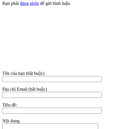
Bạn phải
đăng nhập
để gửi bình luận.
VỀ CHÚNG TÔI
Công ty TNHH MTV Dịch vụ Vệ sinh Nhà sạch Hoài An –
Phan Thiết
Địa chỉ: 38C/3E3 đường Nguyễn Hội, phường Phan Thiết, tỉnh
Lâm Đồng.
Hotline:
02523.555.955 – 0949.021.480 – 081.631.9395
Email: nhasachhoaian@gmail.com
THÔNG TIN LIÊN HỆ
Tên của bạn (bắt buộc)
Địa chỉ Email (bắt buộc)
Tiêu đề:
Nội dung