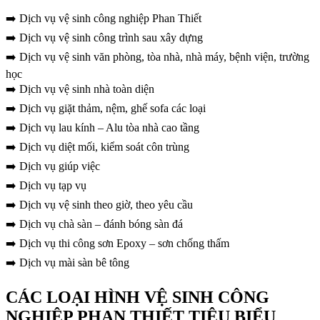
➡️ Dịch vụ vệ sinh công nghiệp Phan Thiết
➡️ Dịch vụ vệ sinh công trình sau xây dựng
➡️ Dịch vụ vệ sinh văn phòng, tòa nhà, nhà máy, bệnh viện, trường
học
➡️ Dịch vụ vệ sinh nhà toàn diện
➡️ Dịch vụ giặt thảm, nệm, ghế sofa các loại
➡️ Dịch vụ lau kính – Alu tòa nhà cao tầng
➡️ Dịch vụ diệt mối, kiểm soát côn trùng
➡️ Dịch vụ giúp việc
➡️ Dịch vụ tạp vụ
➡️ Dịch vụ vệ sinh theo giờ, theo yêu cầu
➡️ Dịch vụ chà sàn – đánh bóng sàn đá
➡️ Dịch vụ thi công sơn Epoxy – sơn chống thấm
➡️ Dịch vụ mài sàn bê tông
CÁC LOẠI HÌNH VỆ SINH CÔNG
NGHIỆP PHAN THIẾT TIÊU BIỂU