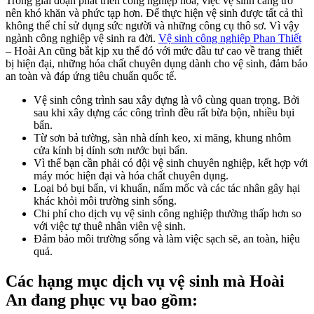
Trong giai đoạn phát triễn công nghiệp hóa, việc vệ sinh càng trở
nên khó khăn và phức tạp hơn. Để thực hiện vệ sinh được tất cả thì
không thể chỉ sử dụng sức người và những công cụ thô sơ. Vì vậy
ngành công nghiệp vệ sinh ra đời.
Vệ sinh công nghiệp Phan Thiết
– Hoài An cũng bắt kịp xu thế đó với mức đầu tư cao về trang thiết
bị hiện đại, những hóa chất chuyên dụng dành cho vệ sinh, đảm bảo
an toàn và đáp ứng tiêu chuẩn quốc tế.
Vệ sinh công trình sau xây dựng là vô cùng quan trọng. Bởi
sau khi xây dựng các công trình đều rất bừa bộn, nhiều bụi
bẩn.
Từ sơn bả tường, sàn nhà dính keo, xi măng, khung nhôm
cửa kính bị dính sơn nước bụi bẩn.
Vì thế bạn cần phải có đội vệ sinh chuyên nghiệp, kết hợp với
máy móc hiện đại và hóa chất chuyên dụng.
Loại bỏ bụi bẩn, vi khuẩn, nấm mốc và các tác nhân gây hại
khác khỏi môi trường sinh sống.
Chi phí cho dịch vụ vệ sinh công nghiệp thường thấp hơn so
với việc tự thuê nhân viên vệ sinh.
Đảm bảo môi trường sống và làm việc sạch sẽ, an toàn, hiệu
quả.
Các hạng mục dịch vụ vệ sinh mà Hoài
An đang phục vụ bao gồm: