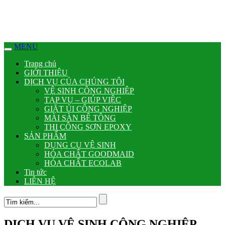
MENU
Trang chủ
GIỚI THIỆU
DỊCH VỤ CỦA CHÚNG TÔI
VỆ SINH CÔNG NGHIỆP
TẠP VỤ – GIÚP VIỆC
GIẶT ỦI CÔNG NGHIỆP
MÀI SÀN BÊ TÔNG
THI CÔNG SƠN EPOXY
SẢN PHẨM
DỤNG CỤ VỆ SINH
HÓA CHẤT GOODMAID
HÓA CHẤT ECOLAB
Tin tức
LIÊN HỆ
DỊCH VỤ VỆ SINH CÔNG NGHIỆP