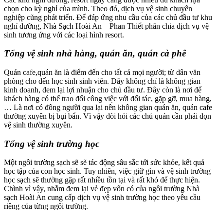
chọn cho kỳ nghỉ của mình. Theo đó, dịch vụ vệ sinh chuyên
nghiệp cũng phát triển. Để đáp ứng nhu cầu của các chủ đầu tư khu
nghỉ dưỡng, Nhà Sạch Hoài An – Phan Thiết phân chia dịch vụ vệ
sinh tương ứng với các loại hình resort.
Tổng vệ sinh nhà hàng, quán ăn, quán cà phê
Quán cafe,quán ăn là điểm đến cho tất cả mọi người; từ dân văn
phòng cho đến học sinh sinh viên. Đây không chỉ là không gian
kinh doanh, đem lại lợi nhuận cho chủ đầu tư. Đây còn là nơi để
khách hàng có thể trao đổi công việc với đối tác, gặp gỡ, mua hàng,
… Là nơi có đông người qua lại nên không gian quán ăn, quán cafe
thường xuyên bị bụi bẩn. Vì vậy đòi hỏi các chủ quán cần phải dọn
vệ sinh thường xuyên.
Tổng vệ sinh trường học
Một ngôi trường sạch sẽ sẽ tác động sâu sắc tới sức khỏe, kết quả
học tập của con học sinh. Tuy nhiên, việc giữ gìn và vệ sinh trường
học sạch sẽ thường gặp rất nhiều tồn tại và rất khó để thực hiện.
Chình vì vậy, nhằm đem lại vẻ đẹp vốn có của ngôi trường Nhà
sạch Hoài An cung cấp dịch vụ vệ sinh trường học theo yêu cầu
riêng của từng ngôi trường.