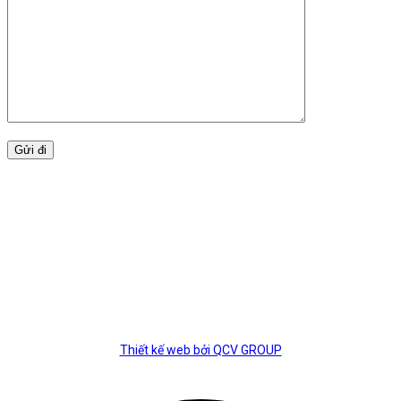
teler
BẢN ĐỒ
Thiết kế web bởi QCV GROUP