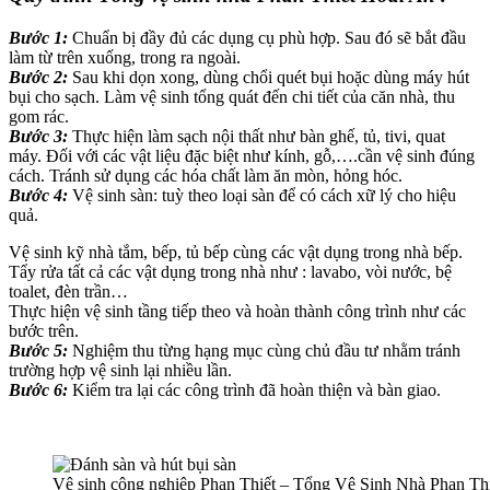
Bước 1:
Chuẩn bị đầy đủ các dụng cụ phù hợp. Sau đó sẽ bắt đầu
làm từ trên xuống, trong ra ngoài.
Bước 2:
Sau khi dọn xong, dùng chổi quét bụi hoặc dùng máy hút
bụi cho sạch. Làm vệ sinh tổng quát đến chi tiết của căn nhà, thu
gom rác.
Bước 3:
Thực hiện làm sạch nội thất như bàn ghế, tủ, tivi, quat
máy. Đối với các vật liệu đặc biệt như kính, gỗ,….cần vệ sinh đúng
cách. Tránh sử dụng các hóa chất làm ăn mòn, hỏng hóc.
Bước 4:
Vệ sinh sàn: tuỳ theo loại sàn để có cách xữ lý cho hiệu
quả.
Vệ sinh kỹ nhà tắm, bếp, tủ bếp cùng các vật dụng trong nhà bếp.
Tẩy rửa tất cả các vật dụng trong nhà như : lavabo, vòi nước, bệ
toalet, đèn trần…
Thực hiện vệ sinh tầng tiếp theo và hoàn thành công trình như các
bước trên.
Bước 5:
Nghiệm thu từng hạng mục cùng chủ đầu tư nhằm tránh
trường hợp vệ sinh lại nhiều lần.
Bước 6:
Kiểm tra lại các công trình đã hoàn thiện và bàn giao.
Vệ sinh công nghiệp Phan Thiết – Tổng Vệ Sinh Nhà Phan Th