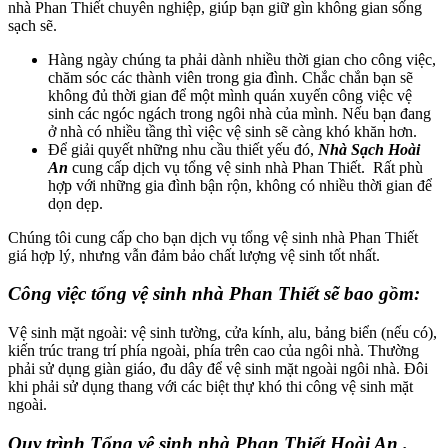
nhà Phan Thiết chuyên nghiệp, giúp bạn giữ gìn không gian sống
sạch sẽ.
Hàng ngày chúng ta phải dành nhiều thời gian cho công việc,
chăm sóc các thành viên trong gia đình. Chắc chắn bạn sẽ
không đủ thời gian để một mình quán xuyến công việc vệ
sinh các ngóc ngách trong ngôi nhà của mình. Nếu bạn đang
ở nhà có nhiều tầng thì việc vệ sinh sẽ càng khó khăn hơn.
Để giải quyết những nhu cầu thiết yếu đó,
Nhà Sạch Hoài
An
cung cấp dịch vụ tổng vệ sinh nhà Phan Thiết. Rất phù
hợp với những gia đình bận rộn, không có nhiều thời gian để
dọn dẹp.
Chúng tôi cung cấp cho bạn dịch vụ tổng vệ sinh nhà Phan Thiết
giá hợp lý, nhưng vẫn đảm bảo chất lượng vệ sinh tốt nhất.
Công việc tổng vệ sinh nhà Phan Thiết sẽ bao gồm:
Vệ sinh mặt ngoài: vệ sinh tường, cửa kính, alu, bảng biển (nếu có),
kiến trúc trang trí phía ngoài, phía trên cao của ngôi nhà. Thường
phải sử dụng giàn giáo, đu dây để vệ sinh mặt ngoài ngôi nhà. Đôi
khi phải sử dụng thang với các biệt thự khó thi công vệ sinh mặt
ngoài.
Quy trình Tổng vệ sinh nhà Phan Thiết
Hoài An
.