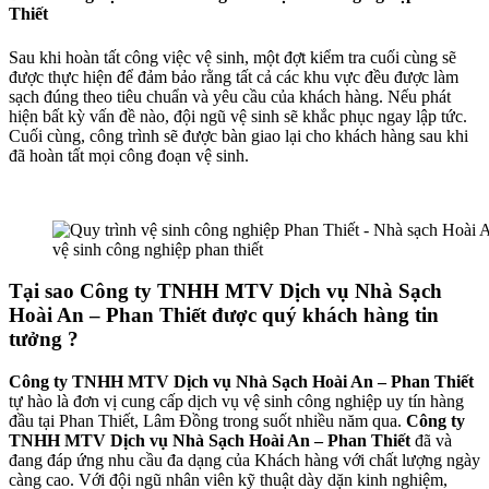
bet
Thiết
bahis
Sau khi hoàn tất công việc vệ sinh, một đợt kiểm tra cuối cùng sẽ
được thực hiện để đảm bảo rằng tất cả các khu vực đều được làm
bahis giriş
sạch đúng theo tiêu chuẩn và yêu cầu của khách hàng. Nếu phát
şahbet
hiện bất kỳ vấn đề nào, đội ngũ vệ sinh sẽ khắc phục ngay lập tức.
Cuối cùng, công trình sẽ được bàn giao lại cho khách hàng sau khi
ibom
đã hoàn tất mọi công đoạn vệ sinh.
ibom
in
vệ sinh công nghiệp phan thiết
eme bonusu
Tại sao Công ty TNHH MTV Dịch vụ Nhà Sạch
tking
Hoài An – Phan Thiết được quý khách hàng tin
tking
tưởng ?
tking
Công ty TNHH MTV Dịch vụ Nhà Sạch Hoài An – Phan Thiết
tự hào là đơn vị cung cấp dịch vụ vệ sinh công nghiệp uy tín hàng
tking
đầu tại Phan Thiết, Lâm Đồng trong suốt nhiều năm qua.
Công ty
TNHH MTV Dịch vụ Nhà Sạch Hoài An – Phan Thiết
đã và
idbet
đang đáp ứng nhu cầu đa dạng của Khách hàng với chất lượng ngày
càng cao. Với đội ngũ nhân viên kỹ thuật dày dặn kinh nghiệm,
tking