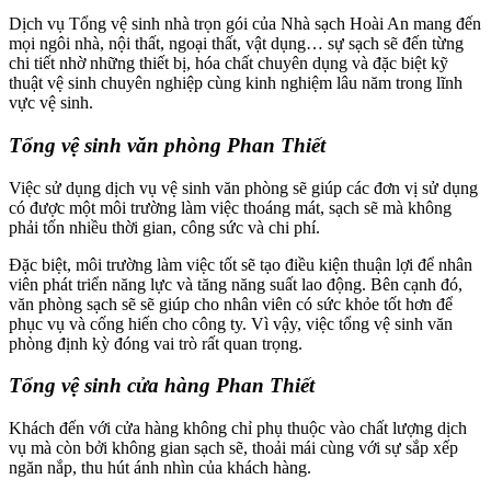
Dịch vụ Tổng vệ sinh nhà trọn gói của Nhà sạch Hoài An mang đến
link panel
mọi ngôi nhà, nội thất, ngoại thất, vật dụng… sự sạch sẽ đến từng
chi tiết nhờ những thiết bị, hóa chất chuyên dụng và đặc biệt kỹ
link panel
thuật vệ sinh chuyên nghiệp cùng kinh nghiệm lâu năm trong lĩnh
vực vệ sinh.
link panel
Tổng vệ sinh văn phòng
Phan Thiết
link panel
al Oku
Việc sử dụng dịch vụ vệ sinh văn phòng sẽ giúp các đơn vị sử dụng
có được một môi trường làm việc thoáng mát, sạch sẽ mà không
link panel
phải tốn nhiều thời gian, công sức và chi phí.
link satın al
Đặc biệt, môi trường làm việc tốt sẽ tạo điều kiện thuận lợi để nhân
viên phát triển năng lực và tăng năng suất lao động. Bên cạnh đó,
link Panel
văn phòng sạch sẽ sẽ giúp cho nhân viên có sức khỏe tốt hơn để
phục vụ và cống hiến cho công ty. Vì vậy, việc tổng vệ sinh văn
link panel
phòng định kỳ đóng vai trò rất quan trọng.
link satın al
Tổng vệ sinh cửa hàng
Phan Thiết
link
Khách đến với cửa hàng không chỉ phụ thuộc vào chất lượng dịch
dy
vụ mà còn bởi không gian sạch sẽ, thoải mái cùng với sự sắp xếp
ngăn nắp, thu hút ánh nhìn của khách hàng.
link Panel