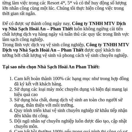
từng làm việc trong các Resort 4*, 5* và có thể huy động số lượng
lớn nhân công cùng một lúc. Chúng tôi thực hiện công việc trong
ackerz
thời gian rất ngắn.
ganbet
Để có được sự thành công ngày nay,
Công ty TNHH MTV Dịch
vụ Nhà Sạch Hoài An – Phan Thiết
luôn không ngừng cải tiến
turucu satın al
chất lượng dịch vụ hàng ngày và tuân thủ các quy tắc trong lĩnh vực
bet güncel giriş
làm sạch công nghiệp.
Trong lĩnh vực dịch vụ vệ sinh công nghiệp,
Công ty TNHH MTV
lbet
Dịch vụ Nhà Sạch Hoài An – Phan Thiết
được quý khách tin
tưởng bởi chất lượng vệ sinh và phong cách vệ sinh chuyên nghiệp.
ibom
Tại sao nên chọn Nhà Sạch Hoài An Phan Thiết:
eme bonusu
Cam kết hoàn thành 100% các hạng mục như trong hợp đồng
bom güncel giriş
đã ký kết với khách hàng.
Sử dụng các loại máy móc chuyên dụng và hiện đại mang lại
eme bonusu
hiệu quả cao
eme bonusu
Sử dụng hóa chất, dung dịch vệ sinh an toàn cho người sử
dụng, thân thiện với môi trường.
sino
Quy trình triển khai vệ sinh chuyên nghiệp từ khâu tiếp nhận
đến khâu thi công.
t
Đội ngũ nhân sự chuyên nghiệp luôn được đào tạo, cập nhật
chuyên môn.
sino
Cam kết bồi thường 100% nếu trong quá trình thi công có sự