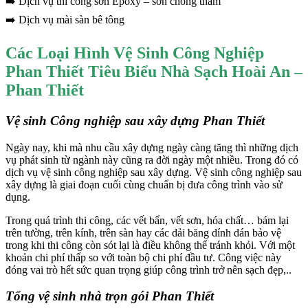
➡️ Dịch vụ thi công sơn Epoxy – sơn chống thấm
link panel
➡️ Dịch vụ mài sàn bê tông
link panel
link panel
Các Loại Hình Vệ Sinh Công Nghiệp
Phan Thiết Tiêu Biểu Nhà Sạch Hoài An –
link panel
Phan Thiết
link panel
Vệ sinh Công nghiệp sau xây dựng Phan Thiết
link panel
link panel
Ngày nay, khi mà nhu cầu xây dựng ngày càng tăng thì những dịch
vụ phát sinh từ ngành này cũng ra đời ngày một nhiều. Trong đó có
link
dịch vụ vệ sinh công nghiệp sau xây dựng. Vệ sinh công nghiệp sau
xây dựng là giai đoạn cuối cùng chuẩn bị đưa công trình vào sử
link panel
dụng.
link panel
Trong quá trình thi công, các vết bẩn, vết sơn, hóa chất… bám lại
trên tường, trên kính, trên sàn hay các dải băng dính dán bảo vệ
link panel
trong khi thi công còn sót lại là điều không thể tránh khỏi. Với một
khoản chi phí thấp so với toàn bộ chi phí đầu tư. Công việc này
link panel
đóng vai trò hết sức quan trọng giúp công trình trở nên sạch đẹp,..
link panel
Tổng vệ sinh nhà trọn gói
Phan Thiết
link panel