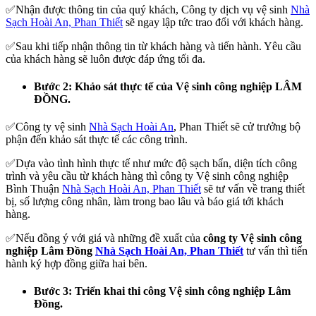
✅Nhận được thông tin của quý khách, Công ty dịch vụ vệ sinh
Nhà
Sạch Hoài An, Phan Thiết
sẽ ngay lập tức trao đổi với khách hàng.
✅Sau khi tiếp nhận thông tin từ khách hàng và tiến hành. Yêu cầu
của khách hàng sẽ luôn được đáp ứng tối đa.
Bước 2: Khảo sát thực tế của Vệ sinh công nghiệp LÂM
ĐỒNG.
✅Công ty vệ sinh
Nhà Sạch Hoài An
, Phan Thiết sẽ cử trưởng bộ
phận đến khảo sát thực tế các công trình.
✅Dựa vào tình hình thực tế như mức độ sạch bẩn, diện tích công
trình và yêu cầu từ khách hàng thì công ty Vệ sinh công nghiệp
Bình Thuận
Nhà Sạch Hoài An, Phan Thiết
sẽ tư vấn về trang thiết
bị, số lượng công nhân, làm trong bao lâu và báo giá tới khách
hàng.
✅Nếu đồng ý với giá và những đề xuất của
công ty Vệ sinh công
nghiệp Lâm Đồng
Nhà Sạch Hoài An, Phan Thiết
tư vấn thì tiến
hành ký hợp đồng giữa hai bên.
Bước 3: Triển khai thi công Vệ sinh công nghiệp Lâm
Đồng.