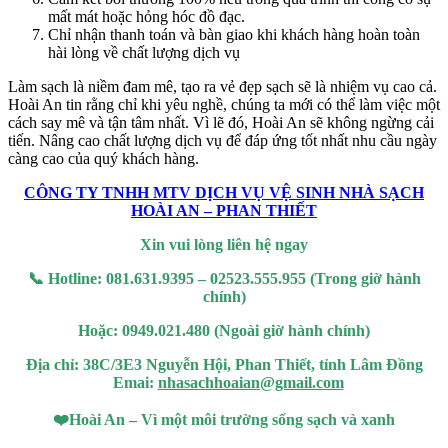
mất mát hoặc hỏng hóc đồ đạc.
ycasino
Chỉ nhận thanh toán và bàn giao khi khách hàng hoàn toàn
hài lòng về chất lượng dịch vụ
sbet
Làm sạch là niềm đam mê, tạo ra vẻ đẹp sạch sẽ là nhiệm vụ cao cả.
ganbet giriş
Hoài An tin rằng chỉ khi yêu nghề, chúng ta mới có thể làm việc một
cách say mê và tận tâm nhất. Vì lẽ đó, Hoài An sẽ không ngừng cải
ganbet
tiến. Nâng cao chất lượng dịch vụ để đáp ứng tốt nhất nhu cầu ngày
càng cao của quý khách hàng.
dpashabet güncel giriş
CÔNG TY TNHH MTV DỊCH VỤ VỆ SINH NHÀ SẠCH
bet
HOÀI AN – PHAN THIẾT
ibom
Xin vui lòng liên hệ ngay
bet
📞
Hotline: 081.631.9395 – 02523.555.955 (Trong giờ hành
chính)
bom giriş
Hoặc: 0949.021.480 (Ngoài giờ hành chính)
Địa chỉ: 38C/3E3 Nguyễn Hội, Phan Thiết, tỉnh Lâm Đồng
Emai:
nhasachhoaian@gmail.com
❤️
Hoài An – Vì một môi trường sống sạch và xanh