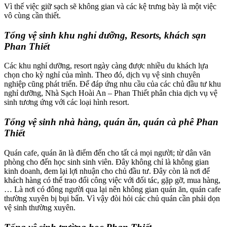
Vì thế việc giữ sạch sẽ không gian và các kệ trưng bày là một việc
link Panel
vô cùng cần thiết.
link Panel
Tổng vệ sinh khu nghỉ dưỡng, Resorts, khách sạn
Phan Thiết
link Panel
link Panel
Các khu nghỉ dưỡng, resort ngày càng được nhiều du khách lựa
chọn cho kỳ nghỉ của mình. Theo đó, dịch vụ vệ sinh chuyên
link Panel
nghiệp cũng phát triển. Để đáp ứng nhu cầu của các chủ đầu tư khu
nghỉ dưỡng, Nhà Sạch Hoài An – Phan Thiết phân chia dịch vụ vệ
link Panel
sinh tương ứng với các loại hình resort.
link Panel
Tổng vệ sinh nhà hàng, quán ăn, quán cà phê
Phan
Thiết
link Panel
ing forum
Quán cafe, quán ăn là điểm đến cho tất cả mọi người; từ dân văn
phòng cho đến học sinh sinh viên. Đây không chỉ là không gian
link panel
kinh doanh, đem lại lợi nhuận cho chủ đầu tư. Đây còn là nơi để
khách hàng có thể trao đổi công việc với đối tác, gặp gỡ, mua hàng,
sino
… Là nơi có đông người qua lại nên không gian quán ăn, quán cafe
thường xuyên bị bụi bẩn. Vì vậy đòi hỏi các chủ quán cần phải dọn
rt sakarya
vệ sinh thường xuyên.
rt sakarya