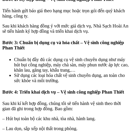
bet
Tiến hành gửi báo giá theo hạng mục hoặc trọn gói đến quý khách
bet
hàng, công ty.
bet
Sau khi khách hàng đồng ý với mức giá dịch vụ, Nhà Sạch Hoài An
sẽ tiến hành ký hợp đồng và triển khai dịch vụ.
abet
Bước 3:
Chuẩn bị dụng cụ và hóa chất
– Vệ sinh công nghiệp
et giriş
Phan Thiết
bet güncel giriş
Chuẩn bị đầy đủ các dụng cụ vệ sinh chuyên dụng như máy
rt Antalya
hút bụi công nghiệp, máy chà sàn, máy phun nước áp lực cao,
khăn lau, găng tay, khẩu trang,…
bet
Sử dụng các loại hóa chất vệ sinh chuyên dụng, an toàn cho
sức khỏe và môi trường.
bet
Bước 4: Triển khai dịch vụ
– Vệ sinh công nghiệp Phan Thiết
royal
Sau khi kí kết hợp đồng, chúng tôi sẽ tiến hành vệ sinh theo thời
lot
gian đã ghi trong hợp đồng. Bao gồm:
lot
– Hút bụi toàn bộ các khu nhà, tòa nhà, hành lang.
lot
– Lau dọn, sắp xếp nội thất trong phòng.