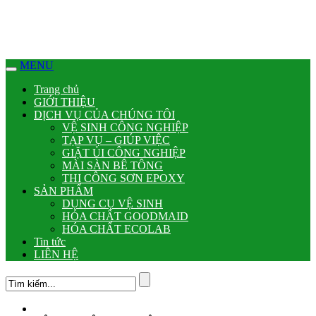
link panel
link Panel
MENU
link panel
Trang chủ
link panel
GIỚI THIỆU
DỊCH VỤ CỦA CHÚNG TÔI
link paketleri
VỆ SINH CÔNG NGHIỆP
TẠP VỤ – GIÚP VIỆC
link Panel
GIẶT ỦI CÔNG NGHIỆP
MÀI SÀN BÊ TÔNG
link
THI CÔNG SƠN EPOXY
SẢN PHẨM
link
DỤNG CỤ VỆ SINH
HÓA CHẤT GOODMAID
link
HÓA CHẤT ECOLAB
Tin tức
link
LIÊN HỆ
link
link panel