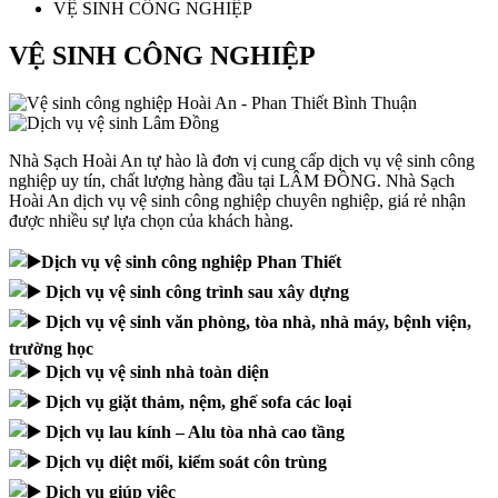
link panel
VỆ SINH CÔNG NGHIỆP
link panel
VỆ SINH CÔNG NGHIỆP
link panel
link panel
link panel
Nhà Sạch Hoài An tự hào là đơn vị cung cấp dịch vụ vệ sinh công
nghiệp uy tín, chất lượng hàng đầu tại LÂM ĐỒNG. Nhà Sạch
link panel
Hoài An dịch vụ vệ sinh công nghiệp chuyên nghiệp, giá rẻ nhận
được nhiều sự lựa chọn của khách hàng.
link panel
Dịch vụ vệ sinh công nghiệp Phan Thiết
link panel
Dịch vụ vệ sinh công trình sau xây dựng
link panel
Dịch vụ vệ sinh văn phòng, tòa nhà, nhà máy, bệnh viện,
link panel
trường học
Dịch vụ vệ sinh nhà toàn diện
link panel
Dịch vụ giặt thảm, nệm, ghế sofa các loại
link panel
Dịch vụ lau kính – Alu tòa nhà cao tầng
link satın al
Dịch vụ diệt mối, kiểm soát côn trùng
Dịch vụ giúp việc
link panel