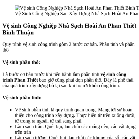
Vệ Sinh Công Nghiệp Sau Xây Dựng Nhà Sạch Hoài An Pha
Vệ sinh Công Nghiệp Nhà Sạch Hoài An Phan Thiết
Bình Thuận
Quy trình vệ sinh công trình gồm 2 bước cơ bản. Phần tinh và phần
thô
Vệ sinh phần thô:
Là bước cơ bản trước khi tiến hành làm phần tinh
vệ sinh công
trình
Phan Thiết
bao giờ cũng phải dọn phần thô. Đây là phế thải
của quá trình xây dựng bỏ lại sau khi họ rời khỏi công trình.
Vệ sinh phần tinh:
Vệ sinh phần tinh là quy trình quan trọng. Mang tới sự hoàn
thiện cho công trình xây dựng. Thực hiện từ trên xuống dưới,
từ trong ra ngoài, từ trái sang phải.
Làm sạch trần. Quét bụi, lau chùi các máng đèn, các vật dụng
trên trần
Làm sạch tường. Quét bụi, lau chùi các khung của sổ, các vật