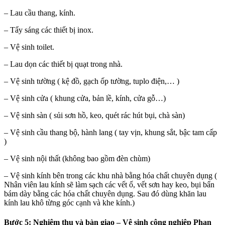
lot
– Lau cầu thang, kính.
bahis
– Tẩy sáng các thiết bị inox.
ganbet güncel giriş
– Vệ sinh toilet.
ellacasino
– Lau dọn các thiết bị quạt trong nhà.
tking
– Vệ sinh tường ( kệ đồ, gạch ốp tường, tuplo điện,… )
tbet
– Vệ sinh cửa ( khung cửa, bản lề, kính, cửa gỗ…)
link panel
– Vệ sinh sàn ( sủi sơn hồ, keo, quét rác hút bụi, chà sàn)
55
– Vệ sinh cầu thang bộ, hành lang ( tay vịn, khung sắt, bậc tam cấp
link panel
)
link giriş
– Vệ sinh nội thất (không bao gồm đèn chùm)
dbet
– Vệ sinh kính bên trong các khu nhà bằng hóa chất chuyên dụng (
Nhân viên lau kính sẽ làm sạch các vết ố, vết sơn hay keo, bụi bẩn
bet
bám dày bằng các hóa chất chuyên dụng. Sau đó dùng khăn lau
kính lau khô từng góc cạnh và khe kính.)
bet
Bước 5: Nghiệm thu và bàn giao
– Vệ sinh công nghiệp Phan