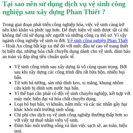
Tại sao nên sử dụng dịch vụ vệ sinh công
link Panel
nghiệp sau xây dựng Phan Thiết ?
link panel
Trong giai đoạn phát triển công nghiệp hóa, việc vệ sinh càng trở
al Oku
nên khó khăn và phức tạp hơn. Để thực hiện vệ sinh được tất cả thì
link
không thể chỉ sử dụng sức người và những công cụ thô sơ. Vì vậy
ngành công nghiệp vệ sinh ra đời.
Vệ sinh công nghiệp Phan Thiết
link panel
– Hoài An cũng bắt kịp xu thế đó với mức đầu tư cao về trang thiết
bị hiện đại, những hóa chất chuyên dụng dành cho vệ sinh, đảm bảo
link panel
an toàn và đáp ứng tiêu chuẩn quốc tế.
link panel
Vệ sinh công trình sau xây dựng là vô cùng quan trọng. Bởi
sau khi xây dựng các công trình đều rất bừa bộn, nhiều bụi
link panel
bẩn.
Từ sơn bả tường, sàn nhà dính keo, xi măng, khung nhôm
link
cửa kính bị dính sơn nước bụi bẩn.
Vì thế bạn cần phải có đội vệ sinh chuyên nghiệp, kết hợp với
link
máy móc hiện đại và hóa chất chuyên dụng.
Loại bỏ bụi bẩn, vi khuẩn, nấm mốc và các tác nhân gây hại
link
khác khỏi môi trường sinh sống.
Chi phí cho dịch vụ vệ sinh công nghiệp thường thấp hơn so
link panel
với việc tự thuê nhân viên vệ sinh.
Đảm bảo môi trường sống và làm việc sạch sẽ, an toàn, hiệu
link panel
quả.