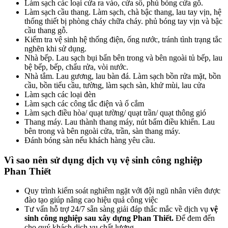
Làm sạch các loại cửa ra vào, cửa sổ, phủ bóng cửa gỗ.
Làm sạch cầu thang. Làm sạch, chà bậc thang, lau tay vịn, hệ
thống thiết bị phòng cháy chữa cháy. phủ bóng tay vịn và bậc
cầu thang gỗ.
Kiểm tra vệ sinh hệ thống điện, ống nước, tránh tình trạng tắc
nghẽn khi sử dụng.
Nhà bếp. Lau sạch bụi bẩn bên trong và bên ngoài tủ bếp, lau
bệ bếp, bếp, chẩu rửa, vòi nước.
Nhà tắm. Lau gương, lau bàn đá. Làm sạch bồn rửa mặt, bồn
cầu, bồn tiểu cầu, tường, làm sạch sàn, khử mùi, lau cửa
Làm sạch các loại đèn
Làm sạch các công tắc điện và ổ cắm
Làm sạch điều hòa/ quạt tường/ quạt trần/ quạt thông gió
Thang máy. Lau thành thang máy, nút bấm điều khiển. Lau
bên trong và bên ngoài cửa, trần, sàn thang máy.
Đánh bóng sàn nếu khách hàng yêu cầu.
Vì sao nên sử dụng dịch vụ vệ sinh công nghiệp
Phan Thiết
Quy trình kiểm soát nghiêm ngặt với đội ngũ nhân viên được
đào tạo giúp nâng cao hiệu quả công việc
Tư vấn hỗ trợ 24/7 sẵn sàng giải đáp thắc mắc về dịch vụ
vệ
sinh công nghiệp sau xây dựng
Phan Thiết.
Để đem đến
cho quý khách dịch vụ chất lượng.