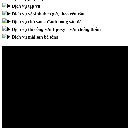
Dịch vụ tạp vụ
link panel
Dịch vụ vệ sinh theo giờ, theo yêu cầu
link panel
Dịch vụ chà sàn – đánh bóng sàn đá
link panel
Dịch vụ thi công sơn Epoxy – sơn chống thấm
Dịch vụ mài sàn bê tông
link panel
link panel
link panel
link panel
link panel
link panel
link panel
link panel
link panel
link panel