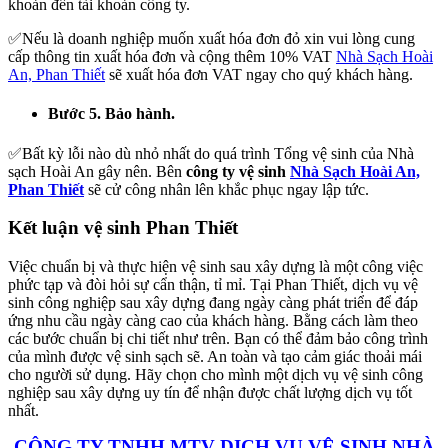
khoản đến tài khoản công ty.
✅Nếu là doanh nghiệp muốn xuất hóa đơn đỏ xin vui lòng cung
cấp thông tin xuất hóa đơn và cộng thêm 10% VAT
Nhà Sạch Hoài
An, Phan Thiết
sẽ xuất hóa đơn VAT ngay cho quý khách hàng.
Bước 5. Bảo hành.
✅Bất kỳ lỗi nào dù nhỏ nhất do quá trình Tổng vệ sinh của Nhà
sạch Hoài An gây nên. Bên
công ty vệ sinh
Nhà Sạch Hoài An,
Phan Thiết
sẽ cử công nhân lên khắc phục ngay lập tức.
Kết luận vệ sinh Phan Thiết
Việc chuẩn bị và thực hiện vệ sinh sau xây dựng là một công việc
phức tạp và đòi hỏi sự cẩn thận, tỉ mỉ. Tại Phan Thiết, dịch vụ vệ
sinh công nghiệp sau xây dựng đang ngày càng phát triển để đáp
ứng nhu cầu ngày càng cao của khách hàng. Bằng cách làm theo
các bước chuẩn bị chi tiết như trên. Bạn có thể đảm bảo công trình
của mình được vệ sinh sạch sẽ. An toàn và tạo cảm giác thoải mái
cho người sử dụng. Hãy chọn cho mình một dịch vụ vệ sinh công
nghiệp sau xây dựng uy tín để nhận được chất lượng dịch vụ tốt
nhất.
CÔNG TY TNHH MTV DỊCH VỤ VỆ SINH NHÀ