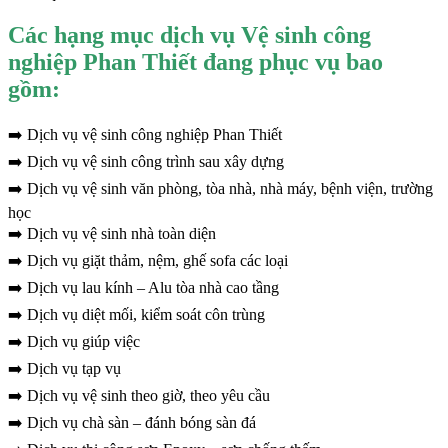
link panel
Các hạng mục dịch vụ Vệ sinh công
link
nghiệp Phan Thiết đang phục vụ bao
link
gồm:
 Hacklink
➡️ Dịch vụ vệ sinh công nghiệp Phan Thiết
link
➡️ Dịch vụ vệ sinh công trình sau xây dựng
link satın al
➡️ Dịch vụ vệ sinh văn phòng, tòa nhà, nhà máy, bệnh viện, trường
học
link panel
➡️ Dịch vụ vệ sinh nhà toàn diện
link panel
➡️ Dịch vụ giặt thảm, nệm, ghế sofa các loại
link panel
➡️ Dịch vụ lau kính – Alu tòa nhà cao tầng
➡️ Dịch vụ diệt mối, kiểm soát côn trùng
link panel
➡️ Dịch vụ giúp việc
link panel
➡️ Dịch vụ tạp vụ
link panel
➡️ Dịch vụ vệ sinh theo giờ, theo yêu cầu
link panel
➡️ Dịch vụ chà sàn – đánh bóng sàn đá