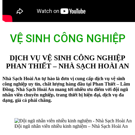
link panel
link panel
link panel
VỆ SINH CÔNG NGHIỆP
link panel
link panel
DỊCH VỤ VỆ SINH CÔNG NGHIỆP
minati
PHAN THIẾT – NHÀ SẠCH HOÀI AN
link
link Panel
Nhà Sạch Hoài An tự hào là đơn vị cung cấp dịch vụ vệ sinh
công nghiệp uy tín, chất lượng hàng đầu tại Phan Thiết – Lâm
link
Đồng. Nhà Sạch Hoài An mang tới nhiều ưu điểm với đội ngũ
nhân viên chuyên nghiệp, trang thiết bị hiện đại, dịch vụ đa
link Panel
dạng, giá cả phải chăng.
link
l oku
Đội ngũ nhân viên nhiều kinh nghiệm – Nhà Sạch Hoài An
link Panel