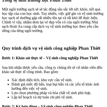
Tổng vệ sinh trường học Phan Thiết
bet güncel giriş
Một ngôi trường sạch sẽ sẽ tác động sâu sắc tới sức khỏe, kết quả
zbet
học tập của con học sinh. Tuy nhiên, việc giữ gìn và vệ sinh trường
học sạch sẽ thường gặp rất nhiều tồn tại và rất khó để thực hiện.
bet
Chình vì vậy, nhằm đem lại vẻ đẹp vốn có của ngôi trường Nhà
sạch Hoài An cung cấp dịch vụ vệ sinh trường học theo yêu cầu
ibom
riêng của từng ngôi trường.
ktör
ganbet
Quy trình dịch vụ vệ sinh công nghiệp Phan Thiết
alvador
Bước 1: Khảo sát thực tế – Vệ sinh công nghiệp Phan Thiết
bet
Sau khi nhận được yêu cầu, công ty chúng tôi sẽ cử nhân viên đến
bet giriş
khảo sát thực tế công trình. Bao gồm:
bet
Xác định diện tích, khu vực cần vệ sinh.
Đánh giá mức độ bẩn, loại bụi bẩn và các yếu tố khác ảnh
lya Escort Bayan
hưởng đến việc vệ sinh.
Lựa chọn phương pháp và hóa chất vệ sinh phù hợp.
dpashabet
Lập kế hoạch và dự toán chi phí vệ sinh.
dpashabet giriş
Bước 2: Ký hợp đồng
– Vệ sinh công nghiệp Phan Thiết